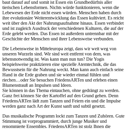
baut darauf auf und somit ist Essen ein Grundbedürfnis aller
tierischen Lebensformen. Nichts würde funktionieren, wenn die
Lebewesen der Erde nicht essen würden. Menschen haben durch
ihre evolutionäre Weiterentwicklung das Essen kultiviert. Es reicht
weit über den Akt der Nahrungsaufnahme hinaus. Essen verbindet
und ist zugleich Ausdruck der verschiedenen Kulturen, die auf der
Erde gelebt werden. Das Essen ist außerdem untrennbar mit der
Geschichte der Menschen und ihrer Lebensweise verbunden.
Die Lebensweise in Mitteleuropa zeigt, dass wir weit weg von
unseren Wurzeln sind. Wir sind weit entfernt von dem, was
lebensnotwendig ist. Was kann man nun tun? Die Yogis
beispielsweise praktizieren eine spezielle Atemtechnik, die das
Bewusstsein für die Nahrung weckt. Man kann auch einfach seine
Hand in die Erde graben und sie wieder einmal fühlen und
riechen…oder Sie besuchen FriedensARTen und erleben einen
Blumenstrauß an Impulsen und Ideen.
Sie können in das Thema eintauchen, ohne gedrängt zu werden.
Ganz frei können Sie der Kartoffel auf den Grund gehen. Denn
FriedensARTen lädt zum Tanzen und Feiern ein und die Impulse
werden ganz nach Art der Kunst sanft und subtil gesetzt.
Das musikalische Programm lockt zum Tanzen und Zuhören. Gute
Stimmung ist vorprogrammiert, durch junge Musiker und
renommierte Ensembles. FriedensARTen ist stolz Ihnen die