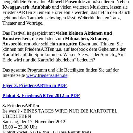
neugebildete Formation
Allewelt Ensemble
zu präsentieren. Neben
Kwaggawerk, Anubhab
und vielen weiteren Musikern, lassen sie
FriedensARTen zu einem Hörerlebnis werden, das tief in den Bauch
geht und das Tanzbein schwingen lässt. Weiterhin locken Tanz,
Theater und Vorträge.
Das Festival ist gespickt mit
vielen kleinen Aktionen und
Kunstwerken
, die einladen zum
Mitmachen, Schauen,
Ausprobieren
oder schlicht
zum guten Essen
und Trinken. Sie
können mit FriedensARTen u.a. auf facebook dem Geheimnis der
Kartoffel auf die Spur kommen. Wissen Sie was der Spruch „Am
Ende wird nur die Kartoffel überleben“ bedeutet?
Das gesamte Programm und alle Beteiligten finden Sie auf der
Internetseite
www.friedensarten.de
Flyer 3. FriedensARTen in PDF
Plakat 3. FriedensARTen 2012 in PDF
3. FriedensARTen
Iss was!? - EINES TAGES WIRD NUR DIE KARTOFFEL
ÜBERLEBEN
Samstag, der 17. November 2012
15.00 – 23.00 Uhr
Eintritt kostet: 6,00 € (bis 16 Jahre Eintritt frei!)