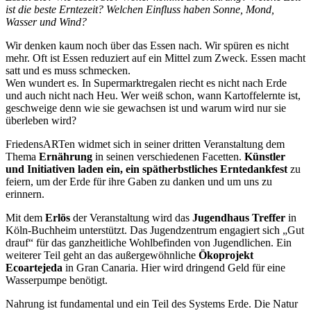
ist die beste Erntezeit? Welchen Einfluss haben Sonne, Mond,
Wasser und Wind?
Wir denken kaum noch über das Essen nach. Wir spüren es nicht
mehr. Oft ist Essen reduziert auf ein Mittel zum Zweck. Essen macht
satt und es muss schmecken.
Wen wundert es. In Supermarktregalen riecht es nicht nach Erde
und auch nicht nach Heu. Wer weiß schon, wann Kartoffelernte ist,
geschweige denn wie sie gewachsen ist und warum wird nur sie
überleben wird?
FriedensARTen widmet sich in seiner dritten Veranstaltung dem
Thema
Ernährung
in seinen verschiedenen Facetten.
Künstler
und Initiativen laden ein, ein spätherbstliches Erntedankfest
zu
feiern, um der Erde für ihre Gaben zu danken und um uns zu
erinnern.
Mit dem
Erlös
der Veranstaltung wird das
Jugendhaus Treffer
in
Köln-Buchheim unterstützt. Das Jugendzentrum engagiert sich „Gut
drauf“ für das ganzheitliche Wohlbefinden von Jugendlichen. Ein
weiterer Teil geht an das außergewöhnliche
Ökoprojekt
Ecoartejeda
in Gran Canaria. Hier wird dringend Geld für eine
Wasserpumpe benötigt.
Nahrung ist fundamental und ein Teil des Systems Erde. Die Natur