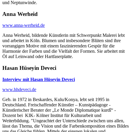
und Neptunwinde.
Anna Werheid
www.anna-werheid.de
Anna Werheid, bildende Künstlerin mit Schwerpunkt Malerei lebt
und arbeitet in Köln. Blumen und insbesondere Blüten sind ihre
vorrangigen Motive mit einem faszinierenden Gespür für die
Harmonie der Farben und die Vielfalt der Formen. Sie arbeitet mit
Öl auf Leinwand oder Hartfaserplatte.
Hasan Hüseyin Deveci
Interview mit Hasan Hüseyin Deveci
www.hhdeveci.de
Geb. in 1972 in Beskardes, Kulu/Konya, lebt seit 1995 in
Deutschland. Freischaffender Künstler – Kunstpädagoge -
Künstlerischer Berater der „Le Monde Diplomatique kurdî“ -
Dozent bei KIK- Kölner Institut für Kulturarbeit und
Weiterbildung. "Ungeachtet der Unterschiede zwischen uns allen,
lässt das Thema, die Vision und die Farbenkomposition eines Bildes
uns das Gleiche fühlen. Mittels der eigenen lokalen und