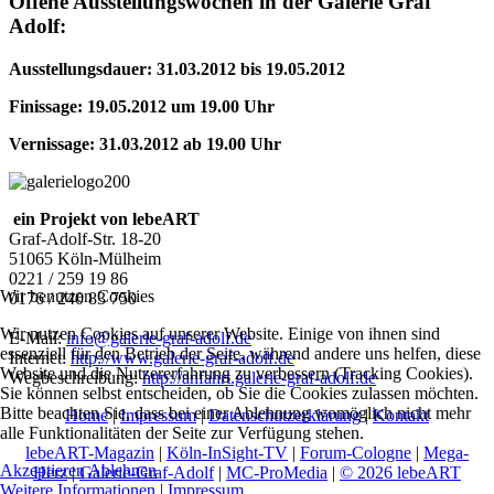
Offene Ausstellungswochen in der Galerie Graf
Adolf:
Ausstellungsdauer: 31.03.2012 bis 19.05.2012
Finissage: 19.05.2012 um 19.00 Uhr
Vernissage: 31.03.2012 ab 19.00 Uhr
ein Projekt von lebeART
Graf-Adolf-Str. 18-20
51065 Köln-Mülheim
0221 / 259 19 86
Wir benutzen Cookies
0176 / 240 83 750
Wir nutzen Cookies auf unserer Website. Einige von ihnen sind
E-Mail:
info@galerie-graf-adolf.de
essenziell für den Betrieb der Seite, während andere uns helfen, diese
Internet:
http://www.galerie-graf-adolf.de
Website und die Nutzererfahrung zu verbessern (Tracking Cookies).
Wegbeschreibung:
http://anfahrt.galerie-graf-adolf.de
Sie können selbst entscheiden, ob Sie die Cookies zulassen möchten.
Bitte beachten Sie, dass bei einer Ablehnung womöglich nicht mehr
Home
|
Impressum
|
Datenschutzerklärung
|
Kontakt
alle Funktionalitäten der Seite zur Verfügung stehen.
lebeART-Magazin
|
Köln-InSight-TV
|
Forum-Cologne
|
Mega-
Akzeptieren
Ablehnen
Herz
|
Galerie-Graf-Adolf
|
MC-ProMedia
|
© 2026 lebeART
Weitere Informationen
|
Impressum