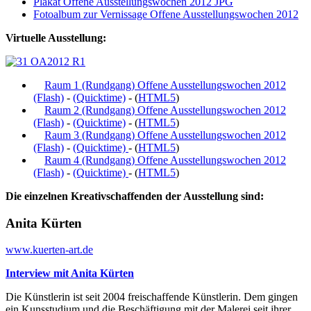
Plakat Offene Ausstellungswochen 2012 JPG
Fotoalbum zur Vernissage Offene Ausstellungswochen 2012
Virtuelle Ausstellung:
Raum 1 (Rundgang) Offene Ausstellungswochen 2012
(Flash)
-
(Quicktime)
- (
HTML5
)
Raum 2 (Rundgang) Offene Ausstellungswochen 2012
(Flash)
-
(Quicktime)
- (
HTML5
)
Raum 3 (Rundgang) Offene Ausstellungswochen 2012
(Flash)
-
(Quicktime)
- (
HTML5
)
Raum 4 (Rundgang) Offene Ausstellungswochen 2012
(Flash)
-
(Quicktime)
- (
HTML5
)
Die einzelnen Kreativschaffenden der Ausstellung sind:
Anita Kürten
www.kuerten-art.de
Interview mit Anita Kürten
Die Künstlerin ist seit 2004 freischaffende Künstlerin. Dem gingen
ein Kunsstudium und die Beschäftigung mit der Malerei seit ihrer