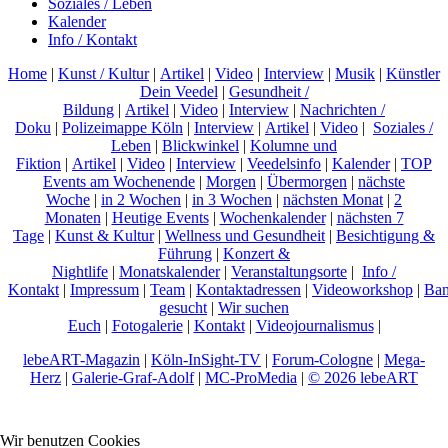
Soziales / Leben
Kalender
Info / Kontakt
Home
|
Kunst / Kultur
|
Artikel
|
Video
|
Interview
|
Musik
|
Künstler
Dein Veedel
|
Gesundheit /
Bildung
|
Artikel
|
Video
|
Interview
|
Nachrichten /
Doku
|
Polizeimappe Köln
|
Interview
|
Artikel
|
Video
|
Soziales /
Leben
|
Blickwinkel
|
Kolumne und
Fiktion
|
Artikel
|
Video
|
Interview
|
Veedelsinfo
|
Kalender
|
TOP
Events am Wochenende
|
Morgen
|
Übermorgen
|
nächste
Woche
|
in 2 Wochen
|
in 3 Wochen
|
nächsten Monat
|
2
Monaten
|
Heutige Events
|
Wochenkalender
|
nächsten 7
Tage
|
Kunst & Kultur
|
Wellness und Gesundheit
|
Besichtigung &
Führung
|
Konzert &
Nightlife
|
Monatskalender
|
Veranstaltungsorte
|
Info /
Kontakt
|
Impressum
|
Team
|
Kontaktadressen
|
Videoworkshop
|
Ban
gesucht
|
Wir suchen
Euch
|
Fotogalerie
|
Kontakt
|
Videojournalismus
|
lebeART-Magazin
|
Köln-InSight-TV
|
Forum-Cologne
|
Mega-
Herz
|
Galerie-Graf-Adolf
|
MC-ProMedia
|
© 2026 lebeART
Wir benutzen Cookies