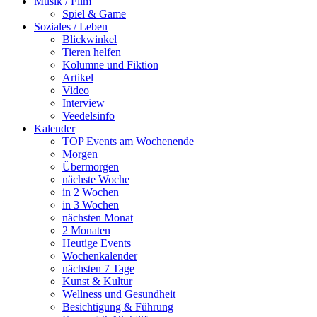
Musik / Film
Spiel & Game
Soziales / Leben
Blickwinkel
Tieren helfen
Kolumne und Fiktion
Artikel
Video
Interview
Veedelsinfo
Kalender
TOP Events am Wochenende
Morgen
Übermorgen
nächste Woche
in 2 Wochen
in 3 Wochen
nächsten Monat
2 Monaten
Heutige Events
Wochenkalender
nächsten 7 Tage
Kunst & Kultur
Wellness und Gesundheit
Besichtigung & Führung