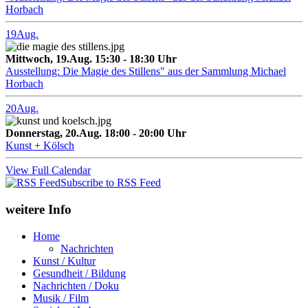
Horbach
19
Aug.
Mittwoch, 19.Aug. 15:30 - 18:30 Uhr
Ausstellung: Die Magie des Stillens" aus der Sammlung Michael
Horbach
20
Aug.
Donnerstag, 20.Aug. 18:00 - 20:00 Uhr
Kunst + Kölsch
View Full Calendar
Subscribe to RSS Feed
weitere Info
Home
Nachrichten
Kunst / Kultur
Gesundheit / Bildung
Nachrichten / Doku
Musik / Film