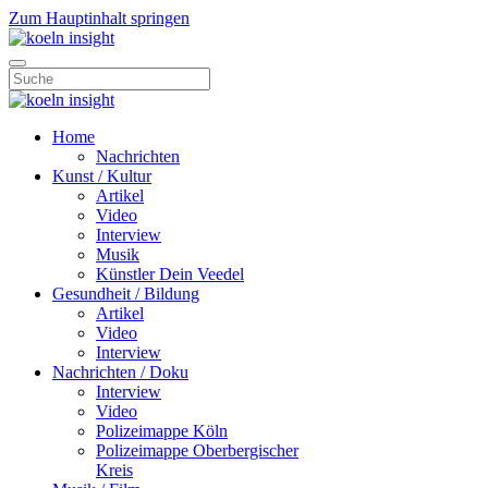
Zum Hauptinhalt springen
Home
Nachrichten
Kunst / Kultur
Artikel
Video
Interview
Musik
Künstler Dein Veedel
Gesundheit / Bildung
Artikel
Video
Interview
Nachrichten / Doku
Interview
Video
Polizeimappe Köln
Polizeimappe Oberbergischer
Kreis