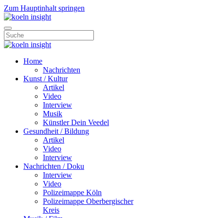
Zum Hauptinhalt springen
Home
Nachrichten
Kunst / Kultur
Artikel
Video
Interview
Musik
Künstler Dein Veedel
Gesundheit / Bildung
Artikel
Video
Interview
Nachrichten / Doku
Interview
Video
Polizeimappe Köln
Polizeimappe Oberbergischer
Kreis