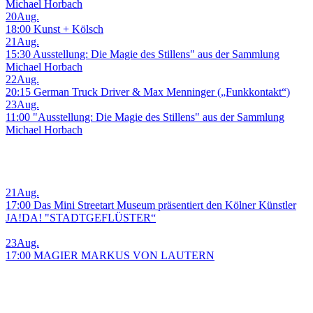
Michael Horbach
20
Aug.
18:00 Kunst + Kölsch
21
Aug.
15:30 Ausstellung: Die Magie des Stillens" aus der Sammlung
Michael Horbach
22
Aug.
20:15 German Truck Driver & Max Menninger („Funkkontakt“)
23
Aug.
11:00 "Ausstellung: Die Magie des Stillens" aus der Sammlung
Michael Horbach
21
Aug.
17:00 Das Mini Streetart Museum präsentiert den Kölner Künstler
JA!DA! "STADTGEFLÜSTER“
23
Aug.
17:00 MAGIER MARKUS VON LAUTERN