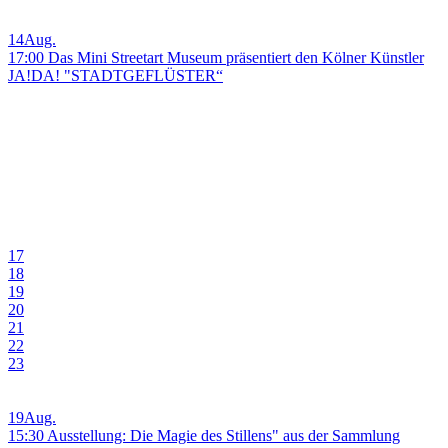
14
Aug.
17:00 Das Mini Streetart Museum präsentiert den Kölner Künstler
JA!DA! "STADTGEFLÜSTER“
17
18
19
20
21
22
23
19
Aug.
15:30 Ausstellung: Die Magie des Stillens" aus der Sammlung