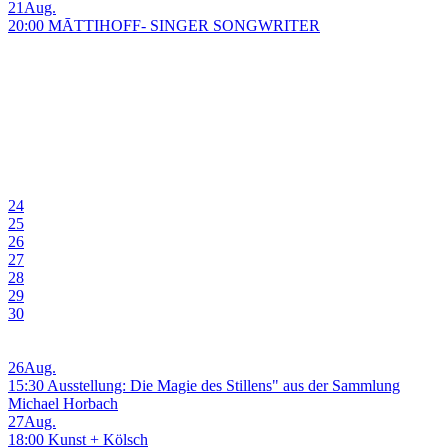
21
Aug.
20:00 MĀTTIHOFF- SINGER SONGWRITER
24
25
26
27
28
29
30
26
Aug.
15:30 Ausstellung: Die Magie des Stillens" aus der Sammlung
Michael Horbach
27
Aug.
18:00 Kunst + Kölsch