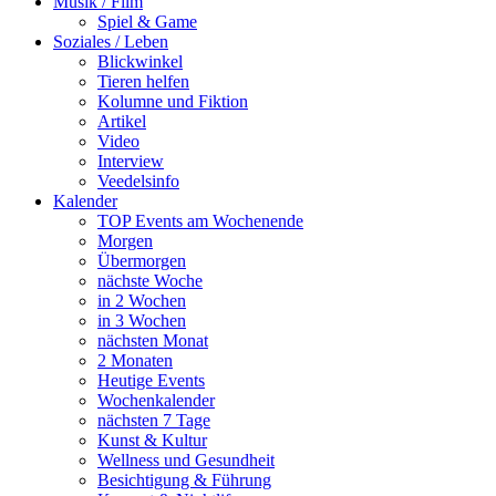
Musik / Film
Spiel & Game
Soziales / Leben
Blickwinkel
Tieren helfen
Kolumne und Fiktion
Artikel
Video
Interview
Veedelsinfo
Kalender
TOP Events am Wochenende
Morgen
Übermorgen
nächste Woche
in 2 Wochen
in 3 Wochen
nächsten Monat
2 Monaten
Heutige Events
Wochenkalender
nächsten 7 Tage
Kunst & Kultur
Wellness und Gesundheit
Besichtigung & Führung