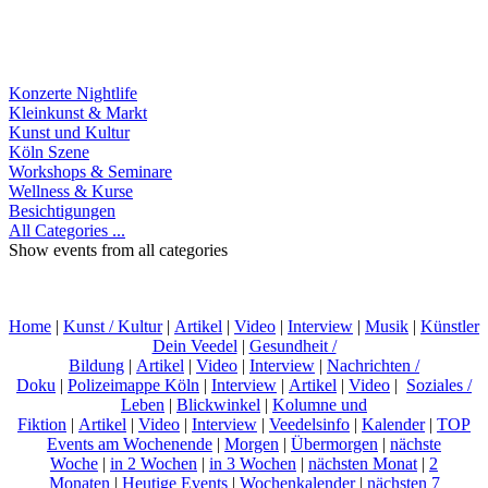
Konzerte Nightlife
Kleinkunst & Markt
Kunst und Kultur
Köln Szene
Workshops & Seminare
Wellness & Kurse
Besichtigungen
All Categories ...
Show events from all categories
Home
|
Kunst / Kultur
|
Artikel
|
Video
|
Interview
|
Musik
|
Künstler
Dein Veedel
|
Gesundheit /
Bildung
|
Artikel
|
Video
|
Interview
|
Nachrichten /
Doku
|
Polizeimappe Köln
|
Interview
|
Artikel
|
Video
|
Soziales /
Leben
|
Blickwinkel
|
Kolumne und
Fiktion
|
Artikel
|
Video
|
Interview
|
Veedelsinfo
|
Kalender
|
TOP
Events am Wochenende
|
Morgen
|
Übermorgen
|
nächste
Woche
|
in 2 Wochen
|
in 3 Wochen
|
nächsten Monat
|
2
Monaten
|
Heutige Events
|
Wochenkalender
|
nächsten 7