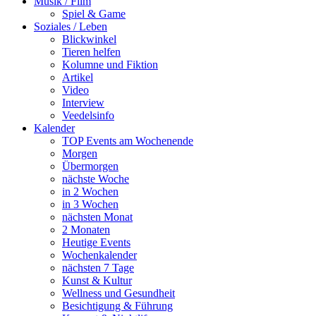
Musik / Film
Spiel & Game
Soziales / Leben
Blickwinkel
Tieren helfen
Kolumne und Fiktion
Artikel
Video
Interview
Veedelsinfo
Kalender
TOP Events am Wochenende
Morgen
Übermorgen
nächste Woche
in 2 Wochen
in 3 Wochen
nächsten Monat
2 Monaten
Heutige Events
Wochenkalender
nächsten 7 Tage
Kunst & Kultur
Wellness und Gesundheit
Besichtigung & Führung