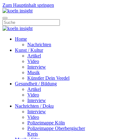
Zum Hauptinhalt springen
Home
Nachrichten
Kunst / Kultur
Artikel
Video
Interview
Musik
Künstler Dein Veedel
Gesundheit / Bildung
Artikel
Video
Interview
Nachrichten / Doku
Interview
Video
Polizeimappe Köln
Polizeimappe Oberbergischer
Kreis