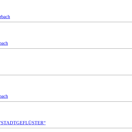
orbach
bach
bach
A!DA! "STADTGEFLÜSTER“