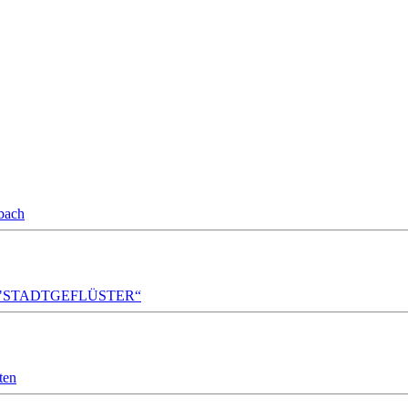
bach
A!DA! "STADTGEFLÜSTER“
ten