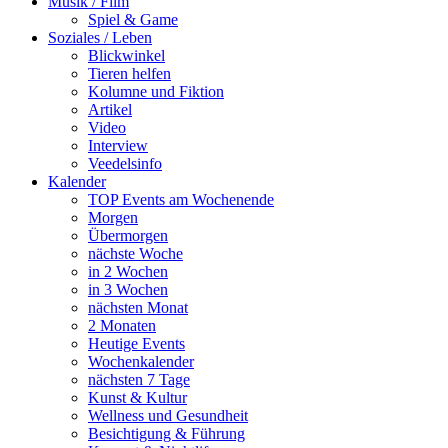
Musik / Film
Spiel & Game
Soziales / Leben
Blickwinkel
Tieren helfen
Kolumne und Fiktion
Artikel
Video
Interview
Veedelsinfo
Kalender
TOP Events am Wochenende
Morgen
Übermorgen
nächste Woche
in 2 Wochen
in 3 Wochen
nächsten Monat
2 Monaten
Heutige Events
Wochenkalender
nächsten 7 Tage
Kunst & Kultur
Wellness und Gesundheit
Besichtigung & Führung