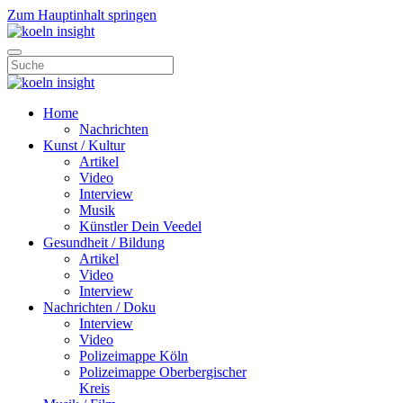
Zum Hauptinhalt springen
Home
Nachrichten
Kunst / Kultur
Artikel
Video
Interview
Musik
Künstler Dein Veedel
Gesundheit / Bildung
Artikel
Video
Interview
Nachrichten / Doku
Interview
Video
Polizeimappe Köln
Polizeimappe Oberbergischer
Kreis