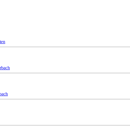
ten
orbach
bach