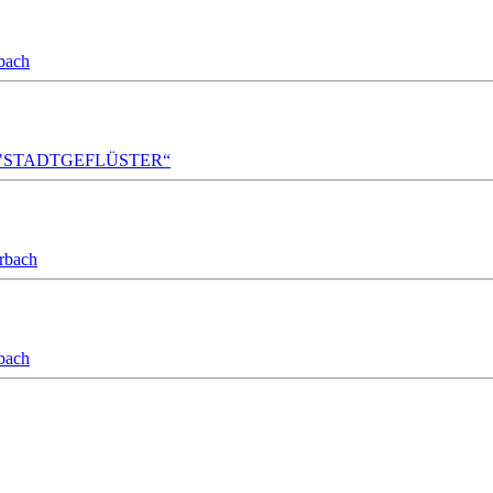
bach
A!DA! "STADTGEFLÜSTER“
orbach
bach