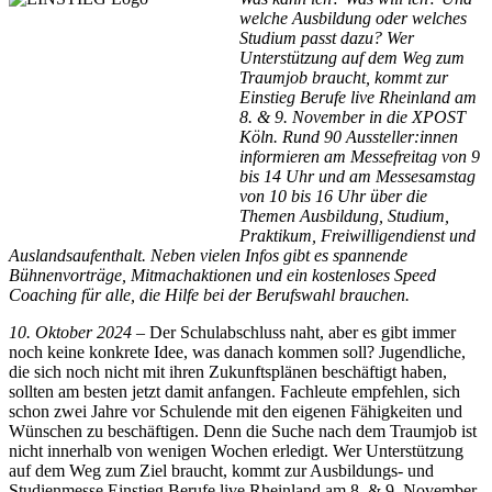
welche Ausbildung oder welches
Studium passt dazu? Wer
Unterstützung auf dem Weg zum
Traumjob braucht, kommt zur
Einstieg Berufe live Rheinland am
8. & 9. November in die XPOST
Köln. Rund 90 Aussteller:innen
informieren am Messefreitag von 9
bis 14 Uhr und am Messesamstag
von 10 bis 16 Uhr über die
Themen Ausbildung, Studium,
Praktikum, Freiwilligendienst und
Auslandsaufenthalt. Neben vielen Infos gibt es spannende
Bühnenvorträge, Mitmachaktionen und ein kostenloses Speed
Coaching für alle, die Hilfe bei der Berufswahl brauchen.
10. Oktober 2024
– Der Schulabschluss naht, aber es gibt immer
noch keine konkrete Idee, was danach kommen soll? Jugendliche,
die sich noch nicht mit ihren Zukunftsplänen beschäftigt haben,
sollten am besten jetzt damit anfangen. Fachleute empfehlen, sich
schon zwei Jahre vor Schulende mit den eigenen Fähigkeiten und
Wünschen zu beschäftigen. Denn die Suche nach dem Traumjob ist
nicht innerhalb von wenigen Wochen erledigt. Wer Unterstützung
auf dem Weg zum Ziel braucht, kommt zur Ausbildungs- und
Studienmesse Einstieg Berufe live Rheinland am 8. & 9. November.