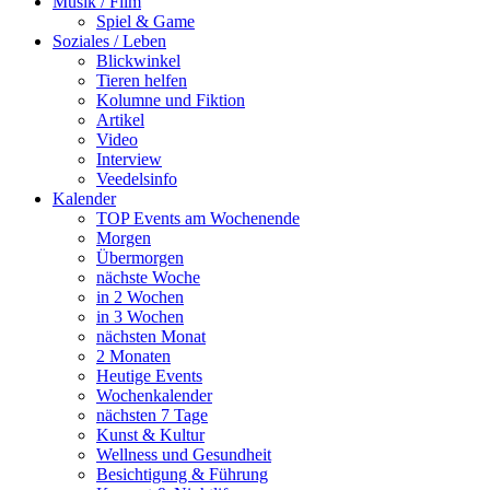
Musik / Film
Spiel & Game
Soziales / Leben
Blickwinkel
Tieren helfen
Kolumne und Fiktion
Artikel
Video
Interview
Veedelsinfo
Kalender
TOP Events am Wochenende
Morgen
Übermorgen
nächste Woche
in 2 Wochen
in 3 Wochen
nächsten Monat
2 Monaten
Heutige Events
Wochenkalender
nächsten 7 Tage
Kunst & Kultur
Wellness und Gesundheit
Besichtigung & Führung