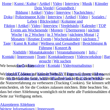
Home
|
Kunst / Kultur
|
Artikel
|
Video
|
Interview
|
Musik
|
Künstler
Dein Veedel
|
Gesundheit /
Bildung
|
Artikel
|
Video
|
Interview
|
Nachrichten /
Doku
|
Polizeimappe Köln
|
Interview
|
Artikel
|
Video
|
Soziales /
Leben
|
Blickwinkel
|
Kolumne und
Fiktion
|
Artikel
|
Video
|
Interview
|
Veedelsinfo
|
Kalender
|
TOP
Events am Wochenende
|
Morgen
|
Übermorgen
|
nächste
Woche
|
in 2 Wochen
|
in 3 Wochen
|
nächsten Monat
|
2
Monaten
|
Heutige Events
|
Wochenkalender
|
nächsten 7
Tage
|
Kunst & Kultur
|
Wellness und Gesundheit
|
Besichtigung &
Führung
|
Konzert &
Nightlife
|
Monatskalender
|
Veranstaltungsorte
|
Info /
Kontakt
|
Impressum
|
Team
|
Kontaktadressen
|
Videoworkshop
|
Ban
gesucht
|
Wir suchen
Euch
|
Fotogalerie
|
Kontakt
|
Videojournalismus
|
Wir benutzen Cookies
lebeART-Magazin
|
Köln-InSight-TV
|
Forum-Cologne
|
Mega-
Wir nutzen Cookies auf unserer Website. Einige von ihnen sind essenzi
Herz
|
Galerie-Graf-Adolf
|
MC-ProMedia
|
© 2026 lebeART
für den Betrieb der Seite, während andere uns helfen, diese Website un
die Nutzererfahrung zu verbessern (Tracking Cookies). Sie können sel
entscheiden, ob Sie die Cookies zulassen möchten. Bitte beachten Sie,
dass bei einer Ablehnung womöglich nicht mehr alle Funktionalitäten 
Seite zur Verfügung stehen.
Akzeptieren
Ablehnen
Weitere Informationen
|
Impressum