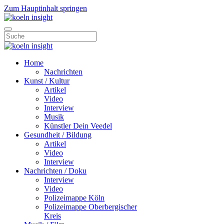
Zum Hauptinhalt springen
Home
Nachrichten
Kunst / Kultur
Artikel
Video
Interview
Musik
Künstler Dein Veedel
Gesundheit / Bildung
Artikel
Video
Interview
Nachrichten / Doku
Interview
Video
Polizeimappe Köln
Polizeimappe Oberbergischer
Kreis