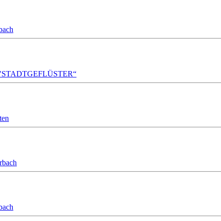
bach
A!DA! "STADTGEFLÜSTER“
ten
orbach
bach