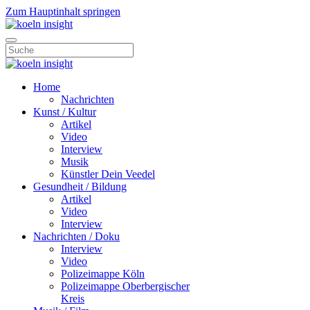
Zum Hauptinhalt springen
Home
Nachrichten
Kunst / Kultur
Artikel
Video
Interview
Musik
Künstler Dein Veedel
Gesundheit / Bildung
Artikel
Video
Interview
Nachrichten / Doku
Interview
Video
Polizeimappe Köln
Polizeimappe Oberbergischer
Kreis