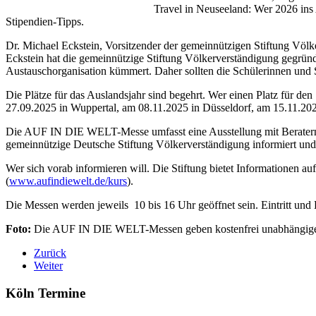
Travel in Neuseeland: Wer 2026 ins
Stipendien-Tipps.
Dr. Michael Eckstein, Vorsitzender der gemeinnützigen Stiftung Völke
Eckstein hat die gemeinnützige Stiftung Völkerverständigung gegründ
Austauschorganisation kümmert. Daher sollten die Schülerinnen und S
Die Plätze für das Auslandsjahr sind begehrt. Wer einen Platz für d
27.09.2025 in Wuppertal, am 08.11.2025 in Düsseldorf, am 15.11.20
Die AUF IN DIE WELT-Messe umfasst eine Ausstellung mit Beratern de
gemeinnützige Deutsche Stiftung Völkerverständigung informiert und
Wer sich vorab informieren will. Die Stiftung bietet Informationen
(
www.aufindiewelt.de/kurs
).
Die Messen werden jeweils 10 bis 16 Uhr geöffnet sein. Eintritt und 
Foto:
Die AUF IN DIE WELT-Messen geben kostenfrei unabhängige O
Zurück
Weiter
Köln Termine