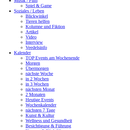
Musik / Film
Spiel & Game
Soziales / Leben
Blickwinkel
Tieren helfen
Kolumne und Fiktion
Artikel
Video
Interview
Veedelsinfo
Kalender
TOP Events am Wochenende
Morgen
Übermorgen
nächste Woche
in 2 Wochen
in 3 Wochen
nächsten Monat
2 Monaten
Heutige Events
Wochenkalender
nächsten 7 Tage
Kunst & Kultur
Wellness und Gesundheit
Besichtigung & Führung