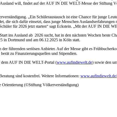
 Ausland will, findet auf der AUF IN DIE WELT-Messe der Stiftung Vö
rverständigung. „Ein Schüleraustausch ist eine Chance für junge Leute,
et, die sich dafür einsetzt, dass junge Menschen Auslandserfahrungen m
chüler für 2026 jetzt starten“ sagt Eckstein. „Mit der AUF IN DIE WE
en Start ins Ausland ab 2026 sucht, hat in den nächsten Wochen beste
25 in Dortmund und am 06.12.2025 in Köln statt.
r führenden seriösen Anbieter. Auf der Messe gibt es Frühbucherkondi
 berät zu Finanzierungsquellen und Stipendien.
 auf dem AUF IN DIE WELT-Portal (
www.aufindiewelt.de
) sowie den u
Beratung sind kostenfrei. Weitere Informationen:
www.aufindiewelt.de
rientierung (©Stiftung Völkerverständigung)