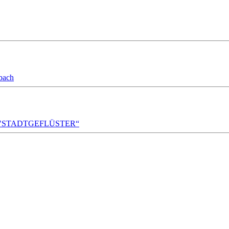
bach
A!DA! "STADTGEFLÜSTER“