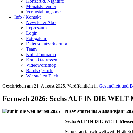
Konzert & Nightlife
Monatskalender
Veranstaltungsorte
Info / Kontakt
Newsletter Abo
Impressum
Login
Fotogalerie
Datenschutzerklärung
Team
Köln-Panorama
Kontaktadressen
Videoworkshop
Bands gesucht
Wir suchen Euch
Geschrieben am
21. August 2025
. Veröffentlicht in
Gesundheit und B
Fernweh 2026: Sechs AUF IN DIE WELT-M
NRW startet ins Auslandsjahr 2
Sechs AUF IN DIE WELT-Messen im
Schüleraustausch weltweit, High Sc