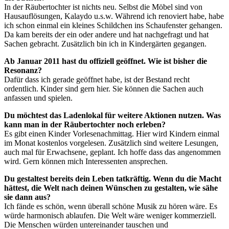
In der Räubertochter ist nichts neu. Selbst die Möbel sind von
Hausauflösungen, Kalaydo u.s.w. Während ich renoviert habe, habe
ich schon einmal ein kleines Schildchen ins Schaufenster gehangen.
Da kam bereits der ein oder andere und hat nachgefragt und hat
Sachen gebracht. Zusätzlich bin ich in Kindergärten gegangen.
Ab Januar 2011 hast du offiziell geöffnet. Wie ist bisher die
Resonanz?
Dafür dass ich gerade geöffnet habe, ist der Bestand recht
ordentlich. Kinder sind gern hier. Sie können die Sachen auch
anfassen und spielen.
Du möchtest das Ladenlokal für weitere Aktionen nutzen. Was
kann man in der Räubertochter noch erleben?
Es gibt einen Kinder Vorlesenachmittag. Hier wird Kindern einmal
im Monat kostenlos vorgelesen. Zusätzlich sind weitere Lesungen,
auch mal für Erwachsene, geplant. Ich hoffe dass das angenommen
wird. Gern können mich Interessenten ansprechen.
Du gestaltest bereits dein Leben tatkräftig. Wenn du die Macht
hättest, die Welt nach deinen Wünschen zu gestalten, wie sähe
sie dann aus?
Ich fände es schön, wenn überall schöne Musik zu hören wäre. Es
würde harmonisch ablaufen. Die Welt wäre weniger kommerziell.
Die Menschen würden untereinander tauschen und