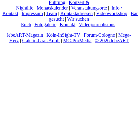
Führung
|
Konzert &
Nightlife
|
Monatskalender
|
Veranstaltungsorte
|
Info /
Kontakt
|
Impressum
|
Team
|
Kontaktadressen
|
Videoworkshop
|
Ban
gesucht
|
Wir suchen
Euch
|
Fotogalerie
|
Kontakt
|
Videojournalismus
|
lebeART-Magazin
|
Köln-InSight-TV
|
Forum-Cologne
|
Mega-
Herz
|
Galerie-Graf-Adolf
|
MC-ProMedia
|
© 2026 lebeART