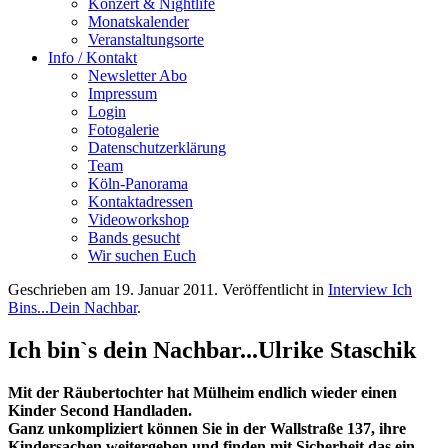
Konzert & Nightlife
Monatskalender
Veranstaltungsorte
Info / Kontakt
Newsletter Abo
Impressum
Login
Fotogalerie
Datenschutzerklärung
Team
Köln-Panorama
Kontaktadressen
Videoworkshop
Bands gesucht
Wir suchen Euch
Geschrieben am
19. Januar 2011
. Veröffentlicht in
Interview Ich
Bins...Dein Nachbar
.
Ich bin`s dein Nachbar...Ulrike Staschik
Mit der Räubertochter hat Mülheim endlich wieder einen
Kinder Second Handladen.
Ganz unkompliziert können Sie in der Wallstraße 137, ihre
Kindersachen weitergeben und finden mit Sicherheit das ein