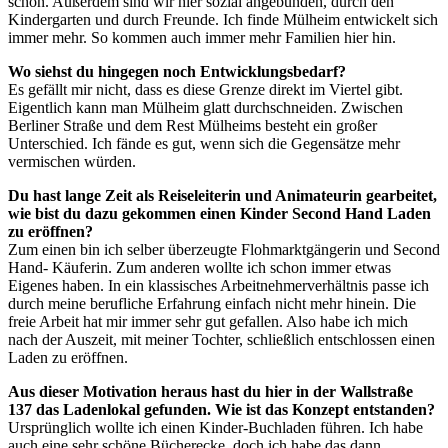
schön. Außerdem sind wir hier sozial angebunden, durch den
Kindergarten und durch Freunde. Ich finde Mülheim entwickelt sich
immer mehr. So kommen auch immer mehr Familien hier hin.
Wo siehst du hingegen noch Entwicklungsbedarf?
Es gefällt mir nicht, dass es diese Grenze direkt im Viertel gibt.
Eigentlich kann man Mülheim glatt durchschneiden. Zwischen
Berliner Straße und dem Rest Mülheims besteht ein großer
Unterschied. Ich fände es gut, wenn sich die Gegensätze mehr
vermischen würden.
Du hast lange Zeit als Reiseleiterin und Animateurin gearbeitet,
wie bist du dazu gekommen einen Kinder Second Hand Laden
zu eröffnen?
Zum einen bin ich selber überzeugte Flohmarktgängerin und Second
Hand- Käuferin. Zum anderen wollte ich schon immer etwas
Eigenes haben. In ein klassisches Arbeitnehmerverhältnis passe ich
durch meine berufliche Erfahrung einfach nicht mehr hinein. Die
freie Arbeit hat mir immer sehr gut gefallen. Also habe ich mich
nach der Auszeit, mit meiner Tochter, schließlich entschlossen einen
Laden zu eröffnen.
Aus dieser Motivation heraus hast du hier in der Wallstraße
137 das Ladenlokal gefunden. Wie ist das Konzept entstanden?
Ursprünglich wollte ich einen Kinder-Buchladen führen. Ich habe
auch eine sehr schöne Bücherecke, doch ich habe das dann