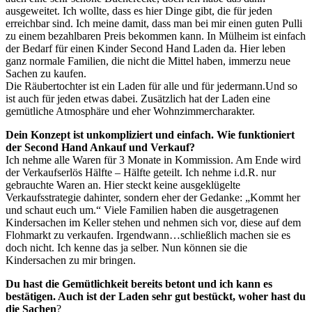
ausgeweitet. Ich wollte, dass es hier Dinge gibt, die für jeden
erreichbar sind. Ich meine damit, dass man bei mir einen guten Pulli
zu einem bezahlbaren Preis bekommen kann. In Mülheim ist einfach
der Bedarf für einen Kinder Second Hand Laden da. Hier leben
ganz normale Familien, die nicht die Mittel haben, immerzu neue
Sachen zu kaufen.
Die Räubertochter ist ein Laden für alle und für jedermann.Und so
ist auch für jeden etwas dabei. Zusätzlich hat der Laden eine
gemütliche Atmosphäre und eher Wohnzimmercharakter.
Dein Konzept ist unkompliziert und einfach. Wie funktioniert
der Second Hand Ankauf und Verkauf?
Ich nehme alle Waren für 3 Monate in Kommission. Am Ende wird
der Verkaufserlös Hälfte – Hälfte geteilt. Ich nehme i.d.R. nur
gebrauchte Waren an. Hier steckt keine ausgeklügelte
Verkaufsstrategie dahinter, sondern eher der Gedanke: „Kommt her
und schaut euch um.“ Viele Familien haben die ausgetragenen
Kindersachen im Keller stehen und nehmen sich vor, diese auf dem
Flohmarkt zu verkaufen. Irgendwann…schließlich machen sie es
doch nicht. Ich kenne das ja selber. Nun können sie die
Kindersachen zu mir bringen.
Du hast die Gemütlichkeit bereits betont und ich kann es
bestätigen. Auch ist der Laden sehr gut bestückt, woher hast du
die Sachen
?