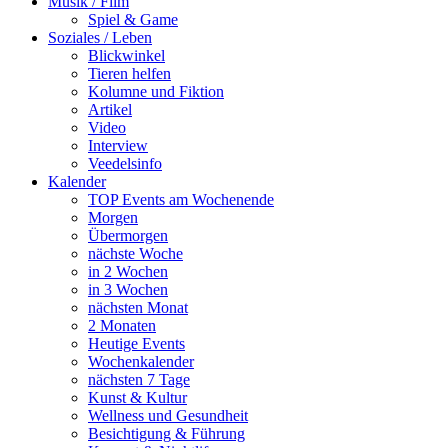
Musik / Film
Spiel & Game
Soziales / Leben
Blickwinkel
Tieren helfen
Kolumne und Fiktion
Artikel
Video
Interview
Veedelsinfo
Kalender
TOP Events am Wochenende
Morgen
Übermorgen
nächste Woche
in 2 Wochen
in 3 Wochen
nächsten Monat
2 Monaten
Heutige Events
Wochenkalender
nächsten 7 Tage
Kunst & Kultur
Wellness und Gesundheit
Besichtigung & Führung