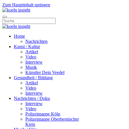
Zum Hauptinhalt springen
Home
Nachrichten
Kunst / Kultur
Artikel
Video
Interview
Musik
Künstler Dein Veedel
Gesundheit / Bildung
Artikel
Video
Interview
Nachrichten / Doku
Interview
Video
Polizeimappe Köln
Polizeimappe Oberbergischer
Kreis