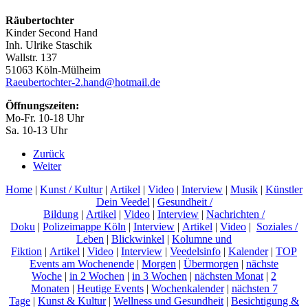
Räubertochter
Kinder Second Hand
Inh. Ulrike Staschik
Wallstr. 137
51063 Köln-Mülheim
Raeubertochter-2.hand@hotmail.de
Öffnungszeiten:
Mo-Fr. 10-18 Uhr
Sa. 10-13 Uhr
Zurück
Weiter
Home
|
Kunst / Kultur
|
Artikel
|
Video
|
Interview
|
Musik
|
Künstler
Dein Veedel
|
Gesundheit /
Bildung
|
Artikel
|
Video
|
Interview
|
Nachrichten /
Doku
|
Polizeimappe Köln
|
Interview
|
Artikel
|
Video
|
Soziales /
Leben
|
Blickwinkel
|
Kolumne und
Fiktion
|
Artikel
|
Video
|
Interview
|
Veedelsinfo
|
Kalender
|
TOP
Events am Wochenende
|
Morgen
|
Übermorgen
|
nächste
Woche
|
in 2 Wochen
|
in 3 Wochen
|
nächsten Monat
|
2
Monaten
|
Heutige Events
|
Wochenkalender
|
nächsten 7
Tage
|
Kunst & Kultur
|
Wellness und Gesundheit
|
Besichtigung &