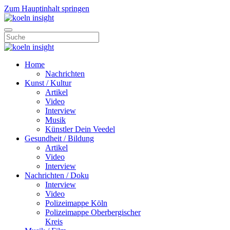
Zum Hauptinhalt springen
Home
Nachrichten
Kunst / Kultur
Artikel
Video
Interview
Musik
Künstler Dein Veedel
Gesundheit / Bildung
Artikel
Video
Interview
Nachrichten / Doku
Interview
Video
Polizeimappe Köln
Polizeimappe Oberbergischer
Kreis