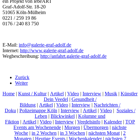
ein Projekt von lebeART
Graf-Adolf-Str. 18-20
51065 Köln-Mülheim
0221 / 259 19 86
0176 / 240 83 750
E-Mail:
info@galerie-graf-adolf.de
Internet:
http://www.galerie-graf-adolf.de
Wegbeschreibung:
http://anfahrt.galerie-graf-adolf.de
Zurück
Weiter
Home
|
Kunst / Kultur
|
Artikel
|
Video
|
Interview
|
Musik
|
Künstler
Dein Veedel
|
Gesundheit /
Bildung
|
Artikel
|
Video
|
Interview
|
Nachrichten /
Doku
|
Polizeimappe Köln
|
Interview
|
Artikel
|
Video
|
Soziales /
Leben
|
Blickwinkel
|
Kolumne und
Fiktion
|
Artikel
|
Video
|
Interview
|
Veedelsinfo
|
Kalender
|
TOP
Events am Wochenende
|
Morgen
|
Übermorgen
|
nächste
Woche
|
in 2 Wochen
|
in 3 Wochen
|
nächsten Monat
|
2
Monaten
|
Heutige Events
|
Wochenkalender
|
nächsten 7