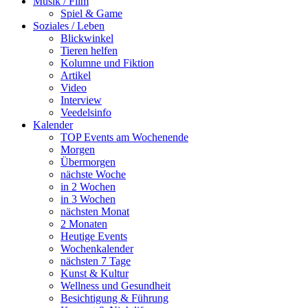
Musik / Film
Spiel & Game
Soziales / Leben
Blickwinkel
Tieren helfen
Kolumne und Fiktion
Artikel
Video
Interview
Veedelsinfo
Kalender
TOP Events am Wochenende
Morgen
Übermorgen
nächste Woche
in 2 Wochen
in 3 Wochen
nächsten Monat
2 Monaten
Heutige Events
Wochenkalender
nächsten 7 Tage
Kunst & Kultur
Wellness und Gesundheit
Besichtigung & Führung