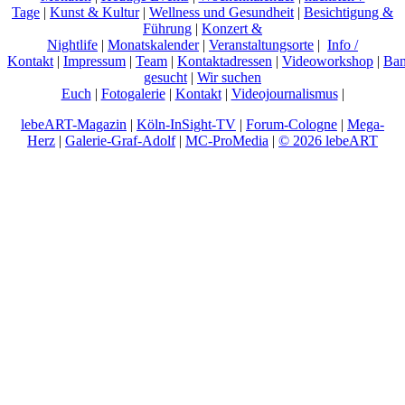
Tage
|
Kunst & Kultur
|
Wellness und Gesundheit
|
Besichtigung &
Führung
|
Konzert &
Nightlife
|
Monatskalender
|
Veranstaltungsorte
|
Info /
Kontakt
|
Impressum
|
Team
|
Kontaktadressen
|
Videoworkshop
|
Ban
gesucht
|
Wir suchen
Euch
|
Fotogalerie
|
Kontakt
|
Videojournalismus
|
lebeART-Magazin
|
Köln-InSight-TV
|
Forum-Cologne
|
Mega-
Herz
|
Galerie-Graf-Adolf
|
MC-ProMedia
|
© 2026 lebeART