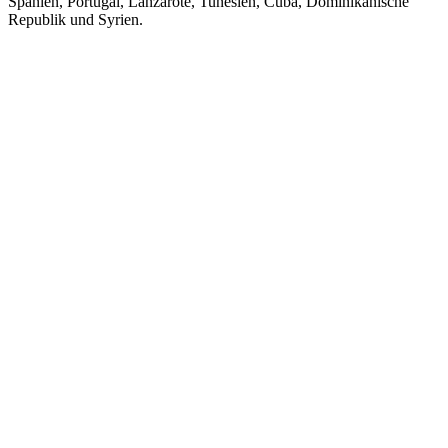
Spanien, Portugal, Lanzarote, Tunesien, Cuba, Dominikanische
Republik und Syrien.