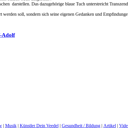
hen darstellen. Das dazugehörige blaue Tuch unterstreicht Transzend
tiert werden soll, sondern sich seine eigenen Gedanken und Empfindunge
-Adolf
w
|
Musik
|
Künstler Dein Veedel
|
Gesundheit / Bildung
|
Artikel
|
Vide