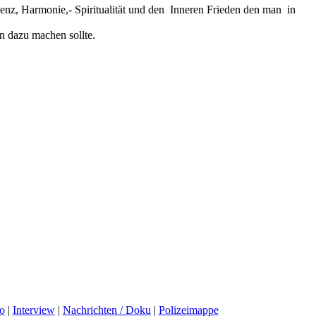
enz, Harmonie,- Spiritualität und den Inneren Frieden den man in
n dazu machen sollte.
o
|
Interview
|
Nachrichten / Doku
|
Polizeimappe