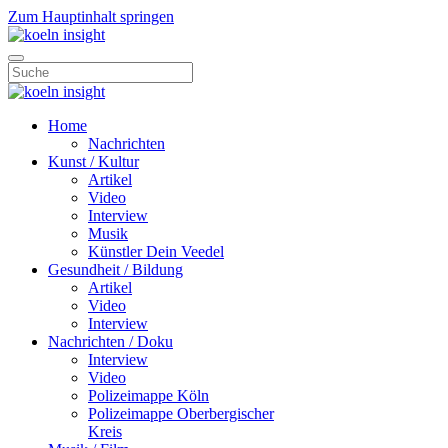
Zum Hauptinhalt springen
Home
Nachrichten
Kunst / Kultur
Artikel
Video
Interview
Musik
Künstler Dein Veedel
Gesundheit / Bildung
Artikel
Video
Interview
Nachrichten / Doku
Interview
Video
Polizeimappe Köln
Polizeimappe Oberbergischer
Kreis