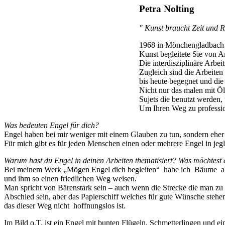
Petra Nolting
" Kunst braucht Zeit und R
1968 in Mönchengladbach g
Kunst begleitete Sie von 
Die interdisziplinäre Arbei
Zugleich sind die Arbeite
bis heute begegnet und die 
Nicht nur das malen mit Ö
Sujets die benutzt werden, 
Um Ihren Weg zu profession
Was bedeuten Engel für dich?
Engel haben bei mir weniger mit einem Glauben zu tun, sondern eher 
Für mich gibt es für jeden Menschen einen oder mehrere Engel in jeg
Warum hast du Engel in deinen Arbeiten thematisiert? Was möchtest
Bei meinem Werk „Mögen Engel dich begleiten“ habe ich Bäume als (
und ihm so einen friedlichen Weg weisen.
Man spricht von Bärenstark sein – auch wenn die Strecke die man zu 
Abschied sein, aber das Papierschiff welches für gute Wünsche steh
das dieser Weg nicht hoffnungslos ist.
Im Bild o.T. ist ein Engel mit bunten Flügeln, Schmetterlingen und ei