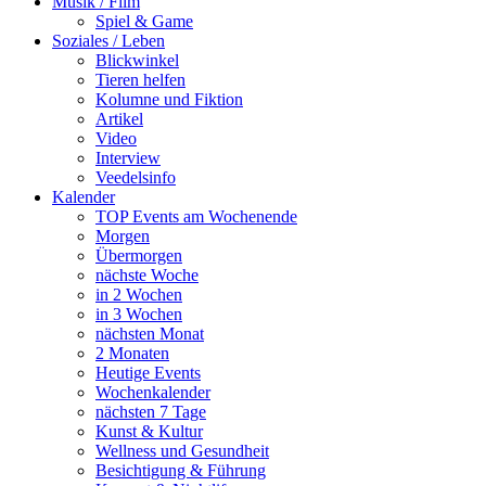
Musik / Film
Spiel & Game
Soziales / Leben
Blickwinkel
Tieren helfen
Kolumne und Fiktion
Artikel
Video
Interview
Veedelsinfo
Kalender
TOP Events am Wochenende
Morgen
Übermorgen
nächste Woche
in 2 Wochen
in 3 Wochen
nächsten Monat
2 Monaten
Heutige Events
Wochenkalender
nächsten 7 Tage
Kunst & Kultur
Wellness und Gesundheit
Besichtigung & Führung