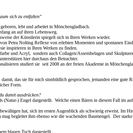
aum sich zu entfalten"
eboren, lebt und arbeitet in Mönchengladbach.
Anfang an auf ihren Lebensweg.
tsweise der Künstlerin spiegelt sich in Ihren Werken wieder.
n von Petra Nolting Reflexe von erlebten Momenten und spontanen E
sie inspirieren in Ihren Werken zu finden.
lfarbe und Acryl, sondern auch Collagen/Assembelagen und Skulpturen
unterstützen hier durchaus den Betrachter.
alisieren studiert sie seit 2008 an der freien Akademie in Mönchengl
damit, das sie für mich sinnbildlich gesprochen, jemanden eine gute R
licher Form.
 du damit ausdrücken?
Natur-) Engel dargestellt. Welche einen Bären in diesem Fall im auf
bewältigen hat, sich im ersten Augenblick als schwierig erweist. Im H
en mag begleitet ihm ebenso wie die wachenden Baumengel. Der starke 
nem blauen Tuch dargestellt .