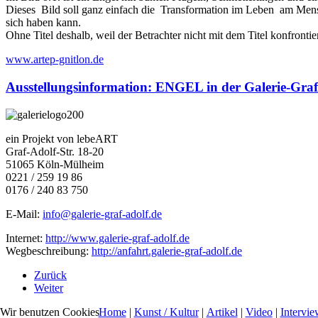
Dieses Bild soll ganz einfach die Transformation im Leben am Mensc
sich haben kann.
Ohne Titel deshalb, weil der Betrachter nicht mit dem Titel konfron
www.artep-gnitlon.de
Ausstellungsinformation: ENGEL in der Galerie-Graf
ein Projekt von lebeART
Graf-Adolf-Str. 18-20
51065 Köln-Mülheim
0221 / 259 19 86
0176 / 240 83 750
E-Mail:
info@galerie-graf-adolf.de
Internet:
http://www.galerie-graf-adolf.de
Wegbeschreibung:
http://anfahrt.galerie-graf-adolf.de
Zurück
Weiter
Home
|
Kunst / Kultur
|
Artikel
|
Video
|
Intervie
Wir benutzen Cookies