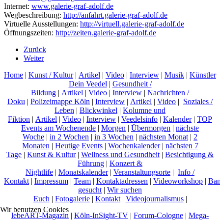
Internet:
www.galerie-graf-adolf.de
Wegbeschreibung:
http://anfahrt.galerie-graf-adolf.de
Virtuelle Ausstellungen:
http://virtuell.galerie-graf-adolf.de
Öffnungszeiten:
http://zeiten.galerie-graf-adolf.de
Zurück
Weiter
Home
|
Kunst / Kultur
|
Artikel
|
Video
|
Interview
|
Musik
|
Künstler
Dein Veedel
|
Gesundheit /
Bildung
|
Artikel
|
Video
|
Interview
|
Nachrichten /
Doku
|
Polizeimappe Köln
|
Interview
|
Artikel
|
Video
|
Soziales /
Leben
|
Blickwinkel
|
Kolumne und
Fiktion
|
Artikel
|
Video
|
Interview
|
Veedelsinfo
|
Kalender
|
TOP
Events am Wochenende
|
Morgen
|
Übermorgen
|
nächste
Woche
|
in 2 Wochen
|
in 3 Wochen
|
nächsten Monat
|
2
Monaten
|
Heutige Events
|
Wochenkalender
|
nächsten 7
Tage
|
Kunst & Kultur
|
Wellness und Gesundheit
|
Besichtigung &
Führung
|
Konzert &
Nightlife
|
Monatskalender
|
Veranstaltungsorte
|
Info /
Kontakt
|
Impressum
|
Team
|
Kontaktadressen
|
Videoworkshop
|
Ban
gesucht
|
Wir suchen
Euch
|
Fotogalerie
|
Kontakt
|
Videojournalismus
|
Wir benutzen Cookies
lebeART-Magazin
|
Köln-InSight-TV
|
Forum-Cologne
|
Mega-