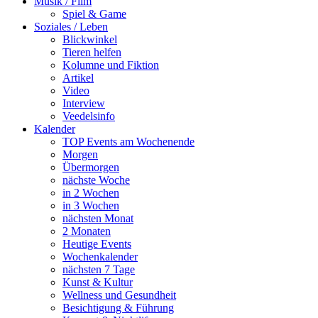
Musik / Film
Spiel & Game
Soziales / Leben
Blickwinkel
Tieren helfen
Kolumne und Fiktion
Artikel
Video
Interview
Veedelsinfo
Kalender
TOP Events am Wochenende
Morgen
Übermorgen
nächste Woche
in 2 Wochen
in 3 Wochen
nächsten Monat
2 Monaten
Heutige Events
Wochenkalender
nächsten 7 Tage
Kunst & Kultur
Wellness und Gesundheit
Besichtigung & Führung