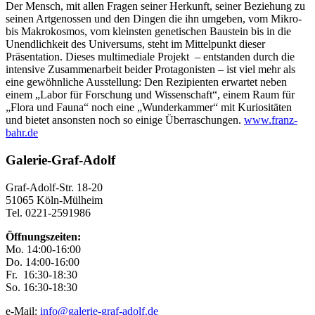
Der Mensch, mit allen Fragen seiner Herkunft, seiner Beziehung zu
seinen Artgenossen und den Dingen die ihn umgeben, vom Mikro-
bis Makrokosmos, vom kleinsten genetischen Baustein bis in die
Unendlichkeit des Universums, steht im Mittelpunkt dieser
Präsentation. Dieses multimediale Projekt – entstanden durch die
intensive Zusammenarbeit beider Protagonisten – ist viel mehr als
eine gewöhnliche Ausstellung: Den Rezipienten erwartet neben
einem „Labor für Forschung und Wissenschaft“, einem Raum für
„Flora und Fauna“ noch eine „Wunderkammer“ mit Kuriositäten
und bietet ansonsten noch so einige Überraschungen.
www.franz-
bahr.de
Galerie-Graf-Adolf
Graf-Adolf-Str. 18-20
51065 Köln-Mülheim
Tel. 0221-2591986
Öffnungszeiten:
Mo. 14:00-16:00
Do. 14:00-16:00
Fr. 16:30-18:30
So. 16:30-18:30
e-Mail:
info@galerie-graf-adolf.de