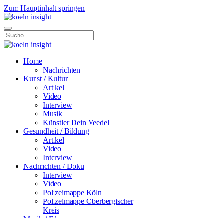
Zum Hauptinhalt springen
Home
Nachrichten
Kunst / Kultur
Artikel
Video
Interview
Musik
Künstler Dein Veedel
Gesundheit / Bildung
Artikel
Video
Interview
Nachrichten / Doku
Interview
Video
Polizeimappe Köln
Polizeimappe Oberbergischer
Kreis