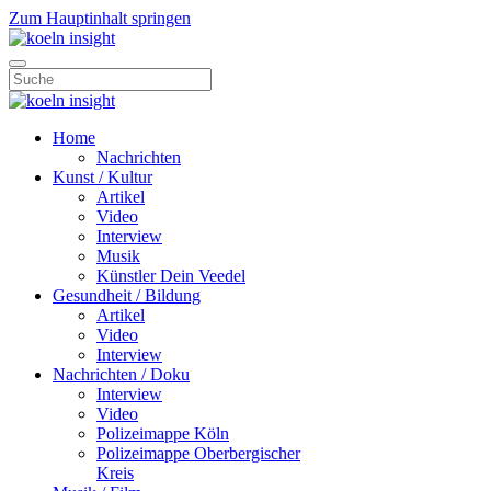
Zum Hauptinhalt springen
Home
Nachrichten
Kunst / Kultur
Artikel
Video
Interview
Musik
Künstler Dein Veedel
Gesundheit / Bildung
Artikel
Video
Interview
Nachrichten / Doku
Interview
Video
Polizeimappe Köln
Polizeimappe Oberbergischer
Kreis