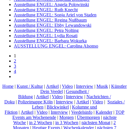
Ausstellung ENGEL: Angela Polowinski
Ausstellung ENGEL: Ruth Knecht
Ausstellung ENGEL: Sonja Ariel von Staden
Ausstellung ENGEL: Regina Nußbaum
Ausstellung ENGEL: Ebby Lewandowski
Ausstellung ENGEL: Petra Nolting
Ausstellung ENGEL: Lydia Rosati
Ausstellung ENGEL: Barbara Wokurka
AUSSTELLUNG ENGEL: Carolina Alsonso
1
2
3
4
Home
|
Kunst / Kultur
|
Artikel
|
Video
|
Interview
|
Musik
|
Künstler
Dein Veedel
|
Gesundheit /
Bildung
|
Artikel
|
Video
|
Interview
|
Nachrichten /
Doku
|
Polizeimappe Köln
|
Interview
|
Artikel
|
Video
|
Soziales /
Leben
|
Blickwinkel
|
Kolumne und
Fiktion
|
Artikel
|
Video
|
Interview
|
Veedelsinfo
|
Kalender
|
TOP
Events am Wochenende
|
Morgen
|
Übermorgen
|
nächste
Woche
|
in 2 Wochen
|
in 3 Wochen
|
nächsten Monat
|
2
Monaten
|
Heutige Events
|
Wochenkalender
|
nächsten 7