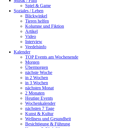
Musik / Film
Spiel & Game
Soziales / Leben
Blickwinkel
Tieren helfen
Kolumne und Fiktion
Artikel
Video
Interview
Veedelsinfo
Kalender
TOP Events am Wochenende
Morgen
Übermorgen
nächste Woche
in 2 Wochen
in 3 Wochen
nächsten Monat
2 Monaten
Heutige Events
Wochenkalender
nächsten 7 Tage
Kunst & Kultur
Wellness und Gesundheit
Besichtigung & Führung