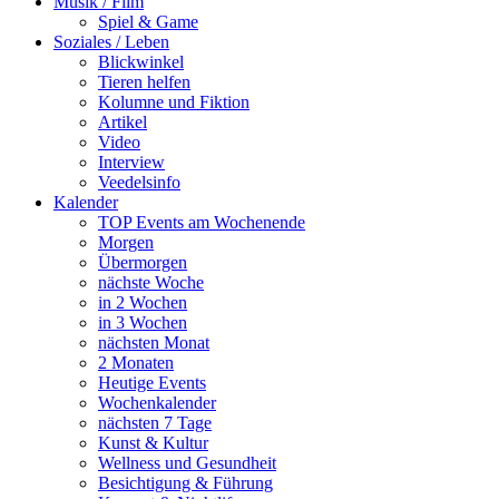
Musik / Film
Spiel & Game
Soziales / Leben
Blickwinkel
Tieren helfen
Kolumne und Fiktion
Artikel
Video
Interview
Veedelsinfo
Kalender
TOP Events am Wochenende
Morgen
Übermorgen
nächste Woche
in 2 Wochen
in 3 Wochen
nächsten Monat
2 Monaten
Heutige Events
Wochenkalender
nächsten 7 Tage
Kunst & Kultur
Wellness und Gesundheit
Besichtigung & Führung