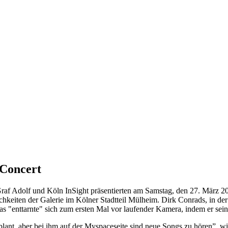
 Concert
 Graf Adolf und Köln InSight präsentierten am Samstag, den 27. März
chkeiten der Galerie im Kölner Stadtteil Mülheim. Dirk Conrads, in de
as "enttarnte" sich zum ersten Mal vor laufender Kamera, indem er se
r geplant, aber bei ihm auf der Myspaceseite sind neue Songs zu hören”