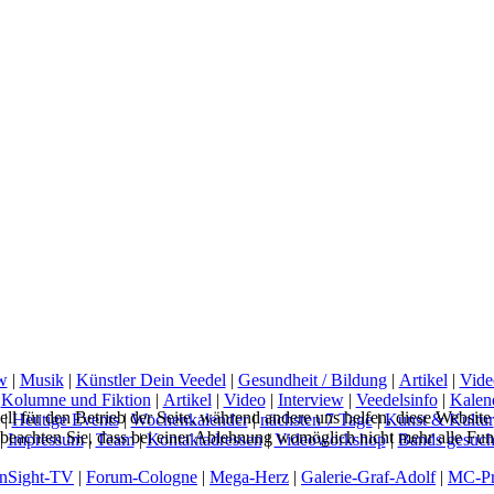
w
|
Musik
|
Künstler Dein Veedel
|
Gesundheit / Bildung
|
Artikel
|
Vide
|
Kolumne und Fiktion
|
Artikel
|
Video
|
Interview
|
Veedelsinfo
|
Kalen
ell für den Betrieb der Seite, während andere uns helfen, diese Websit
|
Heutige Events
|
Wochenkalender
|
nächsten 7 Tage
|
Kunst & Kultur
 beachten Sie, dass bei einer Ablehnung womöglich nicht mehr alle Funk
|
Impressum
|
Team
|
Kontaktadressen
|
Videoworkshop
|
Bands gesuch
InSight-TV
|
Forum-Cologne
|
Mega-Herz
|
Galerie-Graf-Adolf
|
MC-Pr