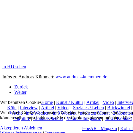
in HD sehen
Infos zu Andreas Kümmert:
www.andreas-kuemmert.de
Zurück
Weiter
Home
|
Kunst / Kultur
|
Artikel
|
Video
|
Intervie
Wir benutzen Cookies
Köln
|
Interview
|
Artikel
|
Video
|
Soziales / Leben
|
Blickwinkel
Wir nutzen Cookies auf unserer Website. Einige von ihnen sind essenzi
Woche
|
in 2 Wochen
|
in 3 Wochen
|
nächsten Monat
|
2 Monaten
können selbst entscheiden, ob Sie die Cookies zulassen möchten. Bitte
Nightlife
|
Monatskalender
|
Veranstaltungsorte
|
Info / Kontakt
Akzeptieren
Ablehnen
lebeART-Magazin
|
Köln-