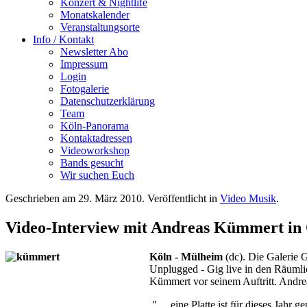
Konzert & Nightlife
Monatskalender
Veranstaltungsorte
Info / Kontakt
Newsletter Abo
Impressum
Login
Fotogalerie
Datenschutzerklärung
Team
Köln-Panorama
Kontaktadressen
Videoworkshop
Bands gesucht
Wir suchen Euch
Geschrieben am
29. März 2010
. Veröffentlicht in
Video Musik
.
Video-Interview mit Andreas Kümmert in
Köln - Mülheim
(dc). Die Galerie
Unplugged - Gig live in den Räumli
Kümmert vor seinem Auftritt. Andre
".... eine Platte ist für dieses Jah