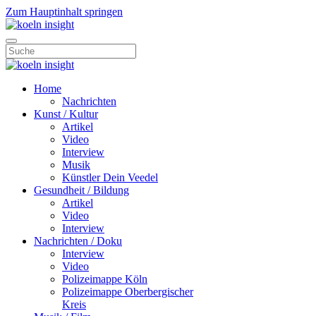
Zum Hauptinhalt springen
Home
Nachrichten
Kunst / Kultur
Artikel
Video
Interview
Musik
Künstler Dein Veedel
Gesundheit / Bildung
Artikel
Video
Interview
Nachrichten / Doku
Interview
Video
Polizeimappe Köln
Polizeimappe Oberbergischer
Kreis