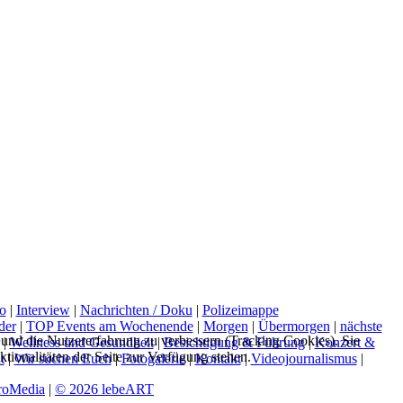
o
|
Interview
|
Nachrichten / Doku
|
Polizeimappe
der
|
TOP Events am Wochenende
|
Morgen
|
Übermorgen
|
nächste
e und die Nutzererfahrung zu verbessern (Tracking Cookies). Sie
|
Wellness und Gesundheit
|
Besichtigung & Führung
|
Konzert &
tionalitäten der Seite zur Verfügung stehen.
t
|
Wir suchen Euch
|
Fotogalerie
|
Kontakt
|
Videojournalismus
|
oMedia
|
© 2026 lebeART