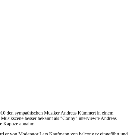
 2010 den sympathischen Musiker Andreas Kümmert in einem
r Musikszene besser bekannt als "Conny" interviewte Andreas
ine Kapuze abnahm.
, wird er von Moderator Lars Kaufmann von balcony tv eingeführt und