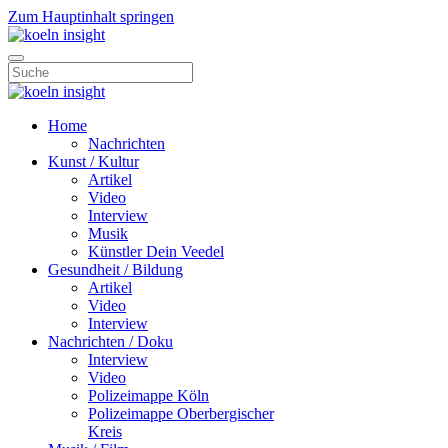
Zum Hauptinhalt springen
Home
Nachrichten
Kunst / Kultur
Artikel
Video
Interview
Musik
Künstler Dein Veedel
Gesundheit / Bildung
Artikel
Video
Interview
Nachrichten / Doku
Interview
Video
Polizeimappe Köln
Polizeimappe Oberbergischer
Kreis