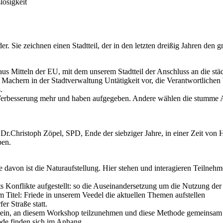
losigkeit
 Sie zeichnen einen Stadtteil, der in den letzten dreißig Jahren den g
us Mitteln der EU, mit dem unserem Stadtteil der Anschluss an die städ
en Machern in der Stadtverwaltung Untätigkeit vor, die Verantwortliche
.
e Verbesserung mehr und haben aufgegeben. Andere wählen die stumme A
r.Christoph Zöpel, SPD, Ende der siebziger Jahre, in einer Zeit von 
ben.
 davon ist die Naturaufstellung. Hier stehen und interagieren Teilnehme
s Konflikte aufgestellt: so die Auseinandersetzung um die Nutzung der 
m Titel: Friede in unserem Veedel die aktuellen Themen aufstellen
r Straße statt.
 wir ein, an diesem Workshop teilzunehmen und diese Methode gemeinsam
de finden sich im Anhang.