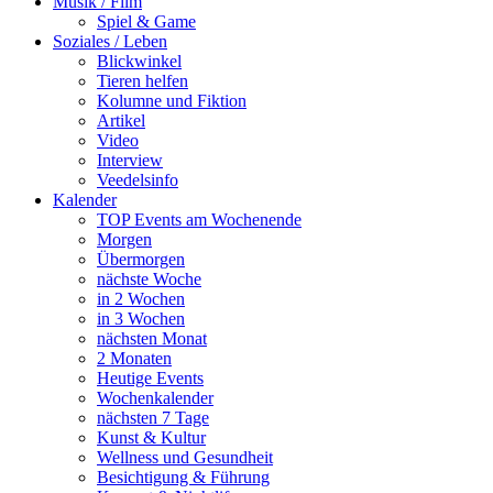
Musik / Film
Spiel & Game
Soziales / Leben
Blickwinkel
Tieren helfen
Kolumne und Fiktion
Artikel
Video
Interview
Veedelsinfo
Kalender
TOP Events am Wochenende
Morgen
Übermorgen
nächste Woche
in 2 Wochen
in 3 Wochen
nächsten Monat
2 Monaten
Heutige Events
Wochenkalender
nächsten 7 Tage
Kunst & Kultur
Wellness und Gesundheit
Besichtigung & Führung