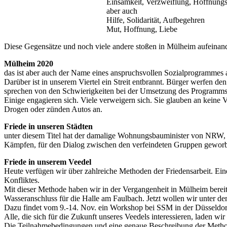
Einsamkeit, Verzweiflung, Hoffnungs
aber auch
Hilfe, Solidarität, Aufbegehren
Mut, Hoffnung, Liebe
Diese Gegensätze und noch viele andere stoßen in Mülheim aufeinander.
Mülheim 2020
das ist aber auch der Name eines anspruchsvollen Sozialprogrammes a
Darüber ist in unserem Viertel ein Streit entbrannt. Bürger werfen d
sprechen von den Schwierigkeiten bei der Umsetzung des Programms
Einige engagieren sich. Viele verweigern sich. Sie glauben an kein
Drogen oder zünden Autos an.
Friede in unseren Städten
unter diesem Titel hat der damalige Wohnungsbauminister von NRW, D
Kämpfen, für den Dialog zwischen den verfeindeten Gruppen gewor
Friede in unserem Veedel
Heute verfügen wir über zahlreiche Methoden der Friedensarbeit. Eine
Konfliktes.
Mit dieser Methode haben wir in der Vergangenheit in Mülheim bereit
Wasseranschluss für die Halle am Faulbach. Jetzt wollen wir unter de
Dazu findet vom 9.-14. Nov. ein Workshop bei SSM in der Düsseldorfe
Alle, die sich für die Zukunft unseres Veedels interessieren, laden
Die Teilnahmebedingungen und eine genaue Beschreibung der Metho