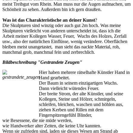
meist Treibgut vom Rhein. Man muss nur die Augen aufmachen, um
Schönheit zu sehen. Außerdem bin ich gern draußen.
Was ist das Charakteristische an deiner Kunst
?
Die Skulpturen sind winzig oder auch gut 2m hoch. Was meine
Skulpturen vielleicht von anderen unterscheidet ist, dass ich die
Arbeit meiner Kollegen Wasser, Feuer, Wuchs des Holzes, Zerfall
usw., also der natürlichen Einflüsse, wenig verändere. Oberflächen
bleiben meist unangetastet, man sieht das nackte Material, roh,
manchmal grob, manchmal fein und zerbrechlich.
Bildbeschreibung "Gestrandete Zeugen"
Hier haben mehrere rätselhafte Künstler Hand in
Hand gearbeitet.
Der Baum in seinem einzigartigen Wuchs.
Dann vielleicht wütendes Feuer.
Der breite Strom, der alte Künstler, und seine
Kollegen, Steine und Hölzer, schmirgeln,
schleifen, bleichen, waschen und höhlen aus,
ziehen Kerben und Rillen mit dem
Fingerspitzengefühl Blinder,
wie Besessene, die nie müde werden,
wie Handwerker alter Zeiten, die keine Uhr kannten.
Wenn sie zufrieden sind, laden sie dieses Wesen am Strand ab