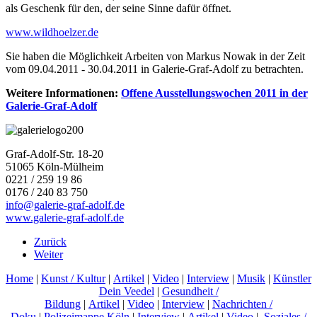
als Geschenk für den, der seine Sinne dafür öffnet.
www.wildhoelzer.de
Sie haben die Möglichkeit Arbeiten von Markus Nowak in der Zeit
vom 09.04.2011 - 30.04.2011 in Galerie-Graf-Adolf zu betrachten.
Weitere Informationen:
Offene Ausstellungswochen 2011 in der
Galerie-Graf-Adolf
Graf-Adolf-Str. 18-20
51065 Köln-Mülheim
0221 / 259 19 86
0176 / 240 83 750
info@galerie-graf-adolf.de
www.galerie-graf-adolf.de
Zurück
Weiter
Home
|
Kunst / Kultur
|
Artikel
|
Video
|
Interview
|
Musik
|
Künstler
Dein Veedel
|
Gesundheit /
Bildung
|
Artikel
|
Video
|
Interview
|
Nachrichten /
Doku
|
Polizeimappe Köln
|
Interview
|
Artikel
|
Video
|
Soziales /