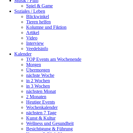
Musik / Film
Spiel & Game
Soziales / Leben
Blickwinkel
Tieren helfen
Kolumne und Fiktion
Artikel
Video
Interview
Veedelsinfo
Kalender
TOP Events am Wochenende
Morgen
Übermorgen
nächste Woche
in 2 Wochen
in 3 Wochen
nächsten Monat
2 Monaten
Heutige Events
Wochenkalender
nächsten 7 Tage
Kunst & Kultur
Wellness und Gesundheit
Besichtigung & Führung