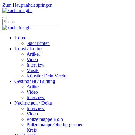
Zum Hauptinhalt springen
Home
Nachrichten
Kunst / Kultur
Artikel
Video
Interview
Musik
Künstler Dein Veedel
Gesundheit / Bildung
Artikel
Video
Interview
Nachrichten / Doku
Interview
Video
Polizeimappe Köln
Polizeimappe Oberbergischer
Kreis