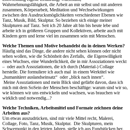
Wahrnehmungsfähigkeit, die Arbeit an mir selbst und mit anderen
zusammen, Körperarbeit, Meditation und Wechselwirkungen
zwischen den Ausdrucksmöglichkeiten verschiedener Ebenen wie
Tanz, Musik, Bild, Skulptur. So beziehen sich einige meiner
Skulpturen auf Tanz. Seit ich 20 Jahre alt bin bis heute lebe und
arbeite ich in größeren Gruppen und Kollektiven, arbeite auch mit
Kindern gern und lerne viel im zusammen sein mit Menschen.
Welche Themen und Motive behandelst du in deinen Werken?
Häufig sind das Dinge, die andere nicht sehen können oder nicht
sehen wollen, wie die Schönheit des Zerfalls, die Eigenwilligkeit
eines Wuchses, eine Wunderlichkeit, die in mir Assoziationen weckt
– oder auch Assoziationen, die ich durch (Material-) Collage
herstelle. Die formuliere ich auch mal in einem Werktitel wie
„humanitärer auslandseinsatz“ oder „blick nach innen“.
Meine Assoziationen und mein Blick sind gefärbt davon, dass ich
mich mit dem SoSein der Menschen beschäftige: warum sind wir so,
wie können wir uns entwickeln und wachsen, was brauchen wir
wirklich und notwendig...?
Welche Techniken, Arbeitsmittel und Formate zeichnen deine
Arbeiten aus?
Um etwas auszudrücken, sind mir viele Mittel recht, Malerei,
Collage, Foto, Tanz, Musik, Skulptur. Die Skulpturen, mein
Schwerpunkt in den letzten Jahren, stelle ich aus Fundstücken her,