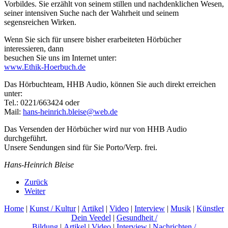
Vorbildes. Sie erzählt von seinem stillen und nachdenklichen Wesen,
seiner intensiven Suche nach der Wahrheit und seinem
segensreichen Wirken.
Wenn Sie sich für unsere bisher erarbeiteten Hörbücher
interessieren, dann
besuchen Sie uns im Internet unter:
www.Ethik-Hoerbuch.de
Das Hörbuchteam, HHB Audio, können Sie auch direkt erreichen
unter:
Tel.: 0221/663424 oder
Mail:
hans-heinrich.bleise@web.de
Das Versenden der Hörbücher wird nur von HHB Audio
durchgeführt.
Unsere Sendungen sind für Sie Porto/Verp. frei.
Hans-Heinrich Bleise
Zurück
Weiter
Home
|
Kunst / Kultur
|
Artikel
|
Video
|
Interview
|
Musik
|
Künstler
Dein Veedel
|
Gesundheit /
Bildung
|
Artikel
|
Video
|
Interview
|
Nachrichten /