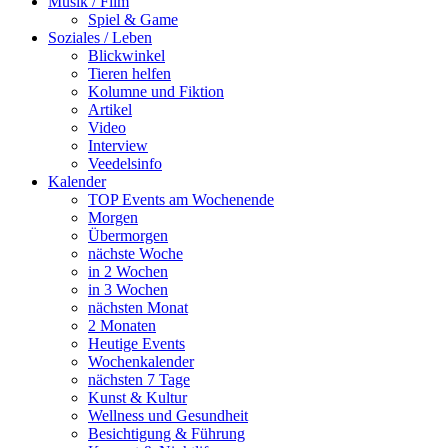
Musik / Film
Spiel & Game
Soziales / Leben
Blickwinkel
Tieren helfen
Kolumne und Fiktion
Artikel
Video
Interview
Veedelsinfo
Kalender
TOP Events am Wochenende
Morgen
Übermorgen
nächste Woche
in 2 Wochen
in 3 Wochen
nächsten Monat
2 Monaten
Heutige Events
Wochenkalender
nächsten 7 Tage
Kunst & Kultur
Wellness und Gesundheit
Besichtigung & Führung