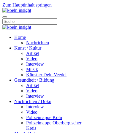
Zum Hauptinhalt springen
Home
Nachrichten
Kunst / Kultur
Artikel
Video
Interview
Musik
Künstler Dein Veedel
Gesundheit / Bildung
Artikel
Video
Interview
Nachrichten / Doku
Interview
Video
Polizeimappe Köln
Polizeimappe Oberbergischer
Kreis