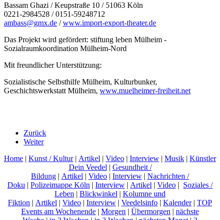
Bassam Ghazi / Keupstraße 10 / 51063 Köln
0221-2984528 / 0151-59248712
ambass@gmx.de
/
www.import-export-theater.de
Das Projekt wird gefördert: stiftung leben Mülheim -
Sozialraumkoordination Mülheim-Nord
Mit freundlicher Unterstützung:
Sozialistische Selbsthilfe Mülheim, Kulturbunker,
Geschichtswerkstatt Mülheim,
www.muelheimer-freiheit.net
Zurück
Weiter
Home
|
Kunst / Kultur
|
Artikel
|
Video
|
Interview
|
Musik
|
Künstler
Dein Veedel
|
Gesundheit /
Bildung
|
Artikel
|
Video
|
Interview
|
Nachrichten /
Doku
|
Polizeimappe Köln
|
Interview
|
Artikel
|
Video
|
Soziales /
Leben
|
Blickwinkel
|
Kolumne und
Fiktion
|
Artikel
|
Video
|
Interview
|
Veedelsinfo
|
Kalender
|
TOP
Events am Wochenende
|
Morgen
|
Übermorgen
|
nächste