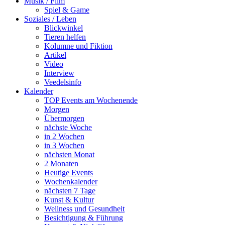
Musik / Film
Spiel & Game
Soziales / Leben
Blickwinkel
Tieren helfen
Kolumne und Fiktion
Artikel
Video
Interview
Veedelsinfo
Kalender
TOP Events am Wochenende
Morgen
Übermorgen
nächste Woche
in 2 Wochen
in 3 Wochen
nächsten Monat
2 Monaten
Heutige Events
Wochenkalender
nächsten 7 Tage
Kunst & Kultur
Wellness und Gesundheit
Besichtigung & Führung