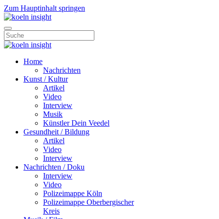
Zum Hauptinhalt springen
Home
Nachrichten
Kunst / Kultur
Artikel
Video
Interview
Musik
Künstler Dein Veedel
Gesundheit / Bildung
Artikel
Video
Interview
Nachrichten / Doku
Interview
Video
Polizeimappe Köln
Polizeimappe Oberbergischer
Kreis