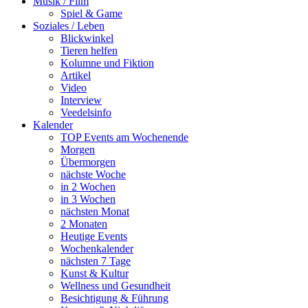
Musik / Film
Spiel & Game
Soziales / Leben
Blickwinkel
Tieren helfen
Kolumne und Fiktion
Artikel
Video
Interview
Veedelsinfo
Kalender
TOP Events am Wochenende
Morgen
Übermorgen
nächste Woche
in 2 Wochen
in 3 Wochen
nächsten Monat
2 Monaten
Heutige Events
Wochenkalender
nächsten 7 Tage
Kunst & Kultur
Wellness und Gesundheit
Besichtigung & Führung