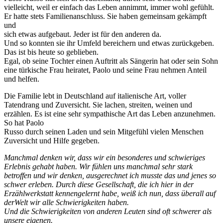
vielleicht, weil er einfach das Leben annimmt, immer wohl gefühlt.
Er hatte stets Familienanschluss. Sie haben gemeinsam gekämpft
und
sich etwas aufgebaut. Jeder ist für den anderen da.
Und so konnten sie ihr Umfeld bereichern und etwas zurückgeben.
Das ist bis heute so geblieben.
Egal, ob seine Tochter einen Auftritt als Sängerin hat oder sein Sohn
eine türkische Frau heiratet, Paolo und seine Frau nehmen Anteil
und helfen.
Die Familie lebt in Deutschland auf italienische Art, voller
Tatendrang und Zuversicht. Sie lachen, streiten, weinen und
erzählen. Es ist eine sehr sympathische Art das Leben anzunehmen.
So hat Paolo
Russo durch seinen Laden und sein Mitgefühl vielen Menschen
Zuversicht und Hilfe gegeben.
Manchmal denken wir, dass wir ein besonderes und schwieriges
Erlebnis gehabt haben. Wir fühlen uns manchmal sehr stark
betroffen und wir denken, ausgerechnet ich musste das und jenes so
schwer erleben. Durch diese Gesellschaft, die ich hier in der
Erzählwerkstatt kennengelernt habe, weiß ich nun, dass überall auf
derWelt wir alle Schwierigkeiten haben.
Und die Schwierigkeiten von anderen Leuten sind oft schwerer als
unsere eigenen.