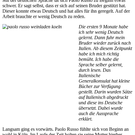
Mit der deutschen Sprache tat sich Paolo Russo zu Beginn etwas
schwer. Er sagt selbst, dass er sich auf seinen Bruder gestützt hat.
Dieser konnte etwas Deutsch und hat alles für ihn geregelt. Auf der
Arbeit brauchte er wenig Deutsch zu reden.
Die ersten 9 Monate habe
ich sehr wenig Deutsch
gelernt. Dann fuhr mein
Bruder wieder zurück nach
Italien. Ab diesem Zeitpunkt
habe ich mich richtig
bemüht. Ich habe die
Sprache selber gelernt,
durch lesen. Das
Italienische
Generalkonsulat hat kleine
Bücher zur Verfügung
gestellt. Darin wurden Sätze
auf Italienisch abgedruckt
und diese ins Deutsche
übersetzt. Dabei wurde
auch die Aussprache
erklärt.
Langsam ging es vorwärts. Paolo Russo fühlte sich von Beginn an
wohl in Köln. Im Laufe der Zeit holten sie seine Mutter hierher.