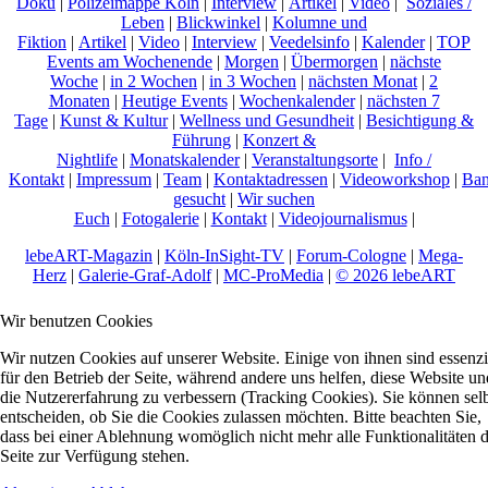
Doku
|
Polizeimappe Köln
|
Interview
|
Artikel
|
Video
|
Soziales /
Leben
|
Blickwinkel
|
Kolumne und
Fiktion
|
Artikel
|
Video
|
Interview
|
Veedelsinfo
|
Kalender
|
TOP
Events am Wochenende
|
Morgen
|
Übermorgen
|
nächste
Woche
|
in 2 Wochen
|
in 3 Wochen
|
nächsten Monat
|
2
Monaten
|
Heutige Events
|
Wochenkalender
|
nächsten 7
Tage
|
Kunst & Kultur
|
Wellness und Gesundheit
|
Besichtigung &
Führung
|
Konzert &
Nightlife
|
Monatskalender
|
Veranstaltungsorte
|
Info /
Kontakt
|
Impressum
|
Team
|
Kontaktadressen
|
Videoworkshop
|
Ban
gesucht
|
Wir suchen
Euch
|
Fotogalerie
|
Kontakt
|
Videojournalismus
|
lebeART-Magazin
|
Köln-InSight-TV
|
Forum-Cologne
|
Mega-
Herz
|
Galerie-Graf-Adolf
|
MC-ProMedia
|
© 2026 lebeART
Wir benutzen Cookies
Wir nutzen Cookies auf unserer Website. Einige von ihnen sind essenzi
für den Betrieb der Seite, während andere uns helfen, diese Website un
die Nutzererfahrung zu verbessern (Tracking Cookies). Sie können sel
entscheiden, ob Sie die Cookies zulassen möchten. Bitte beachten Sie,
dass bei einer Ablehnung womöglich nicht mehr alle Funktionalitäten 
Seite zur Verfügung stehen.