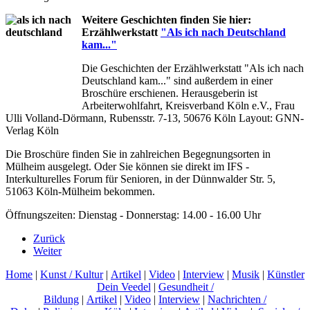
Weitere Geschichten finden Sie hier:
Erzählwerkstatt
"Als ich nach Deutschland
kam..."
Die Geschichten der Erzählwerkstatt "Als ich nach
Deutschland kam..." sind außerdem in einer
Broschüre erschienen. Herausgeberin ist
Arbeiterwohlfahrt, Kreisverband Köln e.V., Frau
Ulli Volland-Dörmann, Rubensstr. 7-13, 50676 Köln Layout: GNN-
Verlag Köln
Die Broschüre finden Sie in zahlreichen Begegnungsorten in
Mülheim ausgelegt. Oder Sie können sie direkt im IFS -
Interkulturelles Forum für Senioren, in der Dünnwalder Str. 5,
51063 Köln-Mülheim bekommen.
Öffnungszeiten: Dienstag - Donnerstag: 14.00 - 16.00 Uhr
Zurück
Weiter
Home
|
Kunst / Kultur
|
Artikel
|
Video
|
Interview
|
Musik
|
Künstler
Dein Veedel
|
Gesundheit /
Bildung
|
Artikel
|
Video
|
Interview
|
Nachrichten /