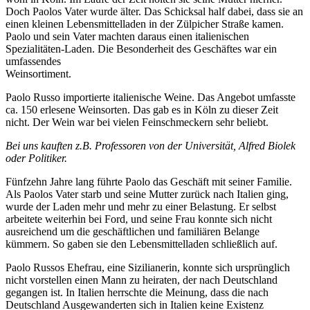
Doch Paolos Vater wurde älter. Das Schicksal half dabei, dass sie an
einen kleinen Lebensmittelladen in der Zülpicher Straße kamen.
Paolo und sein Vater machten daraus einen italienischen
Spezialitäten-Laden. Die Besonderheit des Geschäftes war ein
umfassendes
Weinsortiment.
Paolo Russo importierte italienische Weine. Das Angebot umfasste
ca. 150 erlesene Weinsorten. Das gab es in Köln zu dieser Zeit
nicht. Der Wein war bei vielen Feinschmeckern sehr beliebt.
Bei uns kauften z.B. Professoren von der Universität, Alfred Biolek
oder Politiker.
Fünfzehn Jahre lang führte Paolo das Geschäft mit seiner Familie.
Als Paolos Vater starb und seine Mutter zurück nach Italien ging,
wurde der Laden mehr und mehr zu einer Belastung. Er selbst
arbeitete weiterhin bei Ford, und seine Frau konnte sich nicht
ausreichend um die geschäftlichen und familiären Belange
kümmern. So gaben sie den Lebensmittelladen schließlich auf.
Paolo Russos Ehefrau, eine Sizilianerin, konnte sich ursprünglich
nicht vorstellen einen Mann zu heiraten, der nach Deutschland
gegangen ist. In Italien herrschte die Meinung, dass die nach
Deutschland Ausgewanderten sich in Italien keine Existenz