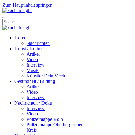
Zum Hauptinhalt springen
Home
Nachrichten
Kunst / Kultur
Artikel
Video
Interview
Musik
Künstler Dein Veedel
Gesundheit / Bildung
Artikel
Video
Interview
Nachrichten / Doku
Interview
Video
Polizeimappe Köln
Polizeimappe Oberbergischer
Kreis