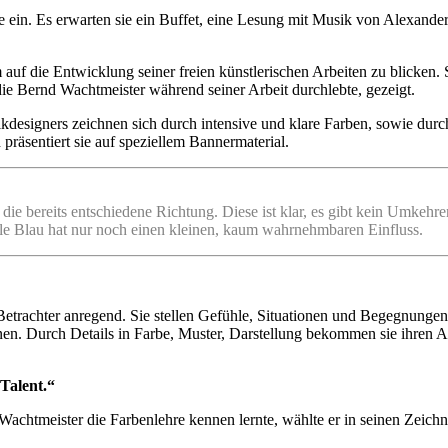
ge ein. Es erwarten sie ein Buffet, eine Lesung mit Musik von Alexand
 auf die Entwicklung seiner freien künstlerischen Arbeiten zu blicken.
ie Bernd Wachtmeister während seiner Arbeit durchlebte, gezeigt.
designers zeichnen sich durch intensive und klare Farben, sowie durc
räsentiert sie auf speziellem Bannermaterial.
e bereits entschiedene Richtung. Diese ist klar, es gibt kein Umkehr
hle Blau hat nur noch einen kleinen, kaum wahrnehmbaren Einfluss.
etrachter anregend. Sie stellen Gefühle, Situationen und Begegnungen
nen. Durch Details in Farbe, Muster, Darstellung bekommen sie ihren 
Talent.“
achtmeister die Farbenlehre kennen lernte, wählte er in seinen Zeichn