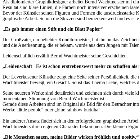
Als diplomierter Graphikdesigner arbeitet Bernd Wachtmeister mit e
Resultat sind klare Linien, die Farben noch intensiver erscheinen lass
Bevor der Künstler seinen Figuren und Formen die ausdrucksstarke Kol
graphische Arbeit. Schon die Skizzen sind bemerkenswert und es ist er
„Es gab immer einen Stift und ein Blatt Papier“
Der Großvater, ein beliebter Konditormeister, hat ihn an das Zeichn
und die Anerkennung, die er bekam, wurde aus dem Jungen mit Talent 
Leidenschaftlich erzählt Bernd Wachtmeister seine Geschichten.
„Leidenschaft - Es ist schon erstrebenswert mehr zu schaffen als 
Der Leverkusener Künstler zeigt eine Seite seiner Persönlichkeit, d
Wachtmeister bewegt, ein Gesicht. So ist das Thema Liebe, welches de
Seine neueren Werke sind detailreich und zeichnen sich durch viele 
momentanen Stimmung von Bernd Wachtmeister ist.
Gerade diese Arbeiten sind im Original als Bild für den Betrachter int
Werke „little people“ oder „blue rainbow buddha“ .
Ein anderer Ansatz findet sich in den erfolgreichen graphischen Arb
Wachtmeisters ihren eigenen Charakter bekommen. Die kleinen Figuren,
„Die Menschen sagen, meine Bilder wirken fröhlich und positiv.“