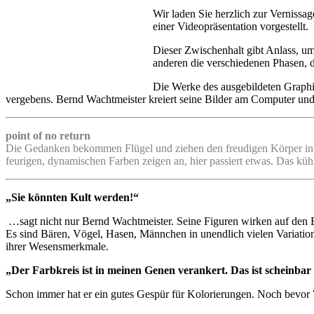
Wir laden Sie herzlich zur Vernissa
einer Videopräsentation vorgestellt.
Dieser Zwischenhalt gibt Anlass, um
anderen die verschiedenen Phasen, d
Die Werke des ausgebildeten Graphik
vergebens. Bernd Wachtmeister kreiert seine Bilder am Computer und p
point of no return
Die Gedanken bekommen Flügel und ziehen den freudigen Körper in di
feurigen, dynamischen Farben zeigen an, hier passiert etwas. Das kü
„Sie könnten Kult werden!“
…sagt nicht nur Bernd Wachtmeister. Seine Figuren wirken auf den B
Es sind Bären, Vögel, Hasen, Männchen in unendlich vielen Variatio
ihrer Wesensmerkmale.
„Der Farbkreis ist in meinen Genen verankert. Das ist scheinbar 
Schon immer hat er ein gutes Gespür für Kolorierungen. Noch bevor W