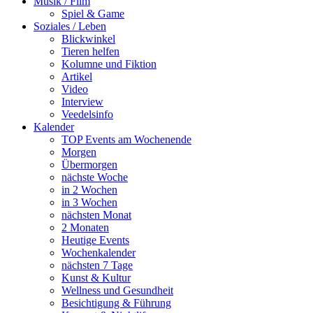
Musik / Film
Spiel & Game
Soziales / Leben
Blickwinkel
Tieren helfen
Kolumne und Fiktion
Artikel
Video
Interview
Veedelsinfo
Kalender
TOP Events am Wochenende
Morgen
Übermorgen
nächste Woche
in 2 Wochen
in 3 Wochen
nächsten Monat
2 Monaten
Heutige Events
Wochenkalender
nächsten 7 Tage
Kunst & Kultur
Wellness und Gesundheit
Besichtigung & Führung