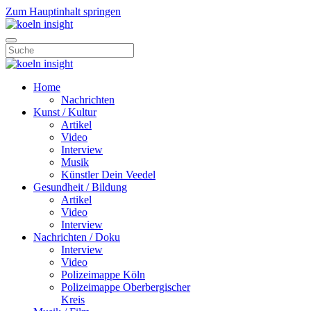
Zum Hauptinhalt springen
Home
Nachrichten
Kunst / Kultur
Artikel
Video
Interview
Musik
Künstler Dein Veedel
Gesundheit / Bildung
Artikel
Video
Interview
Nachrichten / Doku
Interview
Video
Polizeimappe Köln
Polizeimappe Oberbergischer
Kreis