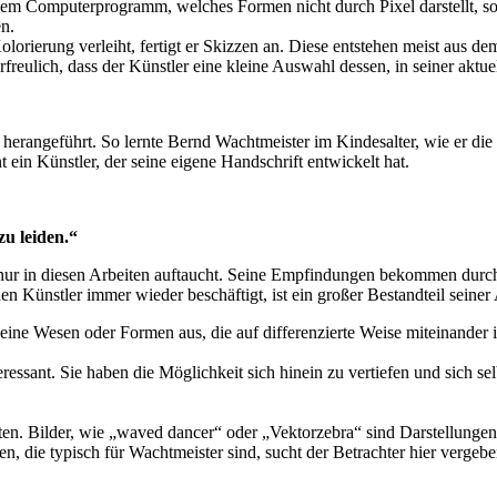
inem Computerprogramm, welches Formen nicht durch Pixel darstellt, s
en.
orierung verleiht, fertigt er Skizzen an. Diese entstehen meist aus de
freulich, dass der Künstler eine kleine Auswahl dessen, in seiner aktue
en herangeführt. So lernte Bernd Wachtmeister im Kindesalter, wie er 
ein Künstler, der seine eigene Handschrift entwickelt hat.
zu leiden.“
ie nur in diesen Arbeiten auftaucht. Seine Empfindungen bekommen durc
n Künstler immer wieder beschäftigt, ist ein großer Bestandteil seiner 
kleine Wesen oder Formen aus, die auf differenzierte Weise miteinande
eressant. Sie haben die Möglichkeit sich hinein zu vertiefen und sich s
eiten. Bilder, wie „waved dancer“ oder „Vektorzebra“ sind Darstellung
 die typisch für Wachtmeister sind, sucht der Betrachter hier vergeben