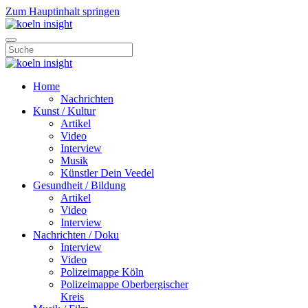
Zum Hauptinhalt springen
Home
Nachrichten
Kunst / Kultur
Artikel
Video
Interview
Musik
Künstler Dein Veedel
Gesundheit / Bildung
Artikel
Video
Interview
Nachrichten / Doku
Interview
Video
Polizeimappe Köln
Polizeimappe Oberbergischer
Kreis