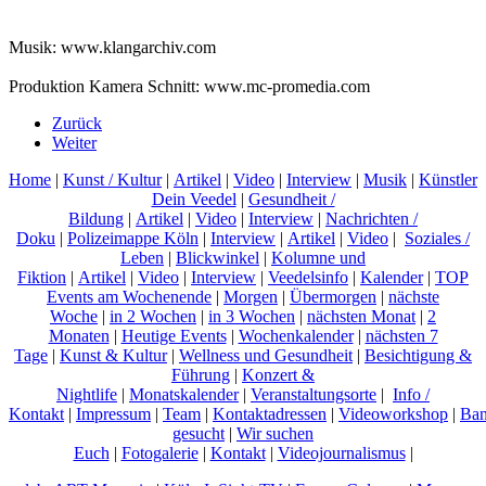
Musik: www.klangarchiv.com
Produktion Kamera Schnitt: www.mc-promedia.com
Zurück
Weiter
Home
|
Kunst / Kultur
|
Artikel
|
Video
|
Interview
|
Musik
|
Künstler
Dein Veedel
|
Gesundheit /
Bildung
|
Artikel
|
Video
|
Interview
|
Nachrichten /
Doku
|
Polizeimappe Köln
|
Interview
|
Artikel
|
Video
|
Soziales /
Leben
|
Blickwinkel
|
Kolumne und
Fiktion
|
Artikel
|
Video
|
Interview
|
Veedelsinfo
|
Kalender
|
TOP
Events am Wochenende
|
Morgen
|
Übermorgen
|
nächste
Woche
|
in 2 Wochen
|
in 3 Wochen
|
nächsten Monat
|
2
Monaten
|
Heutige Events
|
Wochenkalender
|
nächsten 7
Tage
|
Kunst & Kultur
|
Wellness und Gesundheit
|
Besichtigung &
Führung
|
Konzert &
Nightlife
|
Monatskalender
|
Veranstaltungsorte
|
Info /
Kontakt
|
Impressum
|
Team
|
Kontaktadressen
|
Videoworkshop
|
Ban
gesucht
|
Wir suchen
Euch
|
Fotogalerie
|
Kontakt
|
Videojournalismus
|