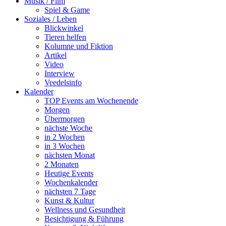
Musik / Film
Spiel & Game
Soziales / Leben
Blickwinkel
Tieren helfen
Kolumne und Fiktion
Artikel
Video
Interview
Veedelsinfo
Kalender
TOP Events am Wochenende
Morgen
Übermorgen
nächste Woche
in 2 Wochen
in 3 Wochen
nächsten Monat
2 Monaten
Heutige Events
Wochenkalender
nächsten 7 Tage
Kunst & Kultur
Wellness und Gesundheit
Besichtigung & Führung