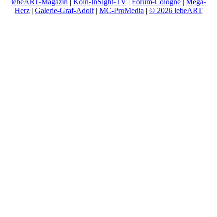
lebeART-Magazin
|
Köln-InSight-TV
|
Forum-Cologne
|
Mega-
Herz
|
Galerie-Graf-Adolf
|
MC-ProMedia
|
© 2026 lebeART