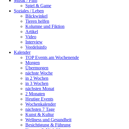
Musik / Film
Spiel & Game
Soziales / Leben
Blickwinkel
Tieren helfen
Kolumne und Fiktion
Artikel
Video
Interview
Veedelsinfo
Kalender
TOP Events am Wochenende
Morgen
Übermorgen
nächste Woche
in 2 Wochen
in 3 Wochen
nächsten Monat
2 Monaten
Heutige Events
Wochenkalender
nächsten 7 Tage
Kunst & Kultur
Wellness und Gesundheit
Besichtigung & Führung