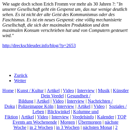
Wie sagte doch schon Erich Fromm vor mehr als 30 Jahren ?: "
In
unserer Gesellschaft geht ein Gespenst um, das nur wenige deutlich
sehen. Es ist nicht der alte Geist des Kommunismus oder des
Faschismus. Es ist ein neues Gespenst: eine völlig mechanisierte
Gesellschaft, die sich der maximalen Produktion und dem
maximalen Konsum verschrieben hat und von Computern gesteuert
wird."
http://dreckschleuder.info/blog/?p=2653
Zurück
Weiter
Home
|
Kunst / Kultur
|
Artikel
|
Video
|
Interview
|
Musik
|
Künstler
Dein Veedel
|
Gesundheit /
Bildung
|
Artikel
|
Video
|
Interview
|
Nachrichten /
Doku
|
Polizeimappe Köln
|
Interview
|
Artikel
|
Video
|
Soziales /
Leben
|
Blickwinkel
|
Kolumne und
Fiktion
|
Artikel
|
Video
|
Interview
|
Veedelsinfo
|
Kalender
|
TOP
Events am Wochenende
|
Morgen
|
Übermorgen
|
nächste
Woche
|
in 2 Wochen
|
in 3 Wochen
|
nächsten Monat
|
2