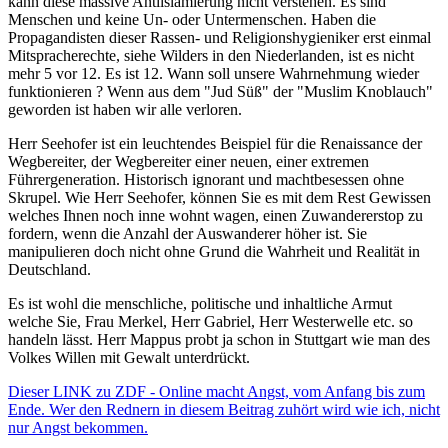
kann diese massive Antiislamierung nicht verstehen. Es sind
Menschen und keine Un- oder Untermenschen. Haben die
Propagandisten dieser Rassen- und Religionshygieniker erst einmal
Mitspracherechte, siehe Wilders in den Niederlanden, ist es nicht
mehr 5 vor 12. Es ist 12. Wann soll unsere Wahrnehmung wieder
funktionieren ? Wenn aus dem "Jud Süß" der "Muslim Knoblauch"
geworden ist haben wir alle verloren.
Herr Seehofer ist ein leuchtendes Beispiel für die Renaissance der
Wegbereiter, der Wegbereiter einer neuen, einer extremen
Führergeneration. Historisch ignorant und machtbesessen ohne
Skrupel. Wie Herr Seehofer, können Sie es mit dem Rest Gewissen
welches Ihnen noch inne wohnt wagen, einen Zuwandererstop zu
fordern, wenn die Anzahl der Auswanderer höher ist. Sie
manipulieren doch nicht ohne Grund die Wahrheit und Realität in
Deutschland.
Es ist wohl die menschliche, politische und inhaltliche Armut
welche Sie, Frau Merkel, Herr Gabriel, Herr Westerwelle etc. so
handeln lässt. Herr Mappus probt ja schon in Stuttgart wie man des
Volkes Willen mit Gewalt unterdrückt.
Dieser LINK zu ZDF - Online macht Angst, vom Anfang bis zum
Ende. Wer den Rednern in diesem Beitrag zuhört wird wie ich, nicht
nur Angst bekommen.