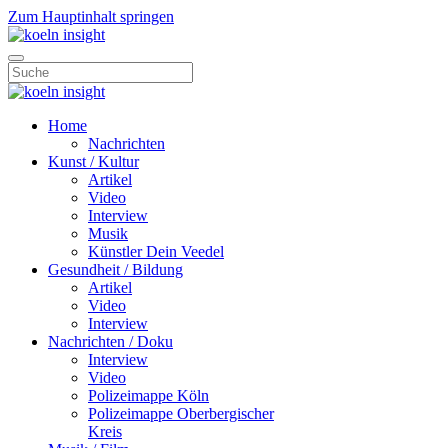
Zum Hauptinhalt springen
Home
Nachrichten
Kunst / Kultur
Artikel
Video
Interview
Musik
Künstler Dein Veedel
Gesundheit / Bildung
Artikel
Video
Interview
Nachrichten / Doku
Interview
Video
Polizeimappe Köln
Polizeimappe Oberbergischer
Kreis