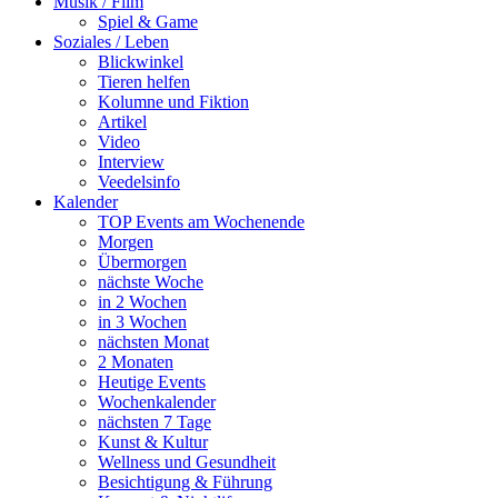
Musik / Film
Spiel & Game
Soziales / Leben
Blickwinkel
Tieren helfen
Kolumne und Fiktion
Artikel
Video
Interview
Veedelsinfo
Kalender
TOP Events am Wochenende
Morgen
Übermorgen
nächste Woche
in 2 Wochen
in 3 Wochen
nächsten Monat
2 Monaten
Heutige Events
Wochenkalender
nächsten 7 Tage
Kunst & Kultur
Wellness und Gesundheit
Besichtigung & Führung