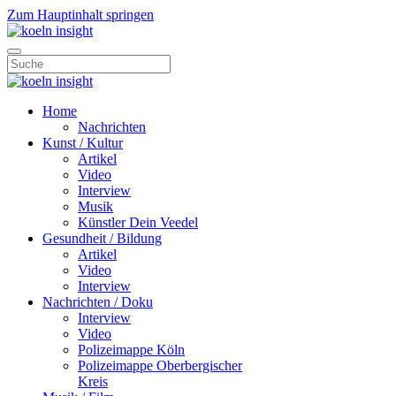
Zum Hauptinhalt springen
Home
Nachrichten
Kunst / Kultur
Artikel
Video
Interview
Musik
Künstler Dein Veedel
Gesundheit / Bildung
Artikel
Video
Interview
Nachrichten / Doku
Interview
Video
Polizeimappe Köln
Polizeimappe Oberbergischer
Kreis