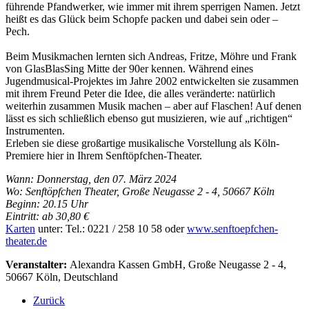
führende Pfandwerker, wie immer mit ihrem sperrigen Namen. Jetzt
heißt es das Glück beim Schopfe packen und dabei sein oder –
Pech.
Beim Musikmachen lernten sich Andreas, Fritze, Möhre und Frank
von GlasBlasSing Mitte der 90er kennen. Während eines
Jugendmusical-Projektes im Jahre 2002 entwickelten sie zusammen
mit ihrem Freund Peter die Idee, die alles veränderte: natürlich
weiterhin zusammen Musik machen – aber auf Flaschen! Auf denen
lässt es sich schließlich ebenso gut musizieren, wie auf „richtigen“
Instrumenten.
Erleben sie diese großartige musikalische Vorstellung als Köln-
Premiere hier in Ihrem Senftöpfchen-Theater.
Wann: Donnerstag, den 07. März 2024
Wo: Senftöpfchen Theater, Große Neugasse 2 - 4, 50667 Köln
Beginn: 20.15 Uhr
Eintritt: ab 30,80 €
Karten
unter: Tel.: 0221 / 258 10 58 oder
www.senftoepfchen-
theater.de
Veranstalter:
Alexandra Kassen GmbH, Große Neugasse 2 - 4,
50667 Köln, Deutschland
Zurück