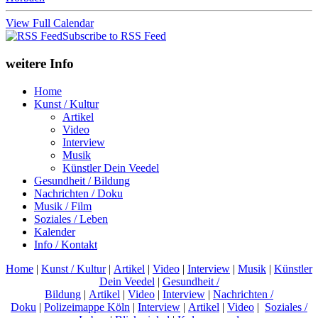
View Full Calendar
Subscribe to RSS Feed
weitere Info
Home
Kunst / Kultur
Artikel
Video
Interview
Musik
Künstler Dein Veedel
Gesundheit / Bildung
Nachrichten / Doku
Musik / Film
Soziales / Leben
Kalender
Info / Kontakt
Home
|
Kunst / Kultur
|
Artikel
|
Video
|
Interview
|
Musik
|
Künstler
Dein Veedel
|
Gesundheit /
Bildung
|
Artikel
|
Video
|
Interview
|
Nachrichten /
Doku
|
Polizeimappe Köln
|
Interview
|
Artikel
|
Video
|
Soziales /