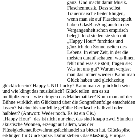
ganz. Und macht damit Musik.
Flaschenmusik. Dass selbst
Trauermärsche heiter klingen,
wenn man sie auf Flaschen spielt,
haben GlasBlasSing auch in der
Vergangenheit schon empirisch
belegt. Jetzt stellen sie sich mit
„Happy Hour“ furchtlos und
gänzlich den Sonnenseiten des
Lebens. In einer Zeit, in der die
meisten darauf schauen, was ihnen
fehlt und was sie stört, fragen sie:
Was tut uns gut? Warum vergisst
man das immer wieder? Kann man
Glück haben und gleichzeitig
glücklich sein? Happy UND Lucky? Kann man zu glücklich sein
und wie klingt das musikalisch? Glück teilen, um es zu
multiplizieren – wie ertragen das Mathematiker? Kann man auf der
Bühne wirklich ein Glücksrad über die Songreihenfolge entscheiden
lassen? Ist eine bis zur Mitte gefüllte Bierflasche halbvoll oder
halbleer? (Antwort: Weder noch. Es ist ein Cis.)
„Happy Hour“, das ist nicht nur eine, das sind knapp zwei Stunden
akustische Wonnen, erzeugt auf allem, was der
Flüssigkeitenaufbewahrungsfachhandel zu bieten hat. Glückspilse
erklingen für Glückspilze. Dafür stehen GlasBlasSing, Europas