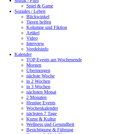
Musik / Film
Spiel & Game
Soziales / Leben
Blickwinkel
Tieren helfen
Kolumne und Fiktion
Artikel
Video
Interview
Veedelsinfo
Kalender
TOP Events am Wochenende
Morgen
Übermorgen
nächste Woche
in 2 Wochen
in 3 Wochen
nächsten Monat
2 Monaten
Heutige Events
Wochenkalender
nächsten 7 Tage
Kunst & Kultur
Wellness und Gesundheit
Besichtigung & Führung