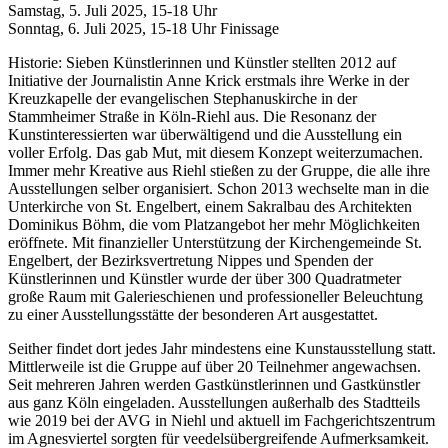
Samstag, 5. Juli 2025, 15-18 Uhr
Sonntag, 6. Juli 2025, 15-18 Uhr Finissage
Historie: Sieben Künstlerinnen und Künstler stellten 2012 auf
Initiative der Journalistin Anne Krick erstmals ihre Werke in der
Kreuzkapelle der evangelischen Stephanuskirche in der
Stammheimer Straße in Köln-Riehl aus. Die Resonanz der
Kunstinteressierten war überwältigend und die Ausstellung ein
voller Erfolg. Das gab Mut, mit diesem Konzept weiterzumachen.
Immer mehr Kreative aus Riehl stießen zu der Gruppe, die alle ihre
Ausstellungen selber organisiert. Schon 2013 wechselte man in die
Unterkirche von St. Engelbert, einem Sakralbau des Architekten
Dominikus Böhm, die vom Platzangebot her mehr Möglichkeiten
eröffnete. Mit finanzieller Unterstützung der Kirchengemeinde St.
Engelbert, der Bezirksvertretung Nippes und Spenden der
Künstlerinnen und Künstler wurde der über 300 Quadratmeter
große Raum mit Galerieschienen und professioneller Beleuchtung
zu einer Ausstellungsstätte der besonderen Art ausgestattet.
Seither findet dort jedes Jahr mindestens eine Kunstausstellung statt.
Mittlerweile ist die Gruppe auf über 20 Teilnehmer angewachsen.
Seit mehreren Jahren werden Gastkünstlerinnen und Gastkünstler
aus ganz Köln eingeladen. Ausstellungen außerhalb des Stadtteils
wie 2019 bei der AVG in Niehl und aktuell im Fachgerichtszentrum
im Agnesviertel sorgten für veedelsübergreifende Aufmerksamkeit.