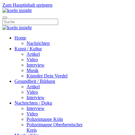
Zum Hauptinhalt springen
Home
Nachrichten
Kunst / Kultur
Artikel
Video
Interview
Musik
Künstler Dein Veedel
Gesundheit / Bildung
Artikel
Video
Interview
Nachrichten / Doku
Interview
Video
Polizeimappe Köln
Polizeimappe Oberbergischer
Kreis