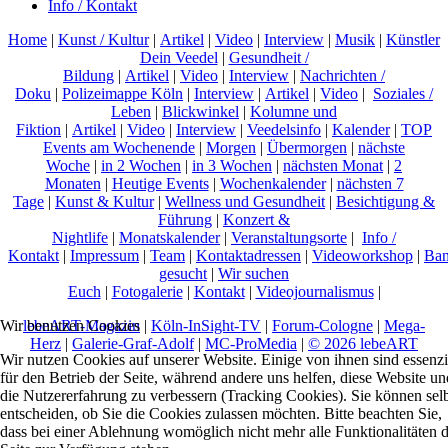
Info / Kontakt
Home
|
Kunst / Kultur
|
Artikel
|
Video
|
Interview
|
Musik
|
Künstler
Dein Veedel
|
Gesundheit /
Bildung
|
Artikel
|
Video
|
Interview
|
Nachrichten /
Doku
|
Polizeimappe Köln
|
Interview
|
Artikel
|
Video
|
Soziales /
Leben
|
Blickwinkel
|
Kolumne und
Fiktion
|
Artikel
|
Video
|
Interview
|
Veedelsinfo
|
Kalender
|
TOP
Events am Wochenende
|
Morgen
|
Übermorgen
|
nächste
Woche
|
in 2 Wochen
|
in 3 Wochen
|
nächsten Monat
|
2
Monaten
|
Heutige Events
|
Wochenkalender
|
nächsten 7
Tage
|
Kunst & Kultur
|
Wellness und Gesundheit
|
Besichtigung &
Führung
|
Konzert &
Nightlife
|
Monatskalender
|
Veranstaltungsorte
|
Info /
Kontakt
|
Impressum
|
Team
|
Kontaktadressen
|
Videoworkshop
|
Ban
gesucht
|
Wir suchen
Euch
|
Fotogalerie
|
Kontakt
|
Videojournalismus
|
lebeART-Magazin
|
Köln-InSight-TV
|
Forum-Cologne
|
Mega-
Wir benutzen Cookies
Herz
|
Galerie-Graf-Adolf
|
MC-ProMedia
|
© 2026 lebeART
Wir nutzen Cookies auf unserer Website. Einige von ihnen sind essenzi
für den Betrieb der Seite, während andere uns helfen, diese Website un
die Nutzererfahrung zu verbessern (Tracking Cookies). Sie können sel
entscheiden, ob Sie die Cookies zulassen möchten. Bitte beachten Sie,
dass bei einer Ablehnung womöglich nicht mehr alle Funktionalitäten 