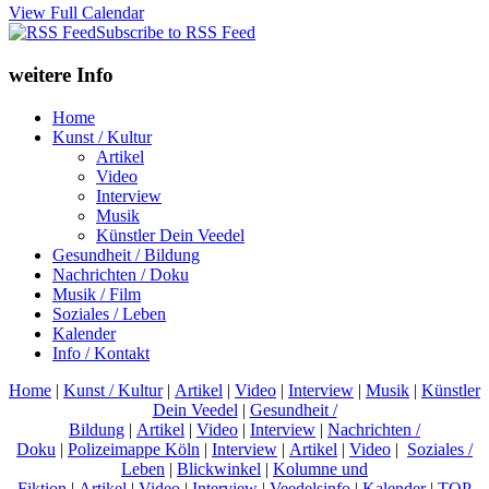
View Full Calendar
Subscribe to RSS Feed
weitere Info
Home
Kunst / Kultur
Artikel
Video
Interview
Musik
Künstler Dein Veedel
Gesundheit / Bildung
Nachrichten / Doku
Musik / Film
Soziales / Leben
Kalender
Info / Kontakt
Home
|
Kunst / Kultur
|
Artikel
|
Video
|
Interview
|
Musik
|
Künstler
Dein Veedel
|
Gesundheit /
Bildung
|
Artikel
|
Video
|
Interview
|
Nachrichten /
Doku
|
Polizeimappe Köln
|
Interview
|
Artikel
|
Video
|
Soziales /
Leben
|
Blickwinkel
|
Kolumne und
Fiktion
|
Artikel
|
Video
|
Interview
|
Veedelsinfo
|
Kalender
|
TOP