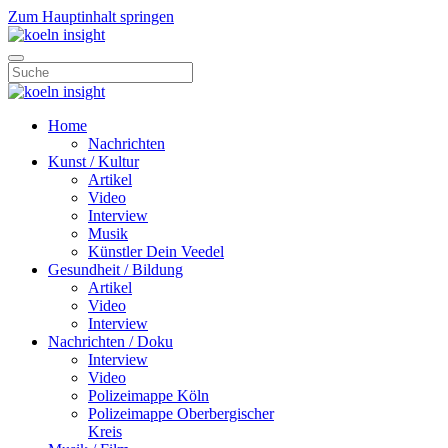
Zum Hauptinhalt springen
Home
Nachrichten
Kunst / Kultur
Artikel
Video
Interview
Musik
Künstler Dein Veedel
Gesundheit / Bildung
Artikel
Video
Interview
Nachrichten / Doku
Interview
Video
Polizeimappe Köln
Polizeimappe Oberbergischer
Kreis