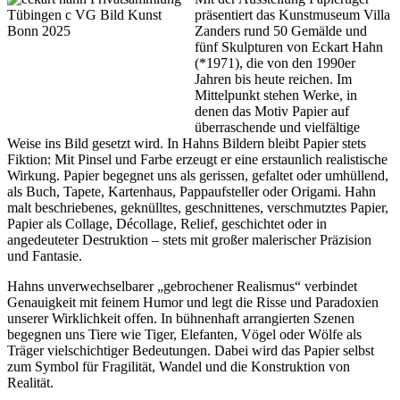
präsentiert das Kunstmuseum Villa
Zanders rund 50 Gemälde und
fünf Skulpturen von Eckart Hahn
(*1971), die von den 1990er
Jahren bis heute reichen. Im
Mittelpunkt stehen Werke, in
denen das Motiv Papier auf
überraschende und vielfältige
Weise ins Bild gesetzt wird. In Hahns Bildern bleibt Papier stets
Fiktion: Mit Pinsel und Farbe erzeugt er eine erstaunlich realistische
Wirkung. Papier begegnet uns als gerissen, gefaltet oder umhüllend,
als Buch, Tapete, Kartenhaus, Pappaufsteller oder Origami. Hahn
malt beschriebenes, geknülltes, geschnittenes, verschmutztes Papier,
Papier als Collage, Décollage, Relief, geschichtet oder in
angedeuteter Destruktion – stets mit großer malerischer Präzision
und Fantasie.
Hahns unverwechselbarer „gebrochener Realismus“ verbindet
Genauigkeit mit feinem Humor und legt die Risse und Paradoxien
unserer Wirklichkeit offen. In bühnenhaft arrangierten Szenen
begegnen uns Tiere wie Tiger, Elefanten, Vögel oder Wölfe als
Träger vielschichtiger Bedeutungen. Dabei wird das Papier selbst
zum Symbol für Fragilität, Wandel und die Konstruktion von
Realität.