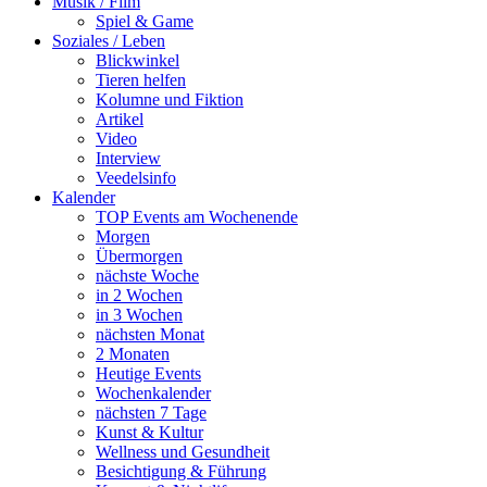
Musik / Film
Spiel & Game
Soziales / Leben
Blickwinkel
Tieren helfen
Kolumne und Fiktion
Artikel
Video
Interview
Veedelsinfo
Kalender
TOP Events am Wochenende
Morgen
Übermorgen
nächste Woche
in 2 Wochen
in 3 Wochen
nächsten Monat
2 Monaten
Heutige Events
Wochenkalender
nächsten 7 Tage
Kunst & Kultur
Wellness und Gesundheit
Besichtigung & Führung