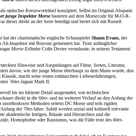
ls optisches Kreuzworträtsel konzipiert. Selbst im Original-Abspann
er junge Inspektor Morse
basieren auf dem Morsecode für M-O-R-
dieser direkt an der Serie beteiligt und beriet sich mit Russell
i
hat der charismatische englische Schauspieler
Shaun Evans
, der
lt-Inspektor mit Bravour gemeistert hat. Trotz anfänglicher
 sogar
Morse
-Erfinder Colin Dexter veranlasste, in seinem Testament
rsteckten Hinweise und Anspielungen auf Filme, Serien, Literatur,
sziniert davon, wie der junge Morse überhaupt zu dem Mann wurde, den
t Klassik, macht seine ersten enttäuschten Liebeserfahrungen,
oten `60er-Jaguar Mark II.
ll bis ins kleinste Detail ausgestattet, von technischen
hauer direkt in die 60er- und im weiteren Verlauf an den Anfang der
r unorthodoxen Methoden seitens DC Morse und teils rigiden
Anfang der 70er-Jahre. Subtil werden sozial und kulturell relevante
rte akademische Intrigen, Rituale und Hierarchien und die
ide, Homophobie oder Rassismus, was die Fälle trotz des 60er-