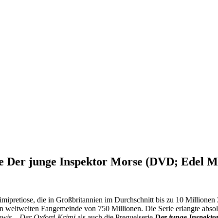
e Der junge Inspektor Morse (DVD; Edel M
rimipretiose, die in Großbritannien im Durchschnitt bis zu 10 Millionen 
en weltweiten Fangemeinde von 750 Millionen. Die Serie erlangte abso
ewis – Der Oxford-Krimi
als auch die Prequelserie
Der junge Inspekto