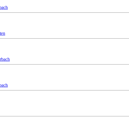
bach
ten
orbach
bach