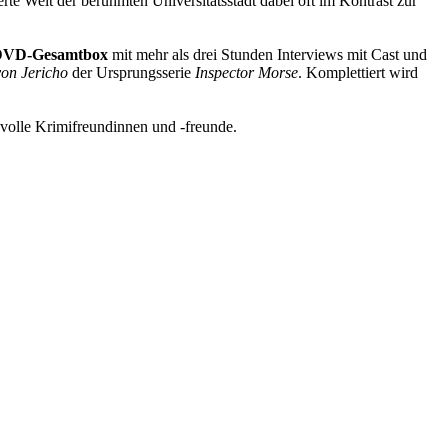
erte Welt der berühmten Universitätsstadt dabei oft im Kontrast zur
DVD-Gesamtbox
mit mehr als drei Stunden Interviews mit Cast und
von Jericho
der Ursprungsserie
Inspector Morse
. Komplettiert wird
volle Krimifreundinnen und -freunde.