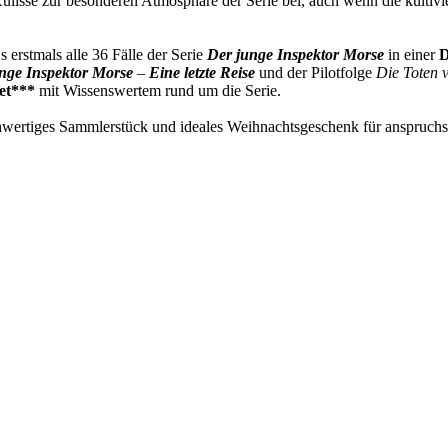
 Kulisse zur besonderen Atmosphäre der Serie bei, auch wenn die kultivi
D
s erstmals alle 36 Fälle der Serie
Der junge Inspektor Morse
in einer
nge Inspektor Morse
–
Eine letzte Reise
und der Pilotfolge
Die Toten 
et***
mit Wissenswertem rund um die Serie.
wertiges Sammlerstück und ideales Weihnachtsgeschenk für anspruchs