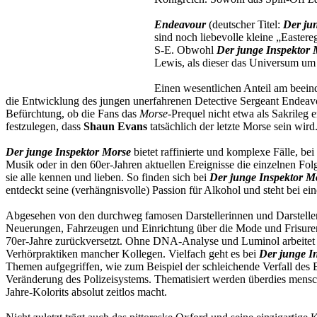
Endeavour
(deutscher Titel:
Der ju
sind noch liebevolle kleine „Easter
S-E. Obwohl
Der junge Inspektor 
Lewis, als dieser das Universum um 
Einen wesentlichen Anteil am beein
die Entwicklung des jungen unerfahrenen Detective Sergeant Endeavo
Befürchtung, ob die Fans das
Morse
-Prequel nicht etwa als Sakrile
festzulegen, dass
Shaun Evans
tatsächlich der letzte Morse sein wird
Der junge Inspektor Morse
bietet raffinierte und komplexe Fälle, be
Musik oder in den 60er-Jahren aktuellen Ereignisse die einzelnen Fo
sie alle kennen und lieben. So finden sich bei
Der junge Inspektor M
entdeckt seine (verhängnisvolle) Passion für Alkohol und steht bei
Abgesehen von den durchweg famosen Darstellerinnen und Darstellern 
Neuerungen, Fahrzeugen und Einrichtung über die Mode und Frisuren –
70er-Jahre zurückversetzt. Ohne DNA-Analyse und Luminol arbeitet 
Verhörpraktiken mancher Kollegen. Vielfach geht es bei
Der junge I
Themen aufgegriffen, wie zum Beispiel der schleichende Verfall des E
Veränderung des Polizeisystems. Thematisiert werden überdies mens
Jahre-Kolorits absolut zeitlos macht.