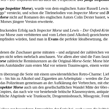
nge Inspektor Morse
), wurde von dem englischen Autor Russell Lewis a
eggs“ versteckt, und schon die Titelmelodien von
Inspector Morse
und
D
Morse
nicht auf Romanen des englischen Autors Colin Dexter basiert, war 
Morses jüngere Version erweiterte.
druckenden Erfolg nach
Inspector Morse
und
Lewis – Der Oxford-Krim
ur Morse zum verbitterten und vom Leben (und Alkohol) gezeichneten A
g empfinden würden, fand man in
Evans
die perfekte Idealbesetzung, die
.
i denen die Zuschauer gerne mitraten – und aufgrund der zahlreichen ve
lgen nicht selten mehrfach anschauen. Vor allem aber sind die Fans fa
orse
zahlreiche Reminiszenzen an die Original-
Morse
-Serie: Morse hör
 einem Autohändler zum ersten Mal vor seinem Traumwagen, einem weinr
überzeugt die Serie mit einem unwiderstehlichen Retro-Charme: Liebevo
 bis hin zu Alkohol und Zigaretten am Arbeitsplatz – werden die Zusc
das Polizeiteam gemeinsam an der Aufklärung der Verbrechen, mit ehe
nspektor Morse
auch um den gesellschaftlichen Wandel Mitte der 60er-/
mpires, das nach wie vor bestehende britische Klassensystem, antiquie
chliche Abgründe wie Trunksucht, Drogenmissbrauch, Misogynie, Femiz