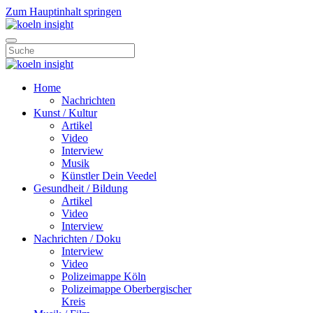
Zum Hauptinhalt springen
Home
Nachrichten
Kunst / Kultur
Artikel
Video
Interview
Musik
Künstler Dein Veedel
Gesundheit / Bildung
Artikel
Video
Interview
Nachrichten / Doku
Interview
Video
Polizeimappe Köln
Polizeimappe Oberbergischer
Kreis