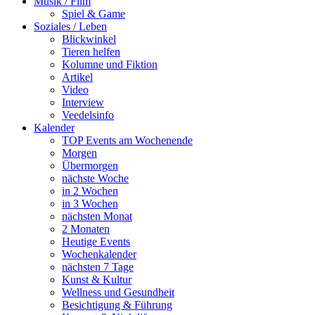
Musik / Film
Spiel & Game
Soziales / Leben
Blickwinkel
Tieren helfen
Kolumne und Fiktion
Artikel
Video
Interview
Veedelsinfo
Kalender
TOP Events am Wochenende
Morgen
Übermorgen
nächste Woche
in 2 Wochen
in 3 Wochen
nächsten Monat
2 Monaten
Heutige Events
Wochenkalender
nächsten 7 Tage
Kunst & Kultur
Wellness und Gesundheit
Besichtigung & Führung