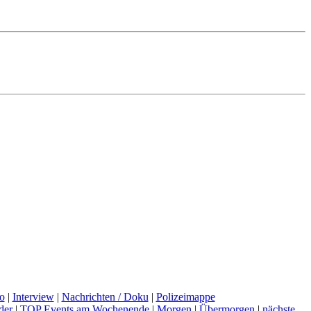
o
|
Interview
|
Nachrichten / Doku
|
Polizeimappe
der
|
TOP Events am Wochenende
|
Morgen
|
Übermorgen
|
nächste