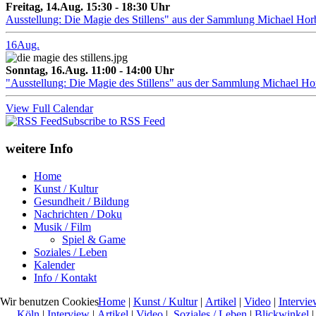
Freitag, 14.Aug. 15:30 - 18:30 Uhr
Ausstellung: Die Magie des Stillens" aus der Sammlung Michael Hor
16
Aug.
Sonntag, 16.Aug. 11:00 - 14:00 Uhr
"Ausstellung: Die Magie des Stillens" aus der Sammlung Michael H
View Full Calendar
Subscribe to RSS Feed
weitere Info
Home
Kunst / Kultur
Gesundheit / Bildung
Nachrichten / Doku
Musik / Film
Spiel & Game
Soziales / Leben
Kalender
Info / Kontakt
Home
|
Kunst / Kultur
|
Artikel
|
Video
|
Intervie
Wir benutzen Cookies
Köln
|
Interview
|
Artikel
|
Video
|
Soziales / Leben
|
Blickwinkel