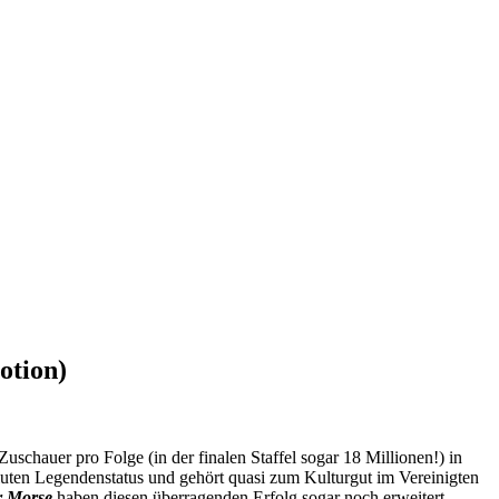
otion)
Zuschauer pro Folge (in der finalen Staffel sogar 18 Millionen!) in
luten Legendenstatus und gehört quasi zum Kulturgut im Vereinigten
r Morse
haben diesen überragenden Erfolg sogar noch erweitert.