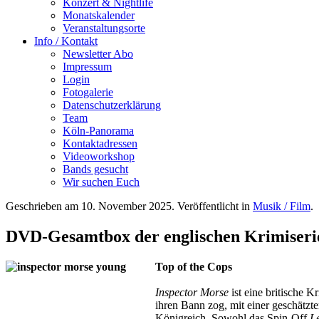
Konzert & Nightlife
Monatskalender
Veranstaltungsorte
Info / Kontakt
Newsletter Abo
Impressum
Login
Fotogalerie
Datenschutzerklärung
Team
Köln-Panorama
Kontaktadressen
Videoworkshop
Bands gesucht
Wir suchen Euch
Geschrieben am
10. November 2025
. Veröffentlicht in
Musik / Film
.
DVD-Gesamtbox der englischen Krimiseri
Top of the Cops
Inspector Morse
ist eine britische K
ihren Bann zog, mit einer geschätzt
Königreich. Sowohl das Spin-Off
L