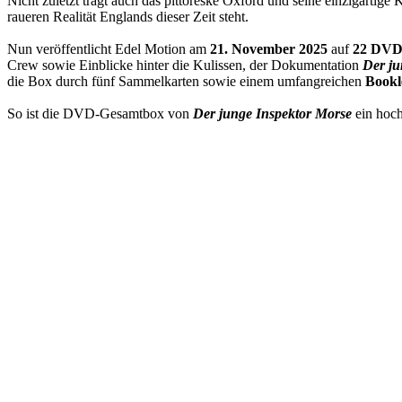
Nicht zuletzt trägt auch das pittoreske Oxford und seine einzigartige
raueren Realität Englands dieser Zeit steht.
Nun veröffentlicht Edel Motion am
21. November 2025
auf
22 DV
Crew sowie Einblicke hinter die Kulissen, der Dokumentation
Der ju
die Box durch fünf Sammelkarten sowie einem umfangreichen
Bookl
So ist die DVD-Gesamtbox von
Der junge Inspektor Morse
ein hoch