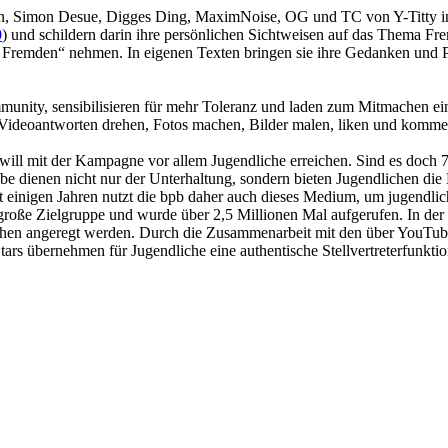
on, Simon Desue, Digges Ding, MaximNoise, OG und TC von Y-Titty int
0
) und schildern darin ihre persönlichen Sichtweisen auf das Thema Fre
 Fremden“ nehmen. In eigenen Texten bringen sie ihre Gedanken und P
mmunity, sensibilisieren für mehr Toleranz und laden zum Mitmachen ei
 Videoantworten drehen, Fotos machen, Bilder malen, liken und komme
, will mit der Kampagne vor allem Jugendliche erreichen. Sind es doch
dienen nicht nur der Unterhaltung, sondern bieten Jugendlichen die M
eit einigen Jahren nutzt die bpb daher auch dieses Medium, um jugendlic
große Zielgruppe und wurde über 2,5 Millionen Mal aufgerufen. In der
lichen angeregt werden. Durch die Zusammenarbeit mit den über YouT
 Stars übernehmen für Jugendliche eine authentische Stellvertreterfunktio