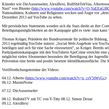
Künstler wie DieAussenseiter, AlexiBexi, BullShitTehVau, Albertos
Nazi“ von Blumio (
http://www.youtube.com/watch?v=O-YaEEaGI8
Nationalitäten, Kulturen und Religionen wecken und Angst vor „dem
Dezember 2013 auf YouTube zu sehen.
Mit persönlichen Statements wenden sich die Stars direkt an ihre Co
Beteiligungsmöglichkeiten an der Kampagne gibt es viele: man kann
Thomas Krüger, Präsident der Bundeszentrale für politische Bildung
2013 regelmäßig YouTube nutzen: „Social Web-Angebote wie YouTube 
beteiligen und sich für eine Sache einzusetzen“, so Krüger. Bereits s
Partizipationskampagne mit den YouTubern ApeCrime erreichte eine 
möglichst vielen Abonnenten besonders die Beteiligung der Jugend
Prävention eine breite und positiv besetzte Identifikationsfläche. Die
Veröffentlichungstermine der Videos:
04.12. Alberto (
https://www.youtube.com/watch?v=u_csV5tWvGc
)
06.12. MaximNoise
07.12. DieAussenseiter
08.12. BullshitTV mit TC von Y-Titty 08.12. Simon Desue
09.12. AlexiBexi