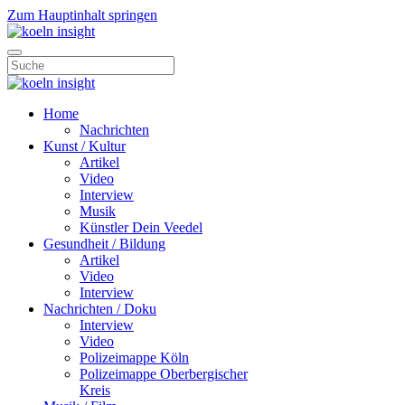
Zum Hauptinhalt springen
Home
Nachrichten
Kunst / Kultur
Artikel
Video
Interview
Musik
Künstler Dein Veedel
Gesundheit / Bildung
Artikel
Video
Interview
Nachrichten / Doku
Interview
Video
Polizeimappe Köln
Polizeimappe Oberbergischer
Kreis