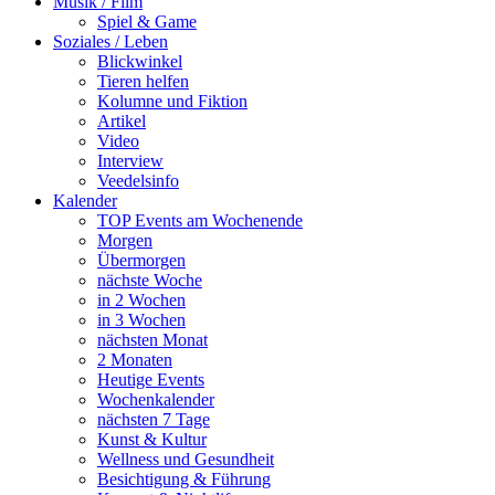
Musik / Film
Spiel & Game
Soziales / Leben
Blickwinkel
Tieren helfen
Kolumne und Fiktion
Artikel
Video
Interview
Veedelsinfo
Kalender
TOP Events am Wochenende
Morgen
Übermorgen
nächste Woche
in 2 Wochen
in 3 Wochen
nächsten Monat
2 Monaten
Heutige Events
Wochenkalender
nächsten 7 Tage
Kunst & Kultur
Wellness und Gesundheit
Besichtigung & Führung