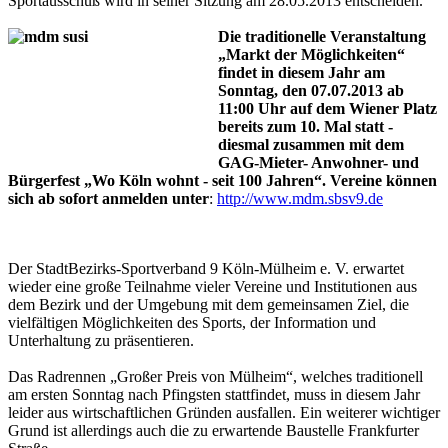
Sportausschuß wird in seiner Sitzung am 28.05.2013 entscheiden.
Die traditionelle Veranstaltung
„Markt der Möglichkeiten“
findet in diesem Jahr am
Sonntag, den 07.07.2013 ab
11:00 Uhr auf dem Wiener Platz
bereits zum 10. Mal statt -
diesmal zusammen mit dem
GAG-Mieter- Anwohner- und
Bürgerfest „Wo Köln wohnt - seit 100 Jahren“. Vereine können
sich ab sofort anmelden unter
:
http://www.mdm.sbsv9.de
Der StadtBezirks-Sportverband 9 Köln-Mülheim e. V. erwartet
wieder eine große Teilnahme vieler Vereine und Institutionen aus
dem Bezirk und der Umgebung mit dem gemeinsamen Ziel, die
vielfältigen Möglichkeiten des Sports, der Information und
Unterhaltung zu präsentieren.
Das Radrennen „Großer Preis von Mülheim“, welches traditionell
am ersten Sonntag nach Pfingsten stattfindet, muss in diesem Jahr
leider aus wirtschaftlichen Gründen ausfallen. Ein weiterer wichtiger
Grund ist allerdings auch die zu erwartende Baustelle Frankfurter