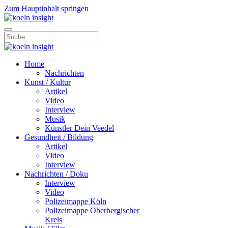
Zum Hauptinhalt springen
Home
Nachrichten
Kunst / Kultur
Artikel
Video
Interview
Musik
Künstler Dein Veedel
Gesundheit / Bildung
Artikel
Video
Interview
Nachrichten / Doku
Interview
Video
Polizeimappe Köln
Polizeimappe Oberbergischer
Kreis