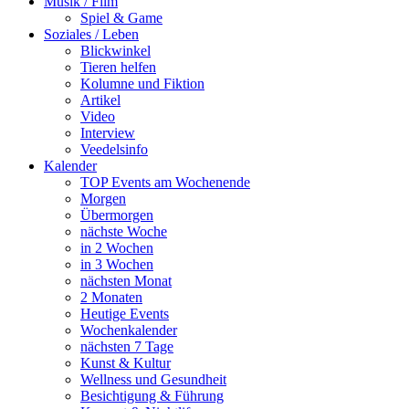
Musik / Film
Spiel & Game
Soziales / Leben
Blickwinkel
Tieren helfen
Kolumne und Fiktion
Artikel
Video
Interview
Veedelsinfo
Kalender
TOP Events am Wochenende
Morgen
Übermorgen
nächste Woche
in 2 Wochen
in 3 Wochen
nächsten Monat
2 Monaten
Heutige Events
Wochenkalender
nächsten 7 Tage
Kunst & Kultur
Wellness und Gesundheit
Besichtigung & Führung