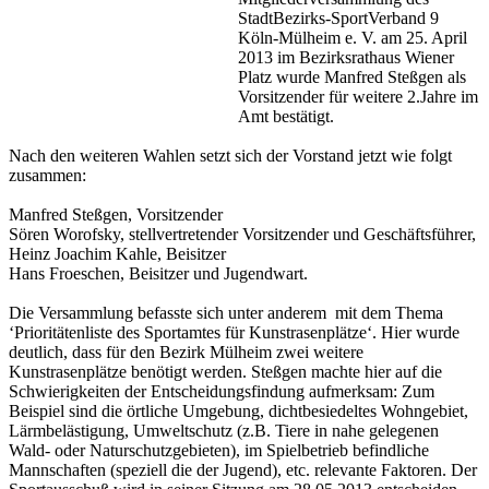
StadtBezirks-SportVerband 9
Köln-Mülheim e. V. am 25. April
2013 im Bezirksrathaus Wiener
Platz wurde Manfred Steßgen als
Vorsitzender für weitere 2.Jahre im
Amt bestätigt.
Nach den weiteren Wahlen setzt sich der Vorstand jetzt wie folgt
zusammen:
Manfred Steßgen, Vorsitzender
Sören Worofsky, stellvertretender Vorsitzender und Geschäftsführer,
Heinz Joachim Kahle, Beisitzer
Hans Froeschen, Beisitzer und Jugendwart.
Die Versammlung befasste sich unter anderem mit dem Thema
‘Prioritätenliste des Sportamtes für Kunstrasenplätze‘. Hier wurde
deutlich, dass für den Bezirk Mülheim zwei weitere
Kunstrasenplätze benötigt werden. Steßgen machte hier auf die
Schwierigkeiten der Entscheidungsfindung aufmerksam: Zum
Beispiel sind die örtliche Umgebung, dichtbesiedeltes Wohngebiet,
Lärmbelästigung, Umweltschutz (z.B. Tiere in nahe gelegenen
Wald- oder Naturschutzgebieten), im Spielbetrieb befindliche
Mannschaften (speziell die der Jugend), etc. relevante Faktoren. Der