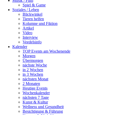
Musik / Film
Spiel & Game
Soziales / Leben
Blickwinkel
Tieren helfen
Kolumne und Fiktion
Artikel
Video
Interview
Veedelsinfo
Kalender
TOP Events am Wochenende
Morgen
Übermorgen
nächste Woche
in 2 Wochen
in 3 Wochen
nächsten Monat
2 Monaten
Heutige Events
Wochenkalender
nächsten 7 Tage
Kunst & Kultur
Wellness und Gesundheit
Besichtigung & Führung