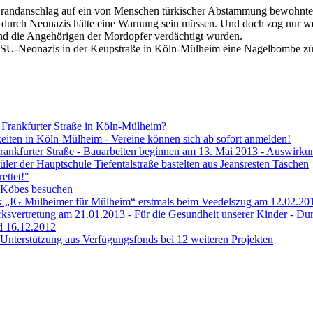
e Brandanschlag auf ein von Menschen türkischer Abstammung bewohnt
 durch Neonazis hätte eine Warnung sein müssen. Und doch zog nur w
d die Angehörigen der Mordopfer verdächtigt wurden.
ie NSU-Neonazis in der Keupstraße in Köln-Mülheim eine Nagelbombe zü
 Frankfurter Straße in Köln-Mülheim?
eiten in Köln-Mülheim - Vereine können sich ab sofort anmelden!
ankfurter Straße - Bauarbeiten beginnen am 13. Mai 2013 - Auswirku
ler der Hauptschule Tiefentalstraße bastelten aus Jeansresten Taschen
ettet!"
 Köbes besuchen
ank „IG Mülheimer für Mülheim“ erstmals beim Veedelszug am 12.02.20
zirksvertretung am 21.01.2013 - Für die Gesundheit unserer Kinder - 
d 16.12.2012
terstützung aus Verfügungsfonds bei 12 weiteren Projekten