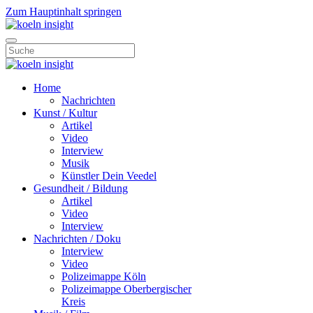
Zum Hauptinhalt springen
Home
Nachrichten
Kunst / Kultur
Artikel
Video
Interview
Musik
Künstler Dein Veedel
Gesundheit / Bildung
Artikel
Video
Interview
Nachrichten / Doku
Interview
Video
Polizeimappe Köln
Polizeimappe Oberbergischer
Kreis