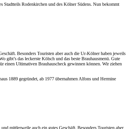
t des Stadtteils Rodenkirchen und des Kölner Südens. Nun bekommt
s Geschäft. Besonders Touristen aber auch die Ur-Kölner haben jeweils
Wo gibt’s das leckerste Kölsch und das beste Brauhausmenü. Gute
 für einen Ultimativen Brauhauscheck gewinnen können. Wir ziehen
rauhaus 1889 gegründet, ab 1977 übernahmen Alfons und Hermine
n und mittlerweile auch ein gutes Geschäft. Besonders Touristen aber