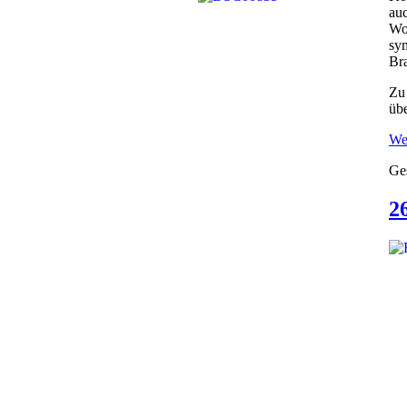
auc
Wo 
sym
Bra
Zu 
übe
Wei
Ge
2