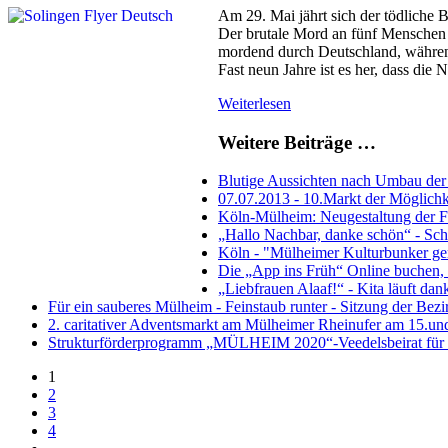
Am 29. Mai jährt sich der tödlich
Der brutale Mord an fünf Menschen
mordend durch Deutschland, währen
Fast neun Jahre ist es her, dass d
Weiterlesen
Weitere Beiträge …
Blutige Aussichten nach Umbau der
07.07.2013 - 10.Markt der Möglichk
Köln-Mülheim: Neugestaltung der Fr
„Hallo Nachbar, danke schön“ - Schü
Köln - "Mülheimer Kulturbunker ger
Die „App ins Früh“ Online buchen,
„Liebfrauen Alaaf!“ - Kita läuft d
Für ein sauberes Mülheim - Feinstaub runter - Sitzung der Be
2. caritativer Adventsmarkt am Mülheimer Rheinufer am 15.un
Strukturförderprogramm „MÜLHEIM 2020“-Veedelsbeirat für Un
1
2
3
4