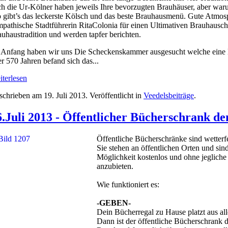
h die Ur-Kölner haben jeweils Ihre bevorzugten Brauhäuser, aber war
gibt’s das leckerste Kölsch und das beste Brauhausmenü. Gute Atmosph
pathische Stadtführerin RitaColonia für einen Ultimativen Brauhausc
uhaustradition und werden tapfer berichten.
Anfang haben wir uns Die Scheckenskammer ausgesucht welche eine lan
r 570 Jahren befand sich das...
terlesen
schrieben am
19. Juli 2013
. Veröffentlicht in
Veedelsbeiträge
.
6.Juli 2013 - Öffentlicher Bücherschrank 
Öffentliche Bücherschränke sind wetter
Sie stehen an öffentlichen Orten und sin
Möglichkeit kostenlos und ohne jeglic
anzubieten.
Wie funktioniert es:
-GEBEN-
Dein Bücherregal zu Hause platzt aus all
Dann ist der öffentliche Bücherschrank d