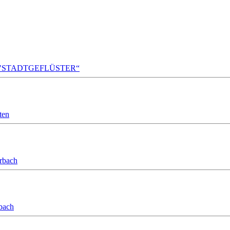
A!DA! "STADTGEFLÜSTER“
ten
orbach
bach