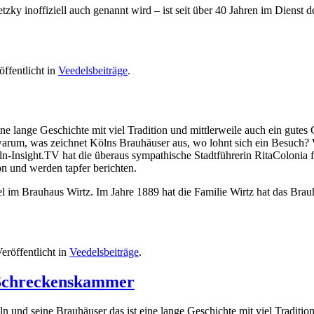
zky inoffiziell auch genannt wird – ist seit über 40 Jahren im Diens
öffentlicht in
Veedelsbeiträge
.
ine lange Geschichte mit viel Tradition und mittlerweile auch ein gute
warum, was zeichnet Kölns Brauhäuser aus, wo lohnt sich ein Besuch? 
ln-Insight.TV hat die überaus sympathische Stadtführerin RitaColonia
on und werden tapfer berichten.
el im Brauhaus Wirtz. Im Jahre 1889 hat die Familie Wirtz hat das B
Veröffentlicht in
Veedelsbeiträge
.
 Schreckenskammer
n und seine Brauhäuser das ist eine lange Geschichte mit viel Traditio