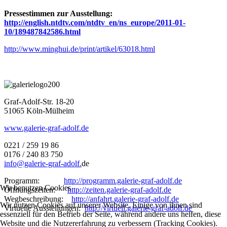
Pressestimmen zur Ausstellung:
http://english.ntdtv.com/ntdtv_en/ns_europe/2011-01-
10/189487842586.html
http://www.minghui.de/print/artikel/63018.html
Graf-Adolf-Str. 18-20
51065 Köln-Mülheim
www.galerie-graf-adolf.de
0221 / 259 19 86
0176 / 240 83 750
info@galerie-graf-adolf.
de
Programm:
http://programm.galerie-graf-adolf.de
Wir benutzen Cookies
Öffnungszeiten:
http://zeiten.galerie-graf-adolf.de
Wegbeschreibung:
http://anfahrt.galerie-graf-adolf.de
Wir nutzen Cookies auf unserer Website. Einige von ihnen sind
Virtuelle Ausstellungen:
http://virtuell.galerie-graf-adolf.de
essenziell für den Betrieb der Seite, während andere uns helfen, diese
Website und die Nutzererfahrung zu verbessern (Tracking Cookies).