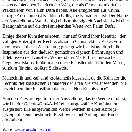
aus verschiedenen Ländern der Welt, die als Gemeinsamkeit das
Praktizieren von Falun Dafa haben. Alle emigrierten aus China,
einzige Ausnahme ist Kathleen Gillis, die Kanadierin ist. Der Name
der Ausstellung - Wahrhaftigkeit Barmherzigkeit Nachsicht - ist eine
Bezugnahme auf die drei anleitenden Werte von Falun Dafa.
Einige dieser Künstler erlebten - nur auf Grund ihrer Identität - den
völligen Entzug ihrer Rechte, als sie in China lebten. Vieles von
dem, was in dieser Ausstellung gezeigt wird, entstand durch die
Inspiration aus den dadurch gemachten eigenen Erfahrungen und
Erlebnissen der Künstler. Während der Markt für chinesische
Gegenwartskunst blüht, malen diese Künstler nicht für den Markt,
sondern für eine größere Sichtweite.
Maltechnik und -stil sind größtenteils klassisch, da die Künstler die
Technik der klassischen Ölmalerei der alten Meister anwenden. Sie
bezeichnen ihre Kunstform daher als „Neo-Renaissance“.
Von dem Gesamtrepertoire der Ausstellung, das 60 Werke umfasst,
wird in der Galerie-Graf-Adolf eine ausgewählte Kombination
ausgestellt. Die ausgewählten Werke werden in einer Abfolge
gezeigt, die eine bestimmte Erzählweise mit Anfang und Ende
ermöglicht.
Web:
www.ars-honesta.de