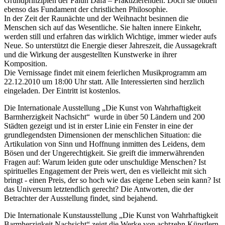
Grundprinzipien der Falun Dafa – Praktizierenden. Doch sie bilden
ebenso das Fundament der christlichen Philosophie.
In der Zeit der Raunächte und der Weihnacht besinnen die
Menschen sich auf das Wesentliche. Sie halten innere Einkehr,
werden still und erfahren das wirklich Wichtige, immer wieder aufs
Neue. So unterstützt die Energie dieser Jahreszeit, die Aussagekraft
und die Wirkung der ausgestellten Kunstwerke in ihrer
Komposition.
Die Vernissage findet mit einem feierlichen Musikprogramm am
22.12.2010 um 18:00 Uhr statt. Alle Interessierten sind herzlich
eingeladen. Der Eintritt ist kostenlos.
Die Internationale Ausstellung „Die Kunst von Wahrhaftigkeit
Barmherzigkeit Nachsicht“ wurde in über 50 Ländern und 200
Städten gezeigt und ist in erster Linie ein Fenster in eine der
grundlegendsten Dimensionen der menschlichen Situation: die
Artikulation von Sinn und Hoffnung inmitten des Leidens, dem
Bösen und der Ungerechtigkeit. Sie greift die immerwährenden
Fragen auf: Warum leiden gute oder unschuldige Menschen? Ist
spirituelles Engagement der Preis wert, den es vielleicht mit sich
bringt - einen Preis, der so hoch wie das eigene Leben sein kann? Ist
das Universum letztendlich gerecht? Die Antworten, die der
Betrachter der Ausstellung findet, sind bejahend.
Die Internationale Kunstausstellung „Die Kunst von Wahrhaftigkeit
Barmherzigkeit Nachsicht“ zeigt die Werke von achtzehn Künstlern