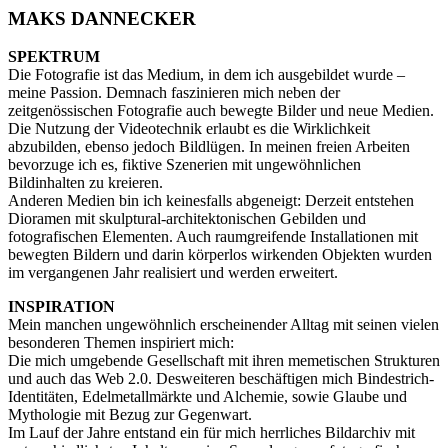
MAKS DANNECKER
SPEKTRUM
Die Fotografie ist das Medium, in dem ich ausgebildet wurde –
meine Passion. Demnach faszinieren mich neben der
zeitgenössischen Fotografie auch bewegte Bilder und neue Medien.
Die Nutzung der Videotechnik erlaubt es die Wirklichkeit
abzubilden, ebenso jedoch Bildlügen. In meinen freien Arbeiten
bevorzuge ich es, fiktive Szenerien mit ungewöhnlichen
Bildinhalten zu kreieren.
Anderen Medien bin ich keinesfalls abgeneigt: Derzeit entstehen
Dioramen mit skulptural-architektonischen Gebilden und
fotografischen Elementen. Auch raumgreifende Installationen mit
bewegten Bildern und darin körperlos wirkenden Objekten wurden
im vergangenen Jahr realisiert und werden erweitert.
INSPIRATION
Mein manchen ungewöhnlich erscheinender Alltag mit seinen vielen
besonderen Themen inspiriert mich:
Die mich umgebende Gesellschaft mit ihren memetischen Strukturen
und auch das Web 2.0. Desweiteren beschäftigen mich Bindestrich-
Identitäten, Edelmetallmärkte und Alchemie, sowie Glaube und
Mythologie mit Bezug zur Gegenwart.
Im Lauf der Jahre entstand ein für mich herrliches Bildarchiv mit