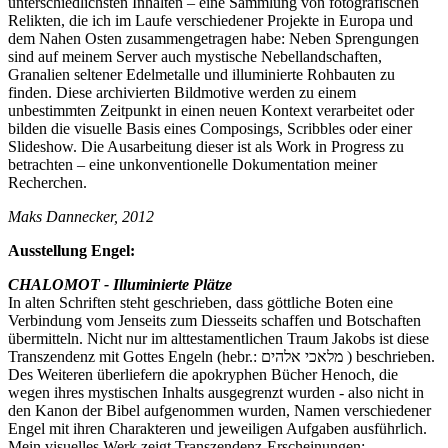
unterschiedlichsten Inhalten – eine Sammlung von fotografischen
Relikten, die ich im Laufe verschiedener Projekte in Europa und
dem Nahen Osten zusammengetragen habe: Neben Sprengungen
sind auf meinem Server auch mystische Nebellandschaften,
Granalien seltener Edelmetalle und illuminierte Rohbauten zu
finden. Diese archivierten Bildmotive werden zu einem
unbestimmten Zeitpunkt in einen neuen Kontext verarbeitet oder
bilden die visuelle Basis eines Composings, Scribbles oder einer
Slideshow. Die Ausarbeitung dieser ist als Work in Progress zu
betrachten – eine unkonventionelle Dokumentation meiner
Recherchen.
Maks Dannecker, 2012
Ausstellung Engel:
CHALOMOT - Illuminierte Plätze
In alten Schriften steht geschrieben, dass göttliche Boten eine
Verbindung vom Jenseits zum Diesseits schaffen und Botschaften
übermitteln. Nicht nur im alttestamentlichen Traum Jakobs ist diese
Transzendenz mit Gottes Engeln (hebr.: מלאכי אלהים ) beschrieben.
Des Weiteren überliefern die apokryphen Bücher Henoch, die
wegen ihres mystischen Inhalts ausgegrenzt wurden - also nicht in
den Kanon der Bibel aufgenommen wurden, Namen verschiedener
Engel mit ihren Charakteren und jeweiligen Aufgaben ausführlich.
Mein visuelles Werk zeigt Transzendenz-Erscheinungen: