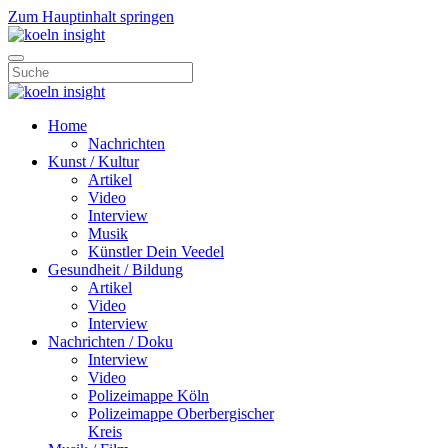
Zum Hauptinhalt springen
Home
Nachrichten
Kunst / Kultur
Artikel
Video
Interview
Musik
Künstler Dein Veedel
Gesundheit / Bildung
Artikel
Video
Interview
Nachrichten / Doku
Interview
Video
Polizeimappe Köln
Polizeimappe Oberbergischer
Kreis