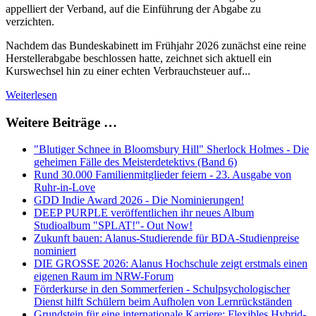
appelliert der Verband, auf die Einführung der Abgabe zu
verzichten.
Nachdem das Bundeskabinett im Frühjahr 2026 zunächst eine reine
Herstellerabgabe beschlossen hatte, zeichnet sich aktuell ein
Kurswechsel hin zu einer echten Verbrauchsteuer auf...
Weiterlesen
Weitere Beiträge …
"Blutiger Schnee in Bloomsbury Hill" Sherlock Holmes - Die
geheimen Fälle des Meisterdetektivs (Band 6)
Rund 30.000 Familienmitglieder feiern - 23. Ausgabe von
Ruhr-in-Love
GDD Indie Award 2026 - Die Nominierungen!
DEEP PURPLE veröffentlichen ihr neues Album
Studioalbum "SPLAT!"- Out Now!
Zukunft bauen: Alanus-Studierende für BDA-Studienpreise
nominiert
DIE GROSSE 2026: Alanus Hochschule zeigt erstmals einen
eigenen Raum im NRW-Forum
Förderkurse in den Sommerferien - Schulpsychologischer
Dienst hilft Schülern beim Aufholen von Lernrückständen
Grundstein für eine internationale Karriere: Flexibles Hybrid-