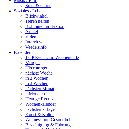
Musik / Film
Spiel & Game
Soziales / Leben
Blickwinkel
Tieren helfen
Kolumne und Fiktion
Artikel
Video
Interview
Veedelsinfo
Kalender
TOP Events am Wochenende
Morgen
Übermorgen
nächste Woche
in 2 Wochen
in 3 Wochen
nächsten Monat
2 Monaten
Heutige Events
Wochenkalender
nächsten 7 Tage
Kunst & Kultur
Wellness und Gesundheit
Besichtigung & Führung