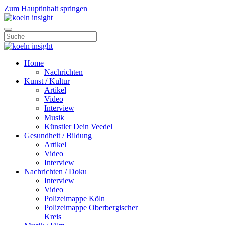
Zum Hauptinhalt springen
Home
Nachrichten
Kunst / Kultur
Artikel
Video
Interview
Musik
Künstler Dein Veedel
Gesundheit / Bildung
Artikel
Video
Interview
Nachrichten / Doku
Interview
Video
Polizeimappe Köln
Polizeimappe Oberbergischer
Kreis