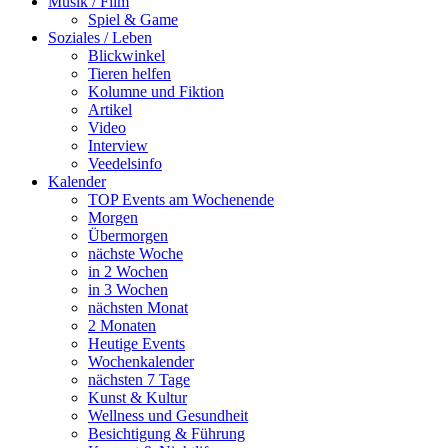
Musik / Film
Spiel & Game
Soziales / Leben
Blickwinkel
Tieren helfen
Kolumne und Fiktion
Artikel
Video
Interview
Veedelsinfo
Kalender
TOP Events am Wochenende
Morgen
Übermorgen
nächste Woche
in 2 Wochen
in 3 Wochen
nächsten Monat
2 Monaten
Heutige Events
Wochenkalender
nächsten 7 Tage
Kunst & Kultur
Wellness und Gesundheit
Besichtigung & Führung