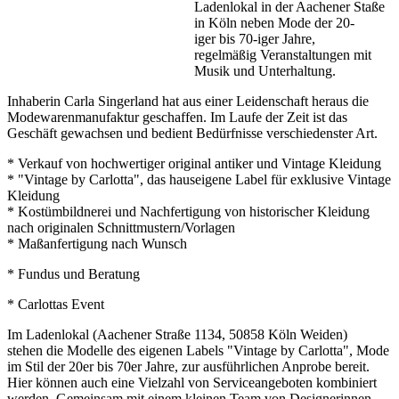
Ladenlokal in der Aachener Staße
in Köln neben Mode der 20-
iger bis 70-iger Jahre,
regelmäßig Veranstaltungen mit
Musik und Unterhaltung.
Inhaberin Carla Singerland hat aus einer Leidenschaft heraus die
Modewarenmanufaktur geschaffen. Im Laufe der Zeit ist das
Geschäft gewachsen und bedient Bedürfnisse verschiedenster Art.
* Verkauf von hochwertiger original antiker und Vintage Kleidung
* "Vintage by Carlotta", das hauseigene Label für exklusive Vintage
Kleidung
* Kostümbildnerei und Nachfertigung von historischer Kleidung
nach originalen Schnittmustern/Vorlagen
* Maßanfertigung nach Wunsch
* Fundus und Beratung
* Carlottas Event
Im Ladenlokal (Aachener Straße 1134, 50858 Köln Weiden)
stehen die Modelle des eigenen Labels "Vintage by Carlotta", Mode
im Stil der 20er bis 70er Jahre, zur ausführlichen Anprobe bereit.
Hier können auch eine Vielzahl von Serviceangeboten kombiniert
werden. Gemeinsam mit einem kleinen Team von Designerinnen