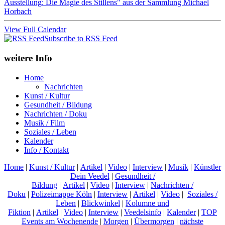
Ausstellung: Die Magie des Stillens" aus der Sammlung Michael
Horbach
View Full Calendar
Subscribe to RSS Feed
weitere Info
Home
Nachrichten
Kunst / Kultur
Gesundheit / Bildung
Nachrichten / Doku
Musik / Film
Soziales / Leben
Kalender
Info / Kontakt
Home
|
Kunst / Kultur
|
Artikel
|
Video
|
Interview
|
Musik
|
Künstler
Dein Veedel
|
Gesundheit /
Bildung
|
Artikel
|
Video
|
Interview
|
Nachrichten /
Doku
|
Polizeimappe Köln
|
Interview
|
Artikel
|
Video
|
Soziales /
Leben
|
Blickwinkel
|
Kolumne und
Fiktion
|
Artikel
|
Video
|
Interview
|
Veedelsinfo
|
Kalender
|
TOP
Events am Wochenende
|
Morgen
|
Übermorgen
|
nächste