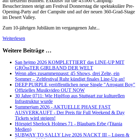
auf dreizehn Bühnen. Exklusiv für die 45.000 Camping-
Besucher:innen steigt am Festival Donnerstag die spektakuläre Pre-
Opening-Party auf der Campsite und auf der neuen 360-Grad-Stage
im Desert Valley.
Zum 10-jährigen Jubiläum im vergangenen Jahr...
Weiterlesen
Weitere Beiträge …
San hejmo 2026 KOMPLETTIERT das LINE-UP MIT
GRÖssTER GIRLBAND DER WELT
Wenn alles zusammenpasst: 45 Shows, drei Zelte, ein
Sommer – Zeltfestival Ruhr kündigt finales Line-Up an!
DEEP PURPLE veröffentlichen neue Single "Arrogant Boy"
Offizielles Musikvideo OUT NOW
30 Jahre 0711: Wie HipHop aus Stuttgart zur kulturellen
Infrastruktur wurde
Summerjam 2026 - AKTUELLE PHASE FAST
AUSVERKAUFT - Der Preis für Full Weekend & Day
Tickets wird steigen!
Hörspiel Sherlock Holmes 71 - Blaubarts Erbe (Titania
Medien)
SUBWAY TO SALLY Live 2026 NACKT III – Lügen &