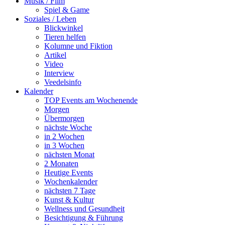
Musik / Film
Spiel & Game
Soziales / Leben
Blickwinkel
Tieren helfen
Kolumne und Fiktion
Artikel
Video
Interview
Veedelsinfo
Kalender
TOP Events am Wochenende
Morgen
Übermorgen
nächste Woche
in 2 Wochen
in 3 Wochen
nächsten Monat
2 Monaten
Heutige Events
Wochenkalender
nächsten 7 Tage
Kunst & Kultur
Wellness und Gesundheit
Besichtigung & Führung