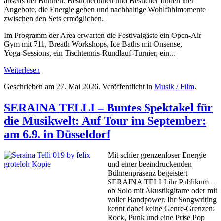
abseits der Bühnen. Besucherinnen und Besucher finden hier
Angebote, die Energie geben und nachhaltige Wohlfühlmomente
zwischen den Sets ermöglichen.
Im Programm der Area erwarten die Festivalgäste ein Open‑Air
Gym mit 711, Breath Workshops, Ice Baths mit Onsense,
Yoga‑Sessions, ein Tischtennis‑Rundlauf‑Turnier, ein...
Weiterlesen
Geschrieben am
27. Mai 2026
. Veröffentlicht in
Musik / Film
.
SERAINA TELLI – Buntes Spektakel für
die Musikwelt: Auf Tour im September:
am 6.9. in Düsseldorf
Mit schier grenzenloser Energie
und einer beeindruckenden
Bühnenpräsenz begeistert
SERAINA TELLI ihr Publikum –
ob Solo mit Akustikgitarre oder mit
voller Bandpower. Ihr Songwriting
kennt dabei keine Genre-Grenzen:
Rock, Punk und eine Prise Pop