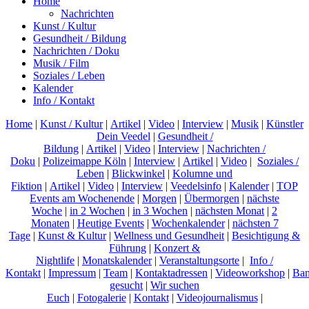
Home
Nachrichten
Kunst / Kultur
Gesundheit / Bildung
Nachrichten / Doku
Musik / Film
Soziales / Leben
Kalender
Info / Kontakt
Home
|
Kunst / Kultur
|
Artikel
|
Video
|
Interview
|
Musik
|
Künstler
Dein Veedel
|
Gesundheit /
Bildung
|
Artikel
|
Video
|
Interview
|
Nachrichten /
Doku
|
Polizeimappe Köln
|
Interview
|
Artikel
|
Video
|
Soziales /
Leben
|
Blickwinkel
|
Kolumne und
Fiktion
|
Artikel
|
Video
|
Interview
|
Veedelsinfo
|
Kalender
|
TOP
Events am Wochenende
|
Morgen
|
Übermorgen
|
nächste
Woche
|
in 2 Wochen
|
in 3 Wochen
|
nächsten Monat
|
2
Monaten
|
Heutige Events
|
Wochenkalender
|
nächsten 7
Tage
|
Kunst & Kultur
|
Wellness und Gesundheit
|
Besichtigung &
Führung
|
Konzert &
Nightlife
|
Monatskalender
|
Veranstaltungsorte
|
Info /
Kontakt
|
Impressum
|
Team
|
Kontaktadressen
|
Videoworkshop
|
Ban
gesucht
|
Wir suchen
Euch
|
Fotogalerie
|
Kontakt
|
Videojournalismus
|