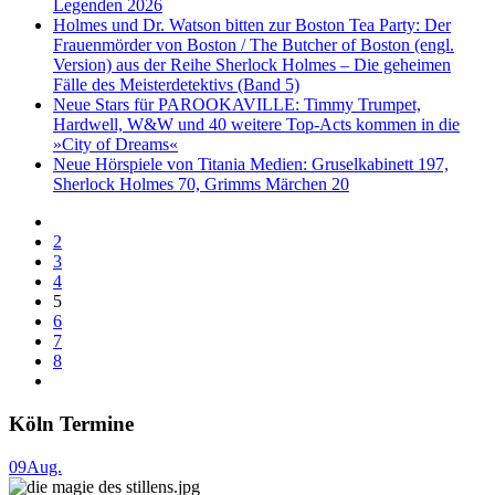
Legenden 2026
Holmes und Dr. Watson bitten zur Boston Tea Party: Der
Frauenmörder von Boston / The Butcher of Boston (engl.
Version) aus der Reihe Sherlock Holmes – Die geheimen
Fälle des Meisterdetektivs (Band 5)
Neue Stars für PAROOKAVILLE: Timmy Trumpet,
Hardwell, W&W und 40 weitere Top-Acts kommen in die
»City of Dreams«
Neue Hörspiele von Titania Medien: Gruselkabinett 197,
Sherlock Holmes 70, Grimms Märchen 20
2
3
4
5
6
7
8
Köln Termine
09
Aug.