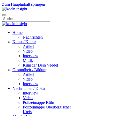
Zum Hauptinhalt springen
Home
Nachrichten
Kunst / Kultur
Artikel
Video
Interview
Musik
Künstler Dein Veedel
Gesundheit / Bildung
Artikel
Video
Interview
Nachrichten / Doku
Interview
Video
Polizeimappe Köln
Polizeimappe Oberbergischer
Kreis