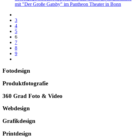
mit "Der Große Gatsby" im Pantheon Theater in Bonn
3
4
5
6
7
8
9
Fotodesign
Produktfotografie
360 Grad Foto & Video
Webdesign
Grafikdesign
Printdesign