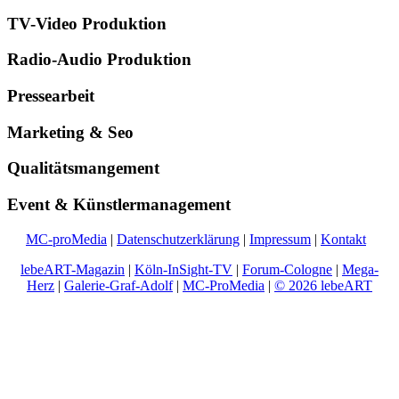
TV-Video Produktion
Radio-Audio Produktion
Pressearbeit
Marketing & Seo
Qualitätsmangement
Event & Künstlermanagement
MC-proMedia
|
Datenschutzerklärung
|
Impressum
|
Kontakt
lebeART-Magazin
|
Köln-InSight-TV
|
Forum-Cologne
|
Mega-
Herz
|
Galerie-Graf-Adolf
|
MC-ProMedia
|
© 2026 lebeART