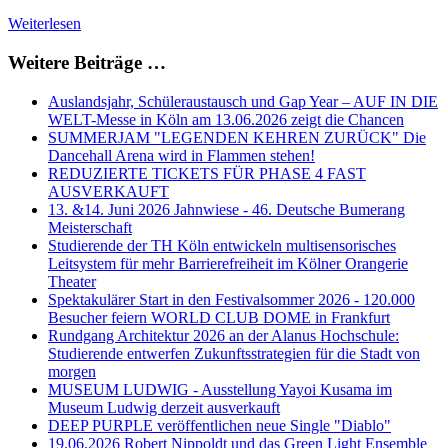
Weiterlesen
Weitere Beiträge …
Auslandsjahr, Schüleraustausch und Gap Year – AUF IN DIE
WELT-Messe in Köln am 13.06.2026 zeigt die Chancen
SUMMERJAM "LEGENDEN KEHREN ZURÜCK" Die
Dancehall Arena wird in Flammen stehen!
REDUZIERTE TICKETS FÜR PHASE 4 FAST
AUSVERKAUFT
13. &14. Juni 2026 Jahnwiese - 46. Deutsche Bumerang
Meisterschaft
Studierende der TH Köln entwickeln multisensorisches
Leitsystem für mehr Barrierefreiheit im Kölner Orangerie
Theater
Spektakulärer Start in den Festivalsommer 2026 - 120.000
Besucher feiern WORLD CLUB DOME in Frankfurt
Rundgang Architektur 2026 an der Alanus Hochschule:
Studierende entwerfen Zukunftsstrategien für die Stadt von
morgen
MUSEUM LUDWIG - Ausstellung Yayoi Kusama im
Museum Ludwig derzeit ausverkauft
DEEP PURPLE veröffentlichen neue Single "Diablo"
19.06.2026 Robert Nippoldt und das Green Light Ensemble