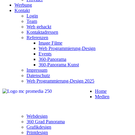
Werbung
Kontakt
Login
Team
Web gehackt
Kontaktadressen
Referenzen
Image Filme
Web Programmierung-Design
Events
360-Panorama
360-Panorama Kunst
Impressum
Datenschutz
Web Programmierung-Design 2025
Home
Medien
Webdesign
360 Grad Panorama
Grafikdesign
Printdesign