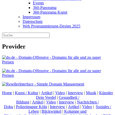
Events
360-Panorama
360-Panorama Kunst
Impressum
Datenschutz
Web Programmierung-Design 2025
Provider
Home
|
Kunst / Kultur
|
Artikel
|
Video
|
Interview
|
Musik
|
Künstler
Dein Veedel
|
Gesundheit /
Bildung
|
Artikel
|
Video
|
Interview
|
Nachrichten /
Doku
|
Polizeimappe Köln
|
Interview
|
Artikel
|
Video
|
Soziales /
Leben
|
Blickwinkel
|
Kolumne und