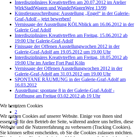
Interdisziplinäres Kreativtreffen am 20.07.2012 im Atelier
WirkStadtWagen und WandelWagenWeg 13/99
Künstlerausschreibung: Ausstellung „Engel“ in der Galerie-
Graf-Adolf – jetzt bewerben!
Vernissage der Ausstellung KÖLNblick am 16.06.2012 in der
Galerie Graf Adolf
Interdisziplinäres Kreativtreffen am Freitag, 15.06.2012 ab
19:00 Uhr Galerie-Graf-Adolf
Finissage der Offenen Ausstellungwochen 2012 in der
Galerie-Graf-Adolf am 19.05.2012 um 19.00 Uhr
Interdisziplinäres Kreativtreffen am Freitag, 18.05.2012 ab
19:00 Uhr im Atelier Fort Paul Köln
Vernissage der Offenen Ausstellungwochen 2012 in der
Galerie-Graf-Adolf am 31.03.2012 um 19.00 Uhr
SPONTANE RÄUMUNG in der Galerie-Graf-Adolf am
16.03.2012
Ausstellung: spontane 8 in der Galerie-Graf-Adolf -
Eröffnung am Freitag 03.02.2012 ab 19 Uhr
Wir benutzen Cookies
1
2
Wir nutzen Cookies auf unserer Website. Einige von ihnen sind
3
essenziell für den Betrieb der Seite, während andere uns helfen, diese
4
Website und die Nutzererfahrung zu verbessern (Tracking Cookies).
Sie können selbst entscheiden, ob Sie die Cookies zulassen möchten.