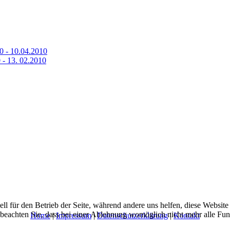
0 - 10.04.2010
 - 13. 02.2010
ell für den Betrieb der Seite, während andere uns helfen, diese Websit
 beachten Sie, dass bei einer Ablehnung womöglich nicht mehr alle Funk
Home
|
Impressum
|
Datenschutzerklärung
|
Kontakt