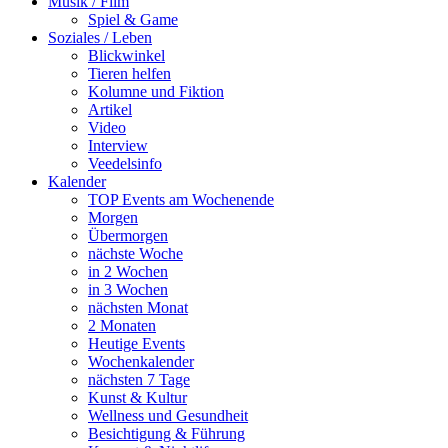
Musik / Film
Spiel & Game
Soziales / Leben
Blickwinkel
Tieren helfen
Kolumne und Fiktion
Artikel
Video
Interview
Veedelsinfo
Kalender
TOP Events am Wochenende
Morgen
Übermorgen
nächste Woche
in 2 Wochen
in 3 Wochen
nächsten Monat
2 Monaten
Heutige Events
Wochenkalender
nächsten 7 Tage
Kunst & Kultur
Wellness und Gesundheit
Besichtigung & Führung