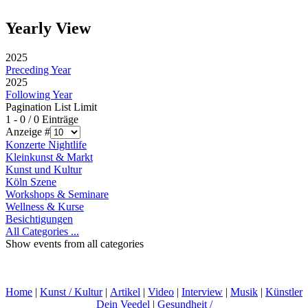
Yearly View
2025
Preceding Year
2025
Following Year
Pagination List Limit
1 - 0 / 0 Einträge
Anzeige #
Konzerte Nightlife
Kleinkunst & Markt
Kunst und Kultur
Köln Szene
Workshops & Seminare
Wellness & Kurse
Besichtigungen
All Categories ...
Show events from all categories
Home
|
Kunst / Kultur
|
Artikel
|
Video
|
Interview
|
Musik
|
Künstler
Dein Veedel
|
Gesundheit /