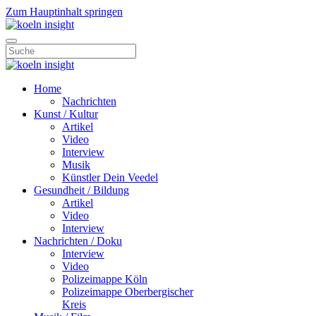
Zum Hauptinhalt springen
Home
Nachrichten
Kunst / Kultur
Artikel
Video
Interview
Musik
Künstler Dein Veedel
Gesundheit / Bildung
Artikel
Video
Interview
Nachrichten / Doku
Interview
Video
Polizeimappe Köln
Polizeimappe Oberbergischer
Kreis