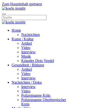
Zum Hauptinhalt springen
Home
Nachrichten
Kunst / Kultur
Artikel
Video
Interview
Musik
Künstler Dein Veedel
Gesundheit / Bildung
Artikel
Video
Interview
Nachrichten / Doku
Interview
Video
Polizeimappe Köln
Polizeimappe Oberbergischer
Kreis