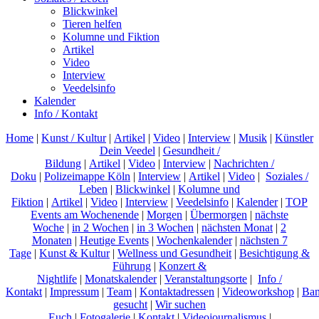
Blickwinkel
Tieren helfen
Kolumne und Fiktion
Artikel
Video
Interview
Veedelsinfo
Kalender
Info / Kontakt
Home
|
Kunst / Kultur
|
Artikel
|
Video
|
Interview
|
Musik
|
Künstler
Dein Veedel
|
Gesundheit /
Bildung
|
Artikel
|
Video
|
Interview
|
Nachrichten /
Doku
|
Polizeimappe Köln
|
Interview
|
Artikel
|
Video
|
Soziales /
Leben
|
Blickwinkel
|
Kolumne und
Fiktion
|
Artikel
|
Video
|
Interview
|
Veedelsinfo
|
Kalender
|
TOP
Events am Wochenende
|
Morgen
|
Übermorgen
|
nächste
Woche
|
in 2 Wochen
|
in 3 Wochen
|
nächsten Monat
|
2
Monaten
|
Heutige Events
|
Wochenkalender
|
nächsten 7
Tage
|
Kunst & Kultur
|
Wellness und Gesundheit
|
Besichtigung &
Führung
|
Konzert &
Nightlife
|
Monatskalender
|
Veranstaltungsorte
|
Info /
Kontakt
|
Impressum
|
Team
|
Kontaktadressen
|
Videoworkshop
|
Ban
gesucht
|
Wir suchen
Euch
|
Fotogalerie
|
Kontakt
|
Videojournalismus
|