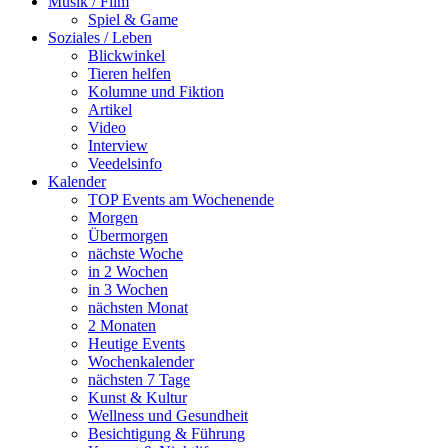
Musik / Film
Spiel & Game
Soziales / Leben
Blickwinkel
Tieren helfen
Kolumne und Fiktion
Artikel
Video
Interview
Veedelsinfo
Kalender
TOP Events am Wochenende
Morgen
Übermorgen
nächste Woche
in 2 Wochen
in 3 Wochen
nächsten Monat
2 Monaten
Heutige Events
Wochenkalender
nächsten 7 Tage
Kunst & Kultur
Wellness und Gesundheit
Besichtigung & Führung