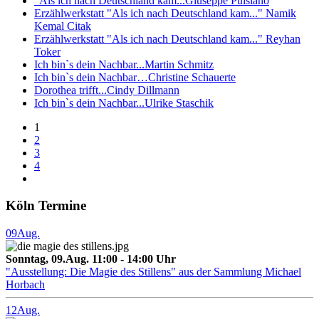
"Als ich nach Deutschland kam...Giuseppe Pulsiano
Erzählwerkstatt "Als ich nach Deutschland kam..." Namik
Kemal Citak
Erzählwerkstatt "Als ich nach Deutschland kam..." Reyhan
Toker
Ich bin`s dein Nachbar...Martin Schmitz
Ich bin`s dein Nachbar…Christine Schauerte
Dorothea trifft...Cindy Dillmann
Ich bin`s dein Nachbar...Ulrike Staschik
1
2
3
4
Köln Termine
09
Aug.
Sonntag, 09.Aug. 11:00 - 14:00 Uhr
"Ausstellung: Die Magie des Stillens" aus der Sammlung Michael
Horbach
12
Aug.