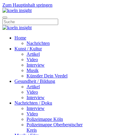
Zum Hauptinhalt springen
Home
Nachrichten
Kunst / Kultur
Artikel
Video
Interview
Musik
Künstler Dein Veedel
Gesundheit / Bildung
Artikel
Video
Interview
Nachrichten / Doku
Interview
Video
Polizeimappe Köln
Polizeimappe Oberbergischer
Kreis