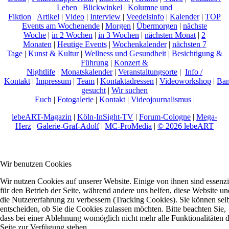
Leben
|
Blickwinkel
|
Kolumne und
Fiktion
|
Artikel
|
Video
|
Interview
|
Veedelsinfo
|
Kalender
|
TOP
Events am Wochenende
|
Morgen
|
Übermorgen
|
nächste
Woche
|
in 2 Wochen
|
in 3 Wochen
|
nächsten Monat
|
2
Monaten
|
Heutige Events
|
Wochenkalender
|
nächsten 7
Tage
|
Kunst & Kultur
|
Wellness und Gesundheit
|
Besichtigung &
Führung
|
Konzert &
Nightlife
|
Monatskalender
|
Veranstaltungsorte
|
Info /
Kontakt
|
Impressum
|
Team
|
Kontaktadressen
|
Videoworkshop
|
Ban
gesucht
|
Wir suchen
Euch
|
Fotogalerie
|
Kontakt
|
Videojournalismus
|
lebeART-Magazin
|
Köln-InSight-TV
|
Forum-Cologne
|
Mega-
Herz
|
Galerie-Graf-Adolf
|
MC-ProMedia
|
© 2026 lebeART
Wir benutzen Cookies
Wir nutzen Cookies auf unserer Website. Einige von ihnen sind essenzi
für den Betrieb der Seite, während andere uns helfen, diese Website un
die Nutzererfahrung zu verbessern (Tracking Cookies). Sie können sel
entscheiden, ob Sie die Cookies zulassen möchten. Bitte beachten Sie,
dass bei einer Ablehnung womöglich nicht mehr alle Funktionalitäten 
Seite zur Verfügung stehen.