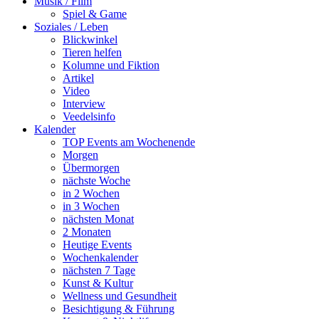
Musik / Film
Spiel & Game
Soziales / Leben
Blickwinkel
Tieren helfen
Kolumne und Fiktion
Artikel
Video
Interview
Veedelsinfo
Kalender
TOP Events am Wochenende
Morgen
Übermorgen
nächste Woche
in 2 Wochen
in 3 Wochen
nächsten Monat
2 Monaten
Heutige Events
Wochenkalender
nächsten 7 Tage
Kunst & Kultur
Wellness und Gesundheit
Besichtigung & Führung