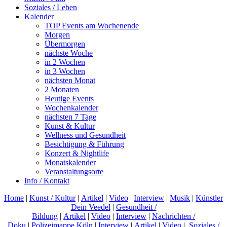
Soziales / Leben
Kalender
TOP Events am Wochenende
Morgen
Übermorgen
nächste Woche
in 2 Wochen
in 3 Wochen
nächsten Monat
2 Monaten
Heutige Events
Wochenkalender
nächsten 7 Tage
Kunst & Kultur
Wellness und Gesundheit
Besichtigung & Führung
Konzert & Nightlife
Monatskalender
Veranstaltungsorte
Info / Kontakt
Home
|
Kunst / Kultur
|
Artikel
|
Video
|
Interview
|
Musik
|
Künstler
Dein Veedel
|
Gesundheit /
Bildung
|
Artikel
|
Video
|
Interview
|
Nachrichten /
Doku
|
Polizeimappe Köln
|
Interview
|
Artikel
|
Video
|
Soziales /