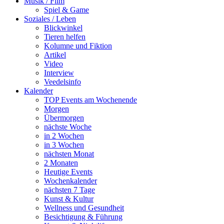
Musik / Film
Spiel & Game
Soziales / Leben
Blickwinkel
Tieren helfen
Kolumne und Fiktion
Artikel
Video
Interview
Veedelsinfo
Kalender
TOP Events am Wochenende
Morgen
Übermorgen
nächste Woche
in 2 Wochen
in 3 Wochen
nächsten Monat
2 Monaten
Heutige Events
Wochenkalender
nächsten 7 Tage
Kunst & Kultur
Wellness und Gesundheit
Besichtigung & Führung