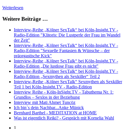
Weiterlesen
Weitere Beiträge …
Interview-Reihe „Kölner SexTalk“ bei Köln-Insight.TV -
Radio-Edition "Klitoris: Die Lustperle der Frau im Wandel
der Zeit"
Interview-Reihe „Kölner SexTalk“ bei Köln-Insight.TV -
Radio-Edition "Sexuelle Fantasien & Wünsche – der
präorgastische Kick"
Interview-Reihe „Kölner SexTalk“ bei Köln-Insight.TV -
Radio-Edition „Die lustlose Frau gibt es nicht"
Interview-Reihe „Kölner SexTalk“ bei Köln-Insight.TV -
Radio-Edition „Sexmythen als Sexkiller“ Teil 2
Interview-Reihe „Kölner SexTalk“ Sexmythen als Sexkiller
Teil 1 bei Köln-Insight.TV - Radio-Edition
Interview Reihe - Köln-InSight.TV - Tabuthema Nr. 1:
Grundlos – Sexlos in der Beziehung
Interview mit Mati Ahmet Tuncöz
Ich bin`s dein Nachbar...Anke Münick
Bernhard Barthel - MEDITATION at HOME
Was ist eigentlich Reiki? - Gespräch mit Kornelia Wahl
1