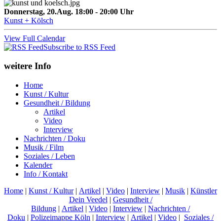
Donnerstag, 20.Aug. 18:00 - 20:00 Uhr
Kunst + Kölsch
View Full Calendar
Subscribe to RSS Feed
weitere Info
Home
Kunst / Kultur
Gesundheit / Bildung
Artikel
Video
Interview
Nachrichten / Doku
Musik / Film
Soziales / Leben
Kalender
Info / Kontakt
Home
|
Kunst / Kultur
|
Artikel
|
Video
|
Interview
|
Musik
|
Künstler
Dein Veedel
|
Gesundheit /
Bildung
|
Artikel
|
Video
|
Interview
|
Nachrichten /
Doku
|
Polizeimappe Köln
|
Interview
|
Artikel
|
Video
|
Soziales /