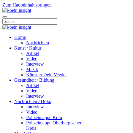
Zum Hauptinhalt springen
Home
Nachrichten
Kunst / Kultur
Artikel
Video
Interview
Musik
Künstler Dein Veedel
Gesundheit / Bildung
Artikel
Video
Interview
Nachrichten / Doku
Interview
Video
Polizeimappe Köln
Polizeimappe Oberbergischer
Kreis