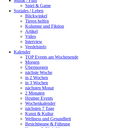
Musik / Film
Spiel & Game
Soziales / Leben
Blickwinkel
Tieren helfen
Kolumne und Fiktion
Artikel
Video
Interview
Veedelsinfo
Kalender
TOP Events am Wochenende
Morgen
Übermorgen
nächste Woche
in 2 Wochen
in 3 Wochen
nächsten Monat
2 Monaten
Heutige Events
Wochenkalender
nächsten 7 Tage
Kunst & Kultur
Wellness und Gesundheit
Besichtigung & Führung