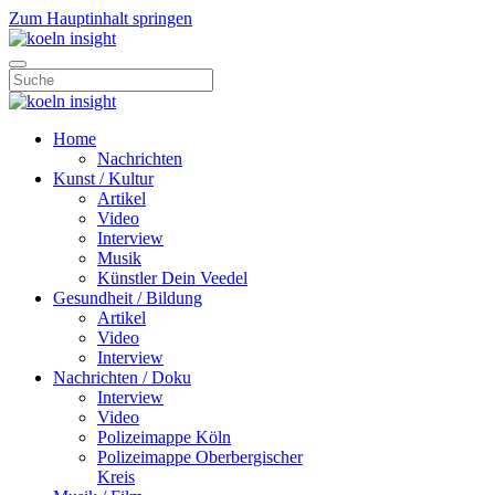
Zum Hauptinhalt springen
Home
Nachrichten
Kunst / Kultur
Artikel
Video
Interview
Musik
Künstler Dein Veedel
Gesundheit / Bildung
Artikel
Video
Interview
Nachrichten / Doku
Interview
Video
Polizeimappe Köln
Polizeimappe Oberbergischer
Kreis