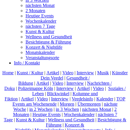
in 3 Wochen
nächsten Monat
2 Monaten
Heutige Events
Wochenkalender
nächsten 7 Tage
Kunst & Kultur
Wellness und Gesundheit
Besichtigung & Führung
Konzert & Nightlife
Monatskalender
Veranstaltungsorte
Info / Kontakt
Home
|
Kunst / Kultur
|
Artikel
|
Video
|
Interview
|
Musik
|
Künstler
Dein Veedel
|
Gesundheit /
Bildung
|
Artikel
|
Video
|
Interview
|
Nachrichten /
Doku
|
Polizeimappe Köln
|
Interview
|
Artikel
|
Video
|
Soziales /
Leben
|
Blickwinkel
|
Kolumne und
Fiktion
|
Artikel
|
Video
|
Interview
|
Veedelsinfo
|
Kalender
|
TOP
Events am Wochenende
|
Morgen
|
Übermorgen
|
nächste
Woche
|
in 2 Wochen
|
in 3 Wochen
|
nächsten Monat
|
2
Monaten
|
Heutige Events
|
Wochenkalender
|
nächsten 7
Tage
|
Kunst & Kultur
|
Wellness und Gesundheit
|
Besichtigung &
Führung
|
Konzert &