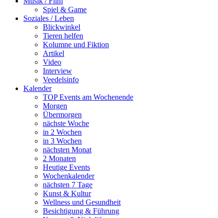
Musik / Film
Spiel & Game
Soziales / Leben
Blickwinkel
Tieren helfen
Kolumne und Fiktion
Artikel
Video
Interview
Veedelsinfo
Kalender
TOP Events am Wochenende
Morgen
Übermorgen
nächste Woche
in 2 Wochen
in 3 Wochen
nächsten Monat
2 Monaten
Heutige Events
Wochenkalender
nächsten 7 Tage
Kunst & Kultur
Wellness und Gesundheit
Besichtigung & Führung