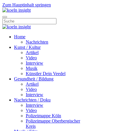
Zum Hauptinhalt springen
Home
Nachrichten
Kunst / Kultur
Artikel
Video
Interview
Musik
Künstler Dein Veedel
Gesundheit / Bildung
Artikel
Video
Interview
Nachrichten / Doku
Interview
Video
Polizeimappe Köln
Polizeimappe Oberbergischer
Kreis