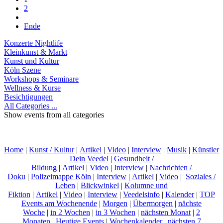
2
Ende
Konzerte Nightlife
Kleinkunst & Markt
Kunst und Kultur
Köln Szene
Workshops & Seminare
Wellness & Kurse
Besichtigungen
All Categories ...
Show events from all categories
Home
|
Kunst / Kultur
|
Artikel
|
Video
|
Interview
|
Musik
|
Künstler
Dein Veedel
|
Gesundheit /
Bildung
|
Artikel
|
Video
|
Interview
|
Nachrichten /
Doku
|
Polizeimappe Köln
|
Interview
|
Artikel
|
Video
|
Soziales /
Leben
|
Blickwinkel
|
Kolumne und
Fiktion
|
Artikel
|
Video
|
Interview
|
Veedelsinfo
|
Kalender
|
TOP
Events am Wochenende
|
Morgen
|
Übermorgen
|
nächste
Woche
|
in 2 Wochen
|
in 3 Wochen
|
nächsten Monat
|
2
Monaten
|
Heutige Events
|
Wochenkalender
|
nächsten 7