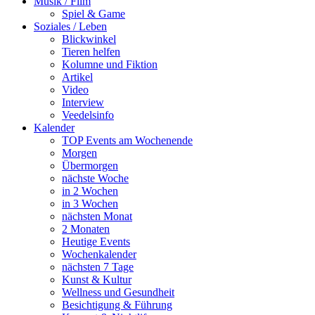
Musik / Film
Spiel & Game
Soziales / Leben
Blickwinkel
Tieren helfen
Kolumne und Fiktion
Artikel
Video
Interview
Veedelsinfo
Kalender
TOP Events am Wochenende
Morgen
Übermorgen
nächste Woche
in 2 Wochen
in 3 Wochen
nächsten Monat
2 Monaten
Heutige Events
Wochenkalender
nächsten 7 Tage
Kunst & Kultur
Wellness und Gesundheit
Besichtigung & Führung