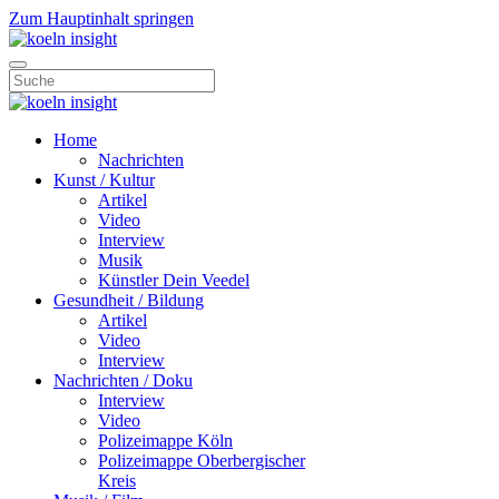
Zum Hauptinhalt springen
Home
Nachrichten
Kunst / Kultur
Artikel
Video
Interview
Musik
Künstler Dein Veedel
Gesundheit / Bildung
Artikel
Video
Interview
Nachrichten / Doku
Interview
Video
Polizeimappe Köln
Polizeimappe Oberbergischer
Kreis