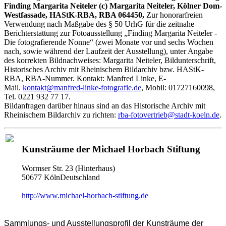
Finding Margarita Neiteler (c) Margarita Neiteler, Kölner Dom-
Westfassade, HAStK-RBA, RBA 064450,
Zur honorarfreien
Verwendung nach Maßgabe des § 50 UrhG für die zeitnahe
Berichterstattung zur Fotoausstellung „Finding Margarita Neiteler -
Die fotografierende Nonne“ (zwei Monate vor und sechs Wochen
nach, sowie während der Laufzeit der Ausstellung), unter Angabe
des korrekten Bildnachweises: Margarita Neiteler, Bildunterschrift,
Historisches Archiv mit Rheinischem Bildarchiv bzw. HAStK-
RBA, RBA-Nummer. Kontakt: Manfred Linke, E-
Mail.
kontakt@manfred-linke-fotografie.de
, Mobil: 01727160098,
Tel. 0221 932 77 17.
Bildanfragen darüber hinaus sind an das Historische Archiv mit
Rheinischem Bildarchiv zu richten:
rba-fotovertrieb@stadt-koeln.de
.
Kunsträume der Michael Horbach Stiftung
Wormser Str. 23 (Hinterhaus)
50677 KölnDeutschland
http://www.michael-horbach-stiftung.de
Sammlungs- und Ausstellungsprofil der Kunsträume der