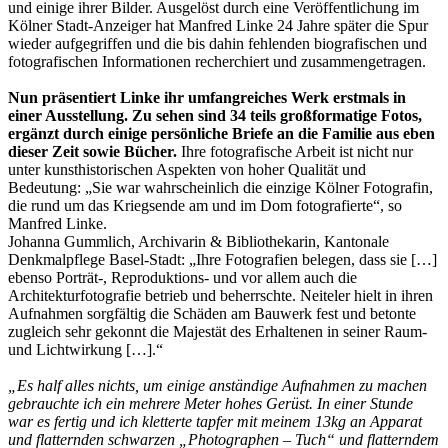
und einige ihrer Bilder. Ausgelöst durch eine Veröffentlichung im
Kölner Stadt-Anzeiger hat Manfred Linke 24 Jahre später die Spur
wieder aufgegriffen und die bis dahin fehlenden biografischen und
fotografischen Informationen recherchiert und zusammengetragen.
Nun präsentiert Linke ihr umfangreiches Werk erstmals in
einer Ausstellung. Zu sehen sind 34 teils großformatige Fotos,
ergänzt durch einige persönliche Briefe an die Familie aus eben
dieser Zeit sowie Bücher.
Ihre fotografische Arbeit ist nicht nur
unter kunsthistorischen Aspekten von hoher Qualität und
Bedeutung: „Sie war wahrscheinlich die einzige Kölner Fotografin,
die rund um das Kriegsende am und im Dom fotografierte“, so
Manfred Linke.
Johanna Gummlich, Archivarin & Bibliothekarin, Kantonale
Denkmalpflege Basel-Stadt: „Ihre Fotografien belegen, dass sie […]
ebenso Porträt-, Reproduktions- und vor allem auch die
Architekturfotografie betrieb und beherrschte. Neiteler hielt in ihren
Aufnahmen sorgfältig die Schäden am Bauwerk fest und betonte
zugleich sehr gekonnt die Majestät des Erhaltenen in seiner Raum-
und Lichtwirkung […].“
„Es half alles nichts, um einige anständige Aufnahmen zu machen
gebrauchte ich ein mehrere Meter hohes Gerüst. In einer Stunde
war es fertig und ich kletterte tapfer mit meinem 13kg an Apparat
und flatternden schwarzen „Photographen – Tuch“ und flatterndem