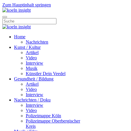
Zum Hauptinhalt springen
Home
Nachrichten
Kunst / Kultur
Artikel
Video
Interview
Musik
Künstler Dein Veedel
Gesundheit / Bildung
Artikel
Video
Interview
Nachrichten / Doku
Interview
Video
Polizeimappe Köln
Polizeimappe Oberbergischer
Kreis