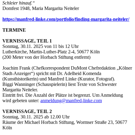
Schleier hinauf.“
Domfest 1948, Maria Margarita Neiteler
https://manfred-linke.com/portfolio/finding-margarita-neiteler/
TERMINE
VERNISSAGE, TEIL 1
Sonntag, 30.11. 2025 von 11 bis 12 Uhr
Lutherkirche, Martin-Luther-Platz 2-4, 50677 Köln
(200 Meter von der Horbach Stiftung entfernt)
Joachim Frank (Chefkorrespondent DuMont Chefredaktion „Kölner
Stadt-Anzeiger“) spricht mit Dr. Adelheid Komenda
(Kunsthistorikerin) und Manfred Linke (Kurator, Fotograf).
Biggi Wanninger (Schauspielerin) liest Texte von Schwester
Margarita Neiteler.
Eintritt frei. Die Anzahl der Plätze ist begrenzt. Um Anmeldung
wird gebeten unter:
anmeldung@manfred-linke.com
VERNISSAGE, TEIL 2
Sonntag, 30.11. 2025 ab 12.00 Uhr
Räume der Michael Horbach Stiftung, Wormser Straße 23, 50677
Köln