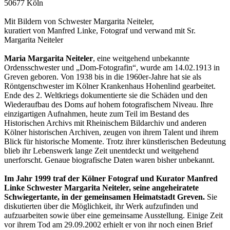
50677 Köln
Mit Bildern von Schwester Margarita Neiteler,
kuratiert von Manfred Linke, Fotograf und verwand mit Sr.
Margarita Neiteler
Maria Margarita Neiteler
, eine weitgehend unbekannte
Ordensschwester und „Dom-Fotografin“, wurde am 14.02.1913 in
Greven geboren. Von 1938 bis in die 1960er-Jahre hat sie als
Röntgenschwester im Kölner Krankenhaus Hohenlind gearbeitet.
Ende des 2. Weltkriegs dokumentierte sie die Schäden und den
Wiederaufbau des Doms auf hohem fotografischem Niveau. Ihre
einzigartigen Aufnahmen, heute zum Teil im Bestand des
Historischen Archivs mit Rheinischem Bildarchiv und anderen
Kölner historischen Archiven, zeugen von ihrem Talent und ihrem
Blick für historische Momente. Trotz ihrer künstlerischen Bedeutung
blieb ihr Lebenswerk lange Zeit unentdeckt und weitgehend
unerforscht. Genaue biografische Daten waren bisher unbekannt.
Im Jahr 1999 traf der Kölner Fotograf und Kurator Manfred
Linke Schwester Margarita Neiteler, seine angeheiratete
Schwiegertante, in der gemeinsamen Heimatstadt Greven.
Sie
diskutierten über die Möglichkeit, ihr Werk aufzufinden und
aufzuarbeiten sowie über eine gemeinsame Ausstellung. Einige Zeit
vor ihrem Tod am 29.09.2002 erhielt er von ihr noch einen Brief