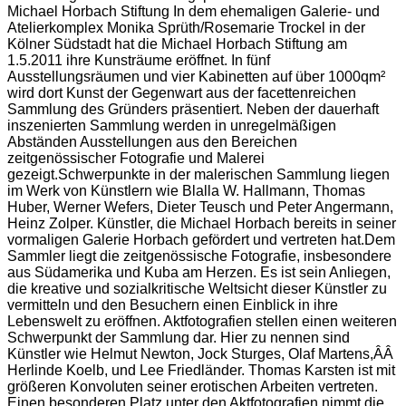
Michael Horbach Stiftung In dem ehemaligen Galerie- und
Atelierkomplex Monika Sprüth/Rosemarie Trockel in der
Kölner Südstadt hat die Michael Horbach Stiftung am
1.5.2011 ihre Kunsträume eröffnet. In fünf
Ausstellungsräumen und vier Kabinetten auf über 1000qm²
wird dort Kunst der Gegenwart aus der facettenreichen
Sammlung des Gründers präsentiert. Neben der dauerhaft
inszenierten Sammlung werden in unregelmäßigen
Abständen Ausstellungen aus den Bereichen
zeitgenössischer Fotografie und Malerei
gezeigt.Schwerpunkte in der malerischen Sammlung liegen
im Werk von Künstlern wie Blalla W. Hallmann, Thomas
Huber, Werner Wefers, Dieter Teusch und Peter Angermann,
Heinz Zolper. Künstler, die Michael Horbach bereits in seiner
vormaligen Galerie Horbach gefördert und vertreten hat.Dem
Sammler liegt die zeitgenössische Fotografie, insbesondere
aus Südamerika und Kuba am Herzen. Es ist sein Anliegen,
die kreative und sozialkritische Weltsicht dieser Künstler zu
vermitteln und den Besuchern einen Einblick in ihre
Lebenswelt zu eröffnen. Aktfotografien stellen einen weiteren
Schwerpunkt der Sammlung dar. Hier zu nennen sind
Künstler wie Helmut Newton, Jock Sturges, Olaf Martens,ÂÂ
Herlinde Koelb, und Lee Friedländer. Thomas Karsten ist mit
größeren Konvoluten seiner erotischen Arbeiten vertreten.
Einen besonderen Platz unter den Aktfotografien nimmt die