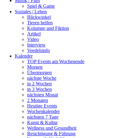
Musik / Film
Spiel & Game
Soziales / Leben
Blickwinkel
Tieren helfen
Kolumne und Fiktion
Artikel
Video
Interview
Veedelsinfo
Kalender
TOP Events am Wochenende
Morgen
Übermorgen
nächste Woche
in 2 Wochen
in 3 Wochen
nächsten Monat
2 Monaten
Heutige Events
Wochenkalender
nächsten 7 Tage
Kunst & Kultur
Wellness und Gesundheit
Besichtigung & Führung