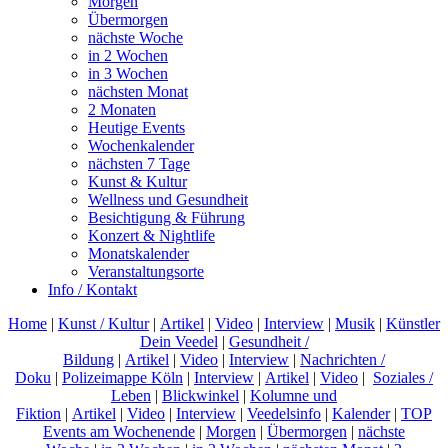
Morgen
Übermorgen
nächste Woche
in 2 Wochen
in 3 Wochen
nächsten Monat
2 Monaten
Heutige Events
Wochenkalender
nächsten 7 Tage
Kunst & Kultur
Wellness und Gesundheit
Besichtigung & Führung
Konzert & Nightlife
Monatskalender
Veranstaltungsorte
Info / Kontakt
Home
|
Kunst / Kultur
|
Artikel
|
Video
|
Interview
|
Musik
|
Künstler
Dein Veedel
|
Gesundheit /
Bildung
|
Artikel
|
Video
|
Interview
|
Nachrichten /
Doku
|
Polizeimappe Köln
|
Interview
|
Artikel
|
Video
|
Soziales /
Leben
|
Blickwinkel
|
Kolumne und
Fiktion
|
Artikel
|
Video
|
Interview
|
Veedelsinfo
|
Kalender
|
TOP
Events am Wochenende
|
Morgen
|
Übermorgen
|
nächste