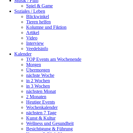
Musik / Film
Spiel & Game
Soziales / Leben
Blickwinkel
Tieren helfen
Kolumne und Fiktion
Artikel
Video
Interview
Veedelsinfo
Kalender
TOP Events am Wochenende
Morgen
Übermorgen
nächste Woche
in 2 Wochen
in 3 Wochen
nächsten Monat
2 Monaten
Heutige Events
Wochenkalender
nächsten 7 Tage
Kunst & Kultur
Wellness und Gesundheit
Besichtigung & Führung