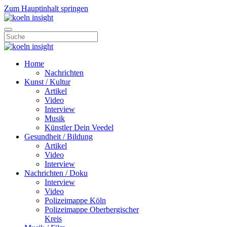
Zum Hauptinhalt springen
Home
Nachrichten
Kunst / Kultur
Artikel
Video
Interview
Musik
Künstler Dein Veedel
Gesundheit / Bildung
Artikel
Video
Interview
Nachrichten / Doku
Interview
Video
Polizeimappe Köln
Polizeimappe Oberbergischer
Kreis