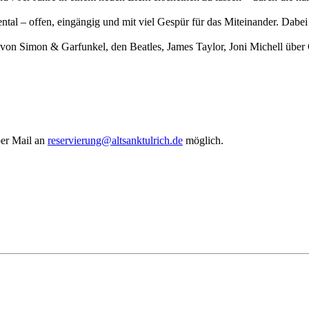
– offen, eingängig und mit viel Gespür für das Miteinander. Dabei ri
l von Simon & Garfunkel, den Beatles, James Taylor, Joni Michell über
per Mail an
reservierung@altsanktulrich.de
möglich.