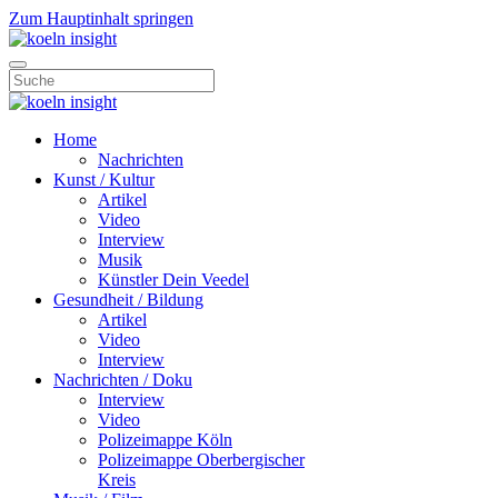
Zum Hauptinhalt springen
Home
Nachrichten
Kunst / Kultur
Artikel
Video
Interview
Musik
Künstler Dein Veedel
Gesundheit / Bildung
Artikel
Video
Interview
Nachrichten / Doku
Interview
Video
Polizeimappe Köln
Polizeimappe Oberbergischer
Kreis