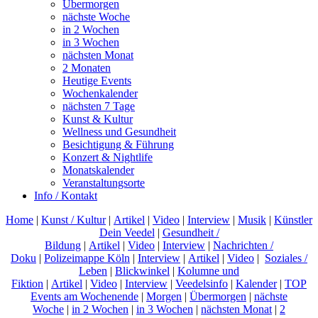
Übermorgen
nächste Woche
in 2 Wochen
in 3 Wochen
nächsten Monat
2 Monaten
Heutige Events
Wochenkalender
nächsten 7 Tage
Kunst & Kultur
Wellness und Gesundheit
Besichtigung & Führung
Konzert & Nightlife
Monatskalender
Veranstaltungsorte
Info / Kontakt
Home
|
Kunst / Kultur
|
Artikel
|
Video
|
Interview
|
Musik
|
Künstler
Dein Veedel
|
Gesundheit /
Bildung
|
Artikel
|
Video
|
Interview
|
Nachrichten /
Doku
|
Polizeimappe Köln
|
Interview
|
Artikel
|
Video
|
Soziales /
Leben
|
Blickwinkel
|
Kolumne und
Fiktion
|
Artikel
|
Video
|
Interview
|
Veedelsinfo
|
Kalender
|
TOP
Events am Wochenende
|
Morgen
|
Übermorgen
|
nächste
Woche
|
in 2 Wochen
|
in 3 Wochen
|
nächsten Monat
|
2