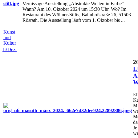
Vernissage Ausstellung „Abstrakte Welten in Farbe“
Wann? Am 10. Oktober 2024 um 15:30 Uhr. Wo? Im
Restaurant des Wöllner-Stifts, Bahnhofstraße 26, 51503
Rösrath. Die Ausstellung läuft vom 1. Oktober bis ...
Kunst
und
Kultur
13
Dez.
2
L
A
W
Eh
Ka
M
wa
Me
da
Je
we