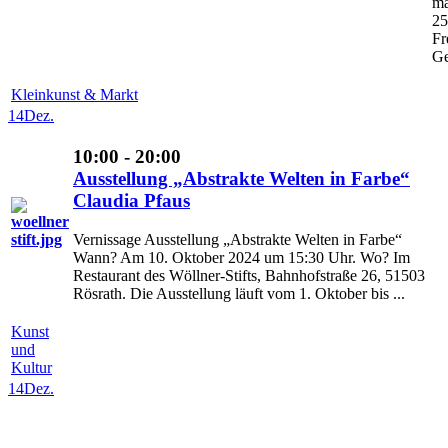
ma
25
Fr
Ge
Kleinkunst & Markt
14
Dez.
10:00 - 20:00
Ausstellung „Abstrakte Welten in Farbe“
Claudia Pfaus
Vernissage Ausstellung „Abstrakte Welten in Farbe“
Wann? Am 10. Oktober 2024 um 15:30 Uhr. Wo? Im
Restaurant des Wöllner-Stifts, Bahnhofstraße 26, 51503
Rösrath. Die Ausstellung läuft vom 1. Oktober bis ...
Kunst
und
Kultur
14
Dez.