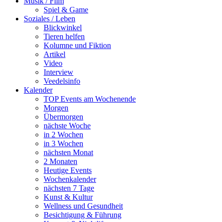
Musik / Film
Spiel & Game
Soziales / Leben
Blickwinkel
Tieren helfen
Kolumne und Fiktion
Artikel
Video
Interview
Veedelsinfo
Kalender
TOP Events am Wochenende
Morgen
Übermorgen
nächste Woche
in 2 Wochen
in 3 Wochen
nächsten Monat
2 Monaten
Heutige Events
Wochenkalender
nächsten 7 Tage
Kunst & Kultur
Wellness und Gesundheit
Besichtigung & Führung