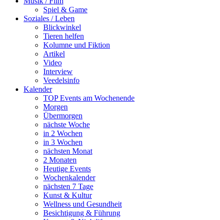
Musik / Film
Spiel & Game
Soziales / Leben
Blickwinkel
Tieren helfen
Kolumne und Fiktion
Artikel
Video
Interview
Veedelsinfo
Kalender
TOP Events am Wochenende
Morgen
Übermorgen
nächste Woche
in 2 Wochen
in 3 Wochen
nächsten Monat
2 Monaten
Heutige Events
Wochenkalender
nächsten 7 Tage
Kunst & Kultur
Wellness und Gesundheit
Besichtigung & Führung