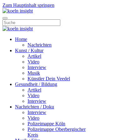
Zum Hauptinhalt springen
Home
Nachrichten
Kunst / Kultur
Artikel
Video
Interview
Musik
Künstler Dein Veedel
Gesundheit / Bildung
Artikel
Video
Interview
Nachrichten / Doku
Interview
Video
Polizeimappe Köln
Polizeimappe Oberbergischer
Kreis