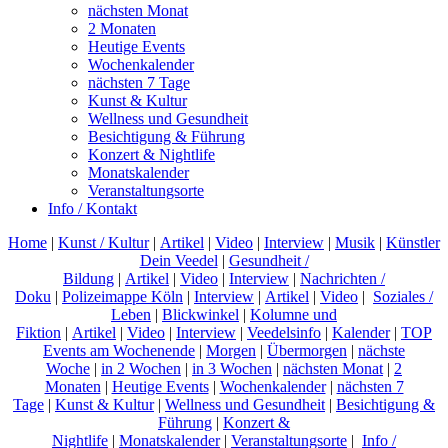
nächsten Monat
2 Monaten
Heutige Events
Wochenkalender
nächsten 7 Tage
Kunst & Kultur
Wellness und Gesundheit
Besichtigung & Führung
Konzert & Nightlife
Monatskalender
Veranstaltungsorte
Info / Kontakt
Home
|
Kunst / Kultur
|
Artikel
|
Video
|
Interview
|
Musik
|
Künstler
Dein Veedel
|
Gesundheit /
Bildung
|
Artikel
|
Video
|
Interview
|
Nachrichten /
Doku
|
Polizeimappe Köln
|
Interview
|
Artikel
|
Video
|
Soziales /
Leben
|
Blickwinkel
|
Kolumne und
Fiktion
|
Artikel
|
Video
|
Interview
|
Veedelsinfo
|
Kalender
|
TOP
Events am Wochenende
|
Morgen
|
Übermorgen
|
nächste
Woche
|
in 2 Wochen
|
in 3 Wochen
|
nächsten Monat
|
2
Monaten
|
Heutige Events
|
Wochenkalender
|
nächsten 7
Tage
|
Kunst & Kultur
|
Wellness und Gesundheit
|
Besichtigung &
Führung
|
Konzert &
Nightlife
|
Monatskalender
|
Veranstaltungsorte
|
Info /