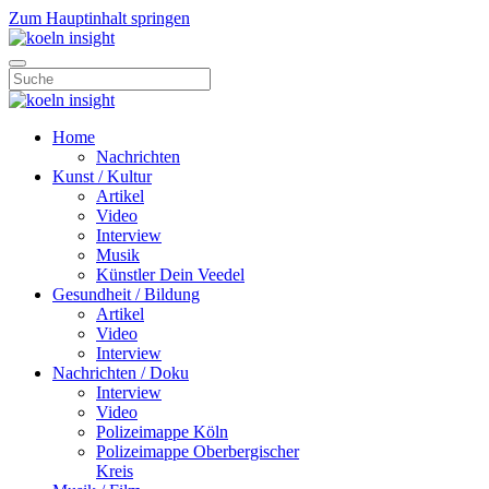
Zum Hauptinhalt springen
Home
Nachrichten
Kunst / Kultur
Artikel
Video
Interview
Musik
Künstler Dein Veedel
Gesundheit / Bildung
Artikel
Video
Interview
Nachrichten / Doku
Interview
Video
Polizeimappe Köln
Polizeimappe Oberbergischer
Kreis