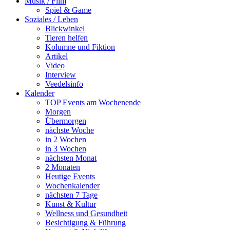
Musik / Film
Spiel & Game
Soziales / Leben
Blickwinkel
Tieren helfen
Kolumne und Fiktion
Artikel
Video
Interview
Veedelsinfo
Kalender
TOP Events am Wochenende
Morgen
Übermorgen
nächste Woche
in 2 Wochen
in 3 Wochen
nächsten Monat
2 Monaten
Heutige Events
Wochenkalender
nächsten 7 Tage
Kunst & Kultur
Wellness und Gesundheit
Besichtigung & Führung